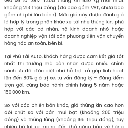
Giá xe tải SRM T20a thùng kín 930 kg mới nhất
khoảng 213 triệu đồng (đã bao gồm VAT, chưa bao
gồm chi phí lăn bánh). Mức giá này được đánh giá
là hợp lý trong phân khúc xe tải nhẹ thùng kín, phù
hợp với các cá nhân, hộ kinh doanh nhỏ hoặc
doanh nghiệp vận tải cần phương tiện vận chuyển
hàng hóa an toàn, bền bỉ.
Tại Phú Tài Auto, khách hàng được cam kết giá tốt
nhất thị trường mà còn nhận được nhiều chính
sách ưu đãi đặc biệt như hỗ trợ trả góp linh hoạt
lên đến 80% giá trị xe, tư vấn đăng ký – đăng kiểm
trọn gói, cùng bảo hành chính hãng 5 năm hoặc
150.000 km.
So với các phiên bản khác, giá thùng kín cao hơn
đôi chút so với bản mui bạt (khoảng 205 triệu
đồng) và thùng lửng (khoảng 195 triệu đồng), tuy
nhiên bù lại xe mang đến khả năng bảo vệ hàng