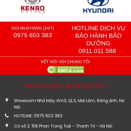
HOTLINE DỊCH VỤ
GỌI MUA HÀNG (24/7)
0975 603 383
BẢO HÀNH BẢO
DƯỠNG
0911.011.588
KẾT NỐI VỚI CHÚNG TÔI
PHÚ TÀI AUTO - XE TẢI GIÁ GỐC
Showroom Nhà Máy: Km3, QL3, Mai Lâm, Đông Anh, Hà
Nội
HOTELINE: 0975 603 383
Cơ sở 2: 158 Phan Trọng Tuệ - Thanh Trì - Hà Nội