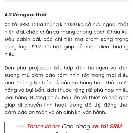
4.2 Về ngoại thất
Xe tải SRM T20a thùng kín 930 kg sở hữu ngoại thất
hiện đại, chắc chắn và mang phong cách Châu Âu.
Đầu cabin dài, các chi tiết mạ crom sang trọng
cùng logo SRM nổi bật giúp dễ nhận diện thương
hiệu.
Đèn pha projector kết hợp đèn halogen và đèn
sương mù đảm bảo tầm nhìn tốt trong mọi điều
kiện. Thùng kín bền bỉ, bảo vệ hàng hóa khỏi mưa
nắng và bụi bẩn, kích thước rộng rãi phù hợp nhiều
loại hàng. Gương chiếu hậu lớn và thiết kế nhỏ gọn
giúp di chuyển linh hoạt trong đô thị, đồng thời
đảm bảo an toàn và ổn định khi vận hành.
>>> Tham khảo:
Các dòng
xe tải SRM