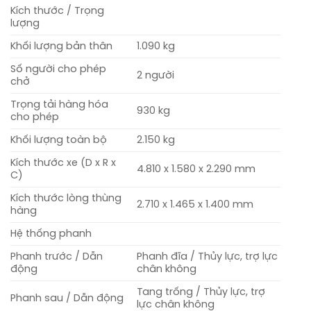
Kích thước / Trọng
lượng
Khối lượng bản thân
1.090 kg
Số người cho phép
2 người
chở
Trọng tải hàng hóa
930 kg
cho phép
Khối lượng toàn bộ
2.150 kg
Kích thước xe (D x R x
4.810 x 1.580 x 2.290 mm
C)
Kích thước lòng thùng
2.710 x 1.465 x 1.400 mm
hàng
Hệ thống phanh
Phanh trước / Dẫn
Phanh đĩa / Thủy lực, trợ lực
động
chân không
Tang trống / Thủy lực, trợ
Phanh sau / Dẫn động
lực chân không