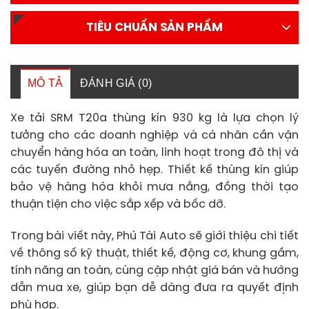
TIÊU CHUẨN SẢN PHẨM
MÔ TẢ
ĐÁNH GIÁ (0)
Xe tải SRM T20a thùng kín 930 kg là lựa chọn lý
tưởng cho các doanh nghiệp và cá nhân cần vận
chuyển hàng hóa an toàn, linh hoạt trong đô thị và
các tuyến đường nhỏ hẹp. Thiết kế thùng kín giúp
bảo vệ hàng hóa khỏi mưa nắng, đồng thời tạo
thuận tiện cho việc sắp xếp và bốc dỡ.
Trong bài viết này, Phú Tài Auto sẽ giới thiệu chi tiết
về thông số kỹ thuật, thiết kế, động cơ, khung gầm,
tính năng an toàn, cùng cập nhật giá bán và hướng
dẫn mua xe, giúp bạn dễ dàng đưa ra quyết định
phù hợp.