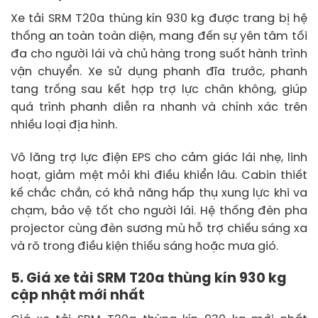
Xe tải SRM T20a thùng kín 930 kg được trang bị hệ
thống an toàn toàn diện, mang đến sự yên tâm tối
đa cho người lái và chủ hàng trong suốt hành trình
vận chuyển. Xe sử dụng phanh đĩa trước, phanh
tang trống sau kết hợp trợ lực chân không, giúp
quá trình phanh diễn ra nhanh và chính xác trên
nhiều loại địa hình.
Vô lăng trợ lực điện EPS cho cảm giác lái nhẹ, linh
hoạt, giảm mệt mỏi khi điều khiển lâu. Cabin thiết
kế chắc chắn, có khả năng hấp thụ xung lực khi va
chạm, bảo vệ tốt cho người lái. Hệ thống đèn pha
projector cùng đèn sương mù hỗ trợ chiếu sáng xa
và rõ trong điều kiện thiếu sáng hoặc mưa gió.
5. Giá xe tải SRM T20a thùng kín 930 kg
cập nhật mới nhất