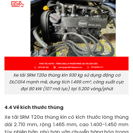
Xe tải SRM T20a thùng kín 930 kg sử dụng động cơ
DLCG14 mạnh mẽ, dung tích 1.499 cm³, công suất cực
đại 80 kW (107 mã lực) tại 5.200 vòng/phút
4.4 Về kích thước thùng
Xe tải SRM T20a thùng kín có kích thước lòng thùng
dài 2.710 mm, rộng 1.465 mm, cao 1.400–1.450 mm
tùy phiên bản, phù hợp vận chuyển hàng hóa trong