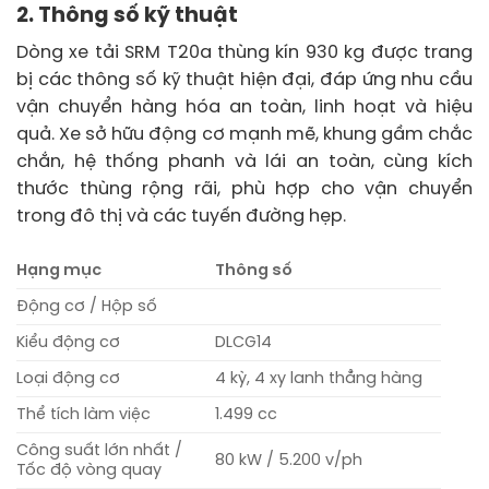
2. Thông số kỹ thuật
Dòng xe tải SRM T20a thùng kín 930 kg được trang
bị các thông số kỹ thuật hiện đại, đáp ứng nhu cầu
vận chuyển hàng hóa an toàn, linh hoạt và hiệu
quả. Xe sở hữu động cơ mạnh mẽ, khung gầm chắc
chắn, hệ thống phanh và lái an toàn, cùng kích
thước thùng rộng rãi, phù hợp cho vận chuyển
trong đô thị và các tuyến đường hẹp.
Hạng mục
Thông số
Động cơ / Hộp số
Kiểu động cơ
DLCG14
Loại động cơ
4 kỳ, 4 xy lanh thẳng hàng
Thể tích làm việc
1.499 cc
Công suất lớn nhất /
80 kW / 5.200 v/ph
Tốc độ vòng quay