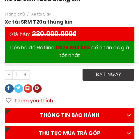
Trang chủ
/
Xe tải SRM
Xe tải SRM T20a thùng kín
230.000.000
₫
Giá bán:
Liên hệ để Hotline
0975 603 383
để nhận dc giá
tốt nhất
Xe tải SRM T20a thùng kín số lượng
ĐẶT NGAY
Thêm yêu thích
THÔNG TIN BẢO HÀNH
THỦ TỤC MUA TRẢ GÓP