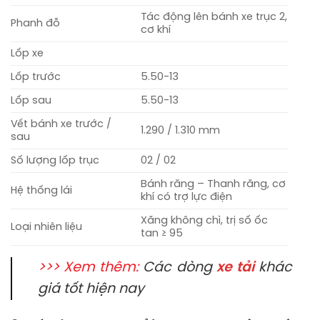
Tác động lên bánh xe trục 2,
Phanh đỗ
cơ khí
Lốp xe
Lốp trước
5.50-13
Lốp sau
5.50-13
Vết bánh xe trước /
1.290 / 1.310 mm
sau
Số lượng lốp trục
02 / 02
Bánh răng – Thanh răng, cơ
Hệ thống lái
khí có trợ lực điện
Xăng không chì, trị số ốc
Loại nhiên liệu
tan ≥ 95
>>> Xem thêm:
Các dòng
xe tải
khác
giá tốt hiện nay