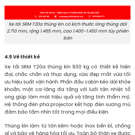
Xe tải SRM T20a thùng kín có kích thước lòng thùng dài
2.710 mm, rộng 1.465 mm, cao 1.400–1.450 mm tùy phiên
bản
4.5 Về thiết kế
Xe tải SRM T20a thùng kín 930 kg có thiết kế hiện
đại, chắc chắn và thực dụng, vừa đẹp mắt vừa tối
ưu hiệu suất vận hành. Phần đầu cabin kéo dài khỏe
khoắn, mặt ca-lăng đa tầng với lưới tản nhiệt tổ
ong giúp làm mát hiệu quả và tăng tính thẩm mỹ.
Hệ thống đèn pha projector kết hợp đèn sương mù
đảm bảo tầm nhìn tốt trong mọi điều kiện.
Thùng kín làm từ tôn kẽm hoặc inox bền bỉ, chống
gỉ và bảo vệ hàng hóa tối ưu. Toàn bộ thân xe được