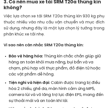
3. Có nên mua xe tải SRM T20a thùng kín
không?
Việc lựa chọn xe tải SRM T20a thùng kín 930 kg phụ
thuộc nhiều vào nhu cầu vận chuyển và mục đích
sử dụng, nhưng đây là một lựa chọn lý tưởng trong
phân khúc xe tải nhẹ.
Vì sao nên cân nhắc SRM T20a thùng kín:
Bảo vệ hàng hóa:
Thùng kín chắc chắn giúp giữ
hàng an toàn khỏi mưa nắng, bụi bẩn và va
chạm, phù hợp với thực phẩm, đồ điện tử hoặc
các vật phẩm dễ hỏng.
Tiện nghi và hiện đại:
Cabin được trang bị điều
hòa 2 chiều, ghế da, màn hình cảm ứng MP5,
camera lùi và vô lăng trợ lực điện EPS, mang đến
sự thoải mái và an toàn khi lái.