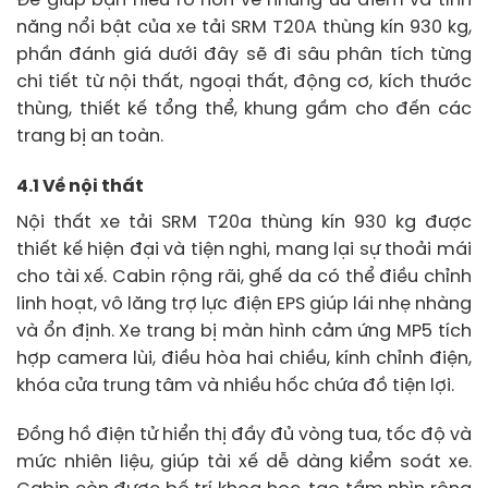
Để giúp bạn hiểu rõ hơn về những ưu điểm và tính
năng nổi bật của xe tải SRM T20A thùng kín 930 kg,
phần đánh giá dưới đây sẽ đi sâu phân tích từng
chi tiết từ nội thất, ngoại thất, động cơ, kích thước
thùng, thiết kế tổng thể, khung gầm cho đến các
trang bị an toàn.
4.1 Về nội thất
Nội thất xe tải SRM T20a thùng kín 930 kg được
thiết kế hiện đại và tiện nghi, mang lại sự thoải mái
cho tài xế. Cabin rộng rãi, ghế da có thể điều chỉnh
linh hoạt, vô lăng trợ lực điện EPS giúp lái nhẹ nhàng
và ổn định. Xe trang bị màn hình cảm ứng MP5 tích
hợp camera lùi, điều hòa hai chiều, kính chỉnh điện,
khóa cửa trung tâm và nhiều hốc chứa đồ tiện lợi.
Đồng hồ điện tử hiển thị đầy đủ vòng tua, tốc độ và
mức nhiên liệu, giúp tài xế dễ dàng kiểm soát xe.