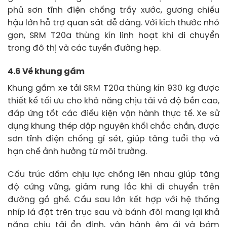
phủ sơn tĩnh điện chống trầy xước, gương chiếu
hậu lớn hỗ trợ quan sát dễ dàng. Với kích thước nhỏ
gọn, SRM T20a thùng kín linh hoạt khi di chuyển
trong đô thị và các tuyến đường hẹp.
4.6 Về khung gầm
Khung gầm xe tải SRM T20a thùng kín 930 kg được
thiết kế tối ưu cho khả năng chịu tải và độ bền cao,
đáp ứng tốt các điều kiện vận hành thực tế. Xe sử
dụng khung thép dập nguyên khối chắc chắn, được
sơn tĩnh điện chống gỉ sét, giúp tăng tuổi thọ và
hạn chế ảnh hưởng từ môi trường.
Cấu trúc dầm chịu lực chồng lên nhau giúp tăng
độ cứng vững, giảm rung lắc khi di chuyển trên
đường gồ ghề. Cầu sau lớn kết hợp với hệ thống
nhíp lá đặt trên trục sau và bánh đôi mang lại khả
năng chịu tải ổn định, vận hành êm ái và bám