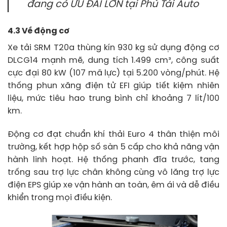
đang có ƯU ĐÃI LỚN tại Phú Tài Auto
4.3 Về động cơ
Xe tải SRM T20a thùng kín 930 kg sử dụng động cơ
DLCG14 mạnh mẽ, dung tích 1.499 cm³, công suất
cực đại 80 kW (107 mã lực) tại 5.200 vòng/phút. Hệ
thống phun xăng điện tử EFI giúp tiết kiệm nhiên
liệu, mức tiêu hao trung bình chỉ khoảng 7 lít/100
km.
Động cơ đạt chuẩn khí thải Euro 4 thân thiện môi
trường, kết hợp hộp số sàn 5 cấp cho khả năng vận
hành linh hoạt. Hệ thống phanh đĩa trước, tang
trống sau trợ lực chân không cùng vô lăng trợ lực
điện EPS giúp xe vận hành an toàn, êm ái và dễ điều
khiển trong mọi điều kiện.