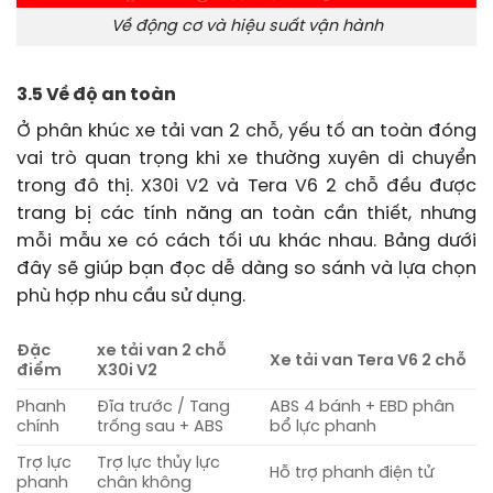
Về động cơ và hiệu suất vận hành
3.5 Về độ an toàn
Ở phân khúc xe tải van 2 chỗ, yếu tố an toàn đóng
vai trò quan trọng khi xe thường xuyên di chuyển
trong đô thị. X30i V2 và Tera V6 2 chỗ đều được
trang bị các tính năng an toàn cần thiết, nhưng
mỗi mẫu xe có cách tối ưu khác nhau. Bảng dưới
đây sẽ giúp bạn đọc dễ dàng so sánh và lựa chọn
phù hợp nhu cầu sử dụng.
Đặc
xe tải van 2 chỗ
Xe tải van Tera V6 2 chỗ
điểm
X30i V2
Phanh
Đĩa trước / Tang
ABS 4 bánh + EBD phân
chính
trống sau + ABS
bổ lực phanh
Trợ lực
Trợ lực thủy lực
Hỗ trợ phanh điện tử
phanh
chân không