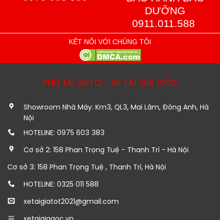
DƯỠNG
0911.011.588
KẾT NỐI VỚI CHÚNG TÔI
PHÚ TÀI AUTO - XE TẢI GIÁ GỐC
Showroom Nhà Máy: Km3, QL3, Mai Lâm, Đông Anh, Hà
Nội
HOTELINE: 0975 603 383
Cơ sở 2: 158 Phan Trọng Tuệ - Thanh Trì - Hà Nội
Cơ sở 3: 158 Phan Trọng Tuệ , Thanh Trì, Hà Nội
HOTELINE: 0325 011 588
xetaigiatot2021@gmail.com
xetaigiagoc.vn