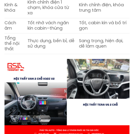
Kính chỉnh điện 1
Kính &
Kính chỉnh điện, khóa
chạm, khóa cửa từ
khóa
trung tâm
xa
Cách
Tốt nhờ vách ngăn
Tốt, cabin kín và bố trí
âm
kín cabin–thùng
gọn
Tổng
Thực dụng, bền bỉ, dễ
Sang trọng, hiện đại,
thể nội
sử dụng
dễ làm quen
thất