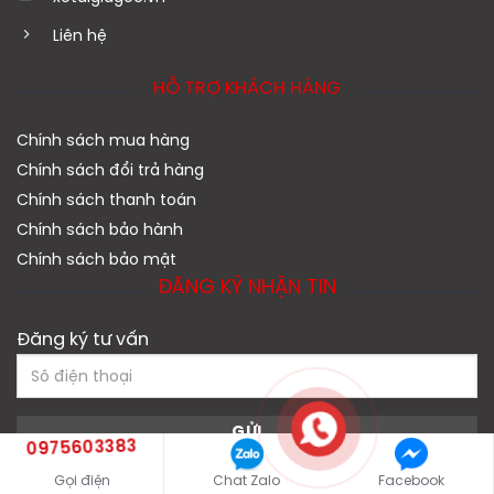
Liên hệ
HỖ TRỢ KHÁCH HÀNG
Chính sách mua hàng
Chính sách đổi trả hàng
Chính sách thanh toán
Chính sách bảo hành
Chính sách bảo mật
ĐĂNG KÝ NHẬN TIN
Đăng ký tư vấn
0975603383
ĐẠI LÝ PHÂN PHỐI CỦA
Gọi điện
Chat Zalo
Facebook