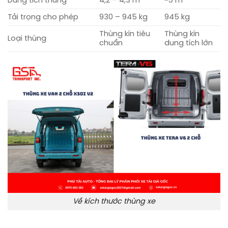
Dung tích thùng
4,2 – 4,3 m³
~5 m³
Tải trọng cho phép
930 – 945 kg
945 kg
Thùng kín tiêu
Thùng kín
Loại thùng
chuẩn
dung tích lớn
Về kích thước thùng xe