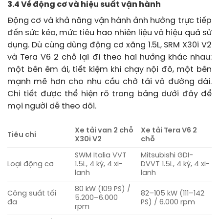
3.4 Về động cơ và hiệu suất vận hành
Động cơ và khả năng vận hành ảnh hưởng trực tiếp
đến sức kéo, mức tiêu hao nhiên liệu và hiệu quả sử
dụng. Dù cùng dùng động cơ xăng 1.5L, SRM X30i V2
và Tera V6 2 chỗ lại đi theo hai hướng khác nhau:
một bên êm ái, tiết kiệm khi chạy nội đô, một bên
mạnh mẽ hơn cho nhu cầu chở tải và đường dài.
Chi tiết được thể hiện rõ trong bảng dưới đây để
mọi người dễ theo dõi.
Xe tải van 2 chỗ
Xe tải Tera V6 2
Tiêu chí
X30i V2
chỗ
SWM Italia VVT
Mitsubishi GDI-
Loại động cơ
1.5L, 4 kỳ, 4 xi-
DVVT 1.5L, 4 kỳ, 4 xi-
lanh
lanh
80 kW (109 PS) /
Công suất tối
82–105 kW (111–142
5.200–6.000
đa
PS) / 6.000 rpm
rpm