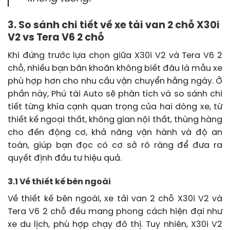
3. So sánh chi tiết về xe tải van 2 chỗ X30i
V2 vs Tera V6 2 chỗ
Khi đứng trước lựa chọn giữa X30i V2 và Tera V6 2
chỗ, nhiều bạn băn khoăn không biết đâu là mẫu xe
phù hợp hơn cho nhu cầu vận chuyển hằng ngày. Ở
phần này, Phú tài Auto sẽ phân tích và so sánh chi
tiết từng khía cạnh quan trọng của hai dòng xe, từ
thiết kế ngoại thất, không gian nội thất, thùng hàng
cho đến động cơ, khả năng vận hành và độ an
toàn, giúp bạn đọc có cơ sở rõ ràng để đưa ra
quyết định đầu tư hiệu quả.
3.1 Về thiết kế bên ngoài
Về thiết kế bên ngoài, xe tải van 2 chỗ X30i V2 và
Tera V6 2 chỗ đều mang phong cách hiện đại như
xe du lịch, phù hợp chạy đô thị. Tuy nhiên, X30i V2