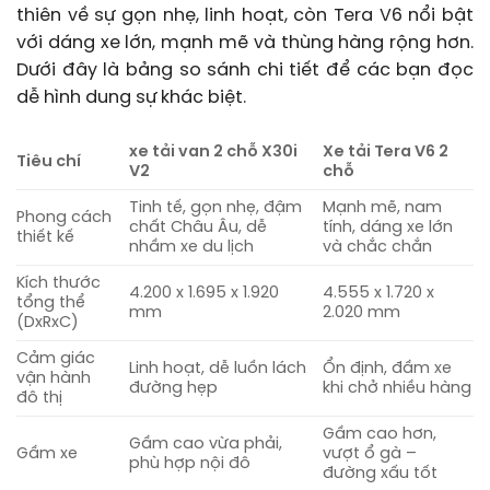
thiên về sự gọn nhẹ, linh hoạt, còn Tera V6 nổi bật
với dáng xe lớn, mạnh mẽ và thùng hàng rộng hơn.
Dưới đây là bảng so sánh chi tiết để các bạn đọc
dễ hình dung sự khác biệt.
xe tải van 2 chỗ X30i
Xe tải Tera V6 2
Tiêu chí
V2
chỗ
Tinh tế, gọn nhẹ, đậm
Mạnh mẽ, nam
Phong cách
chất Châu Âu, dễ
tính, dáng xe lớn
thiết kế
nhầm xe du lịch
và chắc chắn
Kích thước
4.200 x 1.695 x 1.920
4.555 x 1.720 x
tổng thể
mm
2.020 mm
(DxRxC)
Cảm giác
Linh hoạt, dễ luồn lách
Ổn định, đầm xe
vận hành
đường hẹp
khi chở nhiều hàng
đô thị
Gầm cao hơn,
Gầm cao vừa phải,
Gầm xe
vượt ổ gà –
phù hợp nội đô
đường xấu tốt