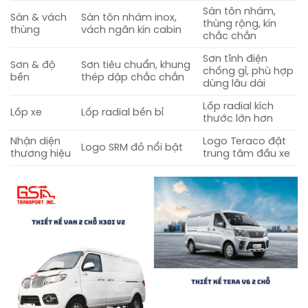
Sàn tôn nhám,
Sàn & vách
Sàn tôn nhám inox,
thùng rộng, kín
thùng
vách ngăn kín cabin
chắc chắn
Sơn tĩnh điện
Sơn & độ
Sơn tiêu chuẩn, khung
chống gỉ, phù hợp
bền
thép dập chắc chắn
dùng lâu dài
Lốp radial kích
Lốp xe
Lốp radial bền bỉ
thước lớn hơn
Nhận diện
Logo Teraco đặt
Logo SRM đỏ nổi bật
thương hiệu
trung tâm đầu xe