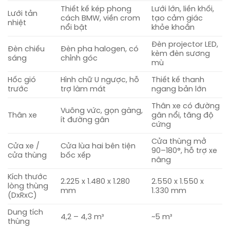
Thiết kế kép phong
Lưới lớn, liền khối,
Lưới tản
cách BMW, viền crom
tạo cảm giác
nhiệt
nổi bật
khỏe khoắn
Đèn projector LED,
Đèn chiếu
Đèn pha halogen, có
kèm đèn sương
sáng
chỉnh góc
mù
Hốc gió
Hình chữ U ngược, hỗ
Thiết kế thanh
trước
trợ làm mát
ngang bản lớn
Thân xe có đường
Vuông vức, gọn gàng,
Thân xe
gân nổi, tăng độ
ít đường gân
cứng
Cửa thùng mở
Cửa xe /
Cửa lùa hai bên tiện
90–180°, hỗ trợ xe
cửa thùng
bốc xếp
nâng
Kích thước
2.225 x 1.480 x 1.280
2.550 x 1.550 x
lòng thùng
mm
1.330 mm
(DxRxC)
Dung tích
4,2 – 4,3 m³
~5 m³
thùng