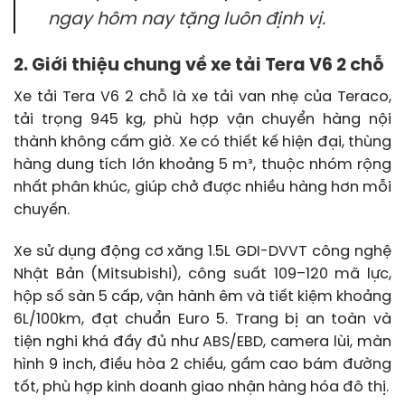
ngay hôm nay tặng luôn định vị.
2. Giới thiệu chung về xe tải Tera V6 2 chỗ
Xe tải Tera V6 2 chỗ là xe tải van nhẹ của Teraco,
tải trọng 945 kg, phù hợp vận chuyển hàng nội
thành không cấm giờ. Xe có thiết kế hiện đại, thùng
hàng dung tích lớn khoảng 5 m³, thuộc nhóm rộng
nhất phân khúc, giúp chở được nhiều hàng hơn mỗi
chuyến.
Xe sử dụng động cơ xăng 1.5L GDI-DVVT công nghệ
Nhật Bản (Mitsubishi), công suất 109–120 mã lực,
hộp số sàn 5 cấp, vận hành êm và tiết kiệm khoảng
6L/100km, đạt chuẩn Euro 5. Trang bị an toàn và
tiện nghi khá đầy đủ như ABS/EBD, camera lùi, màn
hình 9 inch, điều hòa 2 chiều, gầm cao bám đường
tốt, phù hợp kinh doanh giao nhận hàng hóa đô thị.