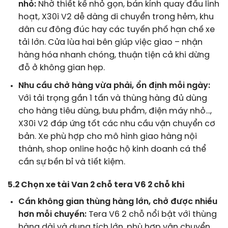
nhỏ:
Nhờ thiết kế nhỏ gọn, bán kính quay đầu linh
hoạt, X30i V2 dễ dàng di chuyển trong hẻm, khu
dân cư đông đúc hay các tuyến phố hạn chế xe
tải lớn. Cửa lùa hai bên giúp việc giao – nhận
hàng hóa nhanh chóng, thuận tiện cả khi dừng
đỗ ở không gian hẹp.
Nhu cầu chở hàng vừa phải, ổn định mỗi ngày:
Với tải trọng gần 1 tấn và thùng hàng đủ dùng
cho hàng tiêu dùng, bưu phẩm, điện máy nhỏ…,
X30i V2 đáp ứng tốt các nhu cầu vận chuyển cơ
bản. Xe phù hợp cho mô hình giao hàng nội
thành, shop online hoặc hộ kinh doanh cá thể
cần sự bền bỉ và tiết kiệm.
5.2 Chọn xe tải Van 2 chỗ tera V6 2 chỗ khi
Cần không gian thùng hàng lớn, chở được nhiều
hơn mỗi chuyến:
Tera V6 2 chỗ nổi bật với thùng
hàng dài và dung tích lớn, phù hợp vận chuyển