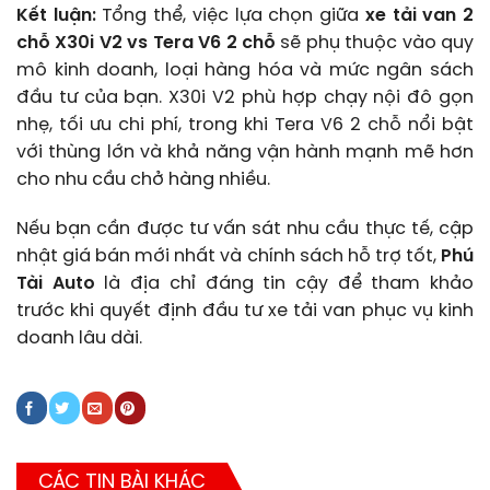
Kết luận:
Tổng thể, việc lựa chọn giữa
xe tải van 2
chỗ X30i V2 vs Tera V6 2 chỗ
sẽ phụ thuộc vào quy
mô kinh doanh, loại hàng hóa và mức ngân sách
đầu tư của bạn. X30i V2 phù hợp chạy nội đô gọn
nhẹ, tối ưu chi phí, trong khi Tera V6 2 chỗ nổi bật
với thùng lớn và khả năng vận hành mạnh mẽ hơn
cho nhu cầu chở hàng nhiều.
Nếu bạn cần được tư vấn sát nhu cầu thực tế, cập
nhật giá bán mới nhất và chính sách hỗ trợ tốt,
Phú
Tài Auto
là địa chỉ đáng tin cậy để tham khảo
trước khi quyết định đầu tư xe tải van phục vụ kinh
doanh lâu dài.
CÁC TIN BÀI KHÁC