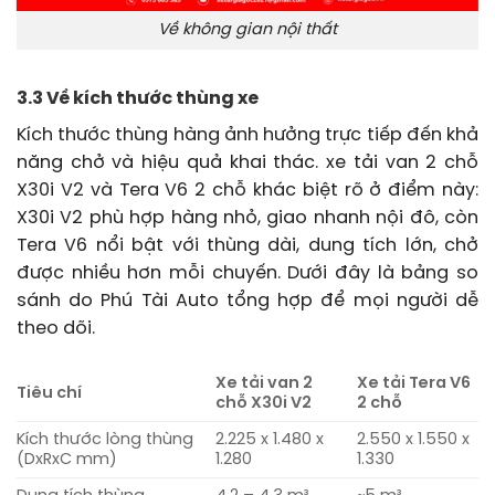
Về không gian nội thất
3.3 Về kích thước thùng xe
Kích thước thùng hàng ảnh hưởng trực tiếp đến khả
năng chở và hiệu quả khai thác. xe tải van 2 chỗ
X30i V2 và Tera V6 2 chỗ khác biệt rõ ở điểm này:
X30i V2 phù hợp hàng nhỏ, giao nhanh nội đô, còn
Tera V6 nổi bật với thùng dài, dung tích lớn, chở
được nhiều hơn mỗi chuyến. Dưới đây là bảng so
sánh do Phú Tài Auto tổng hợp để mọi người dễ
theo dõi.
Xe tải van 2
Xe tải Tera V6
Tiêu chí
chỗ X30i V2
2 chỗ
Kích thước lòng thùng
2.225 x 1.480 x
2.550 x 1.550 x
(DxRxC mm)
1.280
1.330