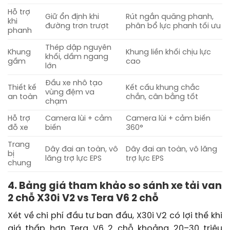
Hỗ trợ
Giữ ổn định khi
Rút ngắn quãng phanh,
khi
đường trơn trượt
phân bổ lực phanh tối ưu
phanh
Thép dập nguyên
Khung
Khung liền khối chịu lực
khối, dầm ngang
gầm
cao
lớn
Đầu xe nhô tạo
Thiết kế
Kết cấu khung chắc
vùng đệm va
an toàn
chắn, cân bằng tốt
chạm
Hỗ trợ
Camera lùi + cảm
Camera lùi + cảm biến
đỗ xe
biến
360°
Trang
Dây đai an toàn, vô
Dây đai an toàn, vô lăng
bị
lăng trợ lực EPS
trợ lực EPS
chung
4. Bảng giá tham khảo so sánh xe tải van
2 chỗ X30i V2 vs Tera V6 2 chỗ
Xét về chi phí đầu tư ban đầu, X30i V2 có lợi thế khi
giá thấp hơn Tera V6 2 chỗ khoảng 20–30 triệu