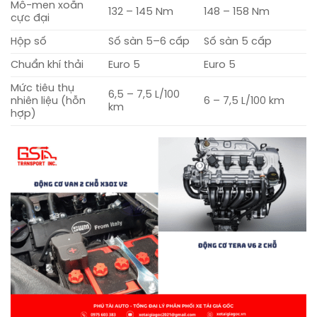
Mô-men xoắn
132 – 145 Nm
148 – 158 Nm
cực đại
Hộp số
Số sàn 5–6 cấp
Số sàn 5 cấp
Chuẩn khí thải
Euro 5
Euro 5
Mức tiêu thụ
6,5 – 7,5 L/100
nhiên liệu (hỗn
6 – 7,5 L/100 km
km
hợp)