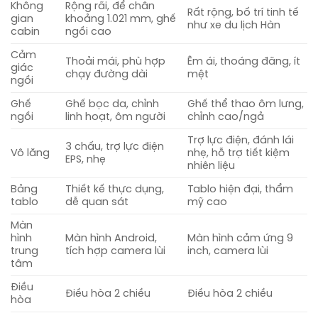
Không
Rộng rãi, để chân
Rất rộng, bố trí tinh tế
gian
khoảng 1.021 mm, ghế
như xe du lịch Hàn
cabin
ngồi cao
Cảm
Thoải mái, phù hợp
Êm ái, thoáng đãng, ít
giác
chạy đường dài
mệt
ngồi
Ghế
Ghế bọc da, chỉnh
Ghế thể thao ôm lưng,
ngồi
linh hoạt, ôm người
chỉnh cao/ngả
Trợ lực điện, đánh lái
3 chấu, trợ lực điện
Vô lăng
nhẹ, hỗ trợ tiết kiệm
EPS, nhẹ
nhiên liệu
Bảng
Thiết kế thực dụng,
Tablo hiện đại, thẩm
tablo
dễ quan sát
mỹ cao
Màn
hình
Màn hình Android,
Màn hình cảm ứng 9
trung
tích hợp camera lùi
inch, camera lùi
tâm
Điều
Điều hòa 2 chiều
Điều hòa 2 chiều
hòa