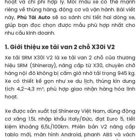
hoạt và chi phí hợp lý. Mỗi mẫu xe có thế mạnh
riêng về thùng hàng, động cơ và vận hành. Bài viết
này,
Phú Tài Auto
sẽ so sánh chi tiết hai dòng xe,
giúp bạn đọc chọn được mẫu phù hợp nhất cho
nhu cầu kinh doanh.
1. Giới thiệu xe tải van 2 chỗ X30i V2
Xe tải SRM X30i V2 là xe tải van 2 chỗ của thương
hiệu SRM (Shineray), nâng cấp từ X30, chuyên chở
hàng nội đô không bị cấm giờ nhờ tải trọng 945 kg.
Xe có thiết kế gọn như xe du lịch, thùng kín dung
tích 4,2–4,3 m³, phù hợp giao nhận hàng hóa linh
hoạt.
Xe được sản xuất tại Shineray Việt Nam, dùng động
cơ xăng 1.5L nhập khẩu Italy/Đức, đạt Euro 5, tiết
kiệm khoảng 6,5L/100km. Phiên bản V2 nâng cấp
tablo mới, màn hình Android, phanh ABS và vách