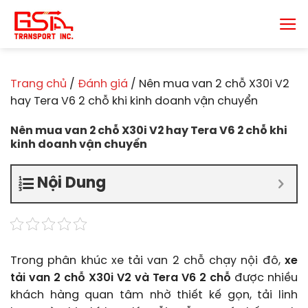
Chuyển
đến
nội
dung
Trang chủ
/
Đánh giá
/
Nên mua van 2 chỗ X30i V2
hay Tera V6 2 chỗ khi kinh doanh vận chuyển
Nên mua van 2 chỗ X30i V2 hay Tera V6 2 chỗ khi
kinh doanh vận chuyển
Nội Dung
Trong phân khúc xe tải van 2 chỗ chạy nội đô,
xe
tải van 2 chỗ X30i V2 và Tera V6 2 chỗ
được nhiều
khách hàng quan tâm nhờ thiết kế gọn, tải linh