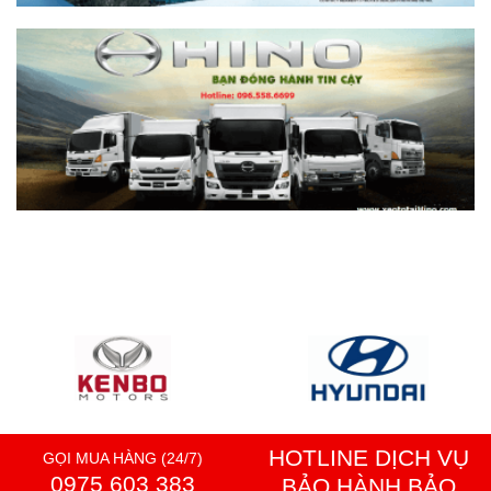
HOTLINE DỊCH VỤ
GỌI MUA HÀNG (24/7)
0975 603 383
BẢO HÀNH BẢO