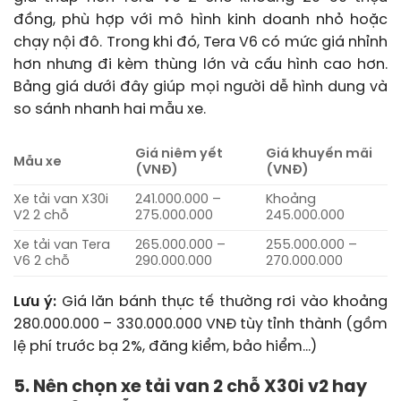
đồng, phù hợp với mô hình kinh doanh nhỏ hoặc
chạy nội đô. Trong khi đó, Tera V6 có mức giá nhỉnh
hơn nhưng đi kèm thùng lớn và cấu hình cao hơn.
Bảng giá dưới đây giúp mọi người dễ hình dung và
so sánh nhanh hai mẫu xe.
Giá niêm yết
Giá khuyến mãi
Mẫu xe
(VNĐ)
(VNĐ)
Xe tải van X30i
241.000.000 –
Khoảng
V2 2 chỗ
275.000.000
245.000.000
Xe tải van Tera
265.000.000 –
255.000.000 –
V6 2 chỗ
290.000.000
270.000.000
Lưu ý:
Giá lăn bánh thực tế thường rơi vào khoảng
280.000.000 – 330.000.000 VNĐ tùy tỉnh thành (gồm
lệ phí trước bạ 2%, đăng kiểm, bảo hiểm…)
5. Nên chọn xe tải van 2 chỗ X30i v2 hay