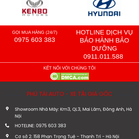
HOTLINE DỊCH VỤ
GỌI MUA HÀNG (24/7)
0975 603 383
BẢO HÀNH BẢO
DƯỠNG
0911.011.588
KẾT NỐI VỚI CHÚNG TÔI
PHÚ TÀI AUTO - XE TẢI GIÁ GỐC
Showroom Nhà Máy: Km3, QL3, Mai Lâm, Đông Anh, Hà
Nội
HOTELINE: 0975 603 383
Cơ sở 2: 158 Phan Trọng Tuệ - Thanh Trì - Hà Nội