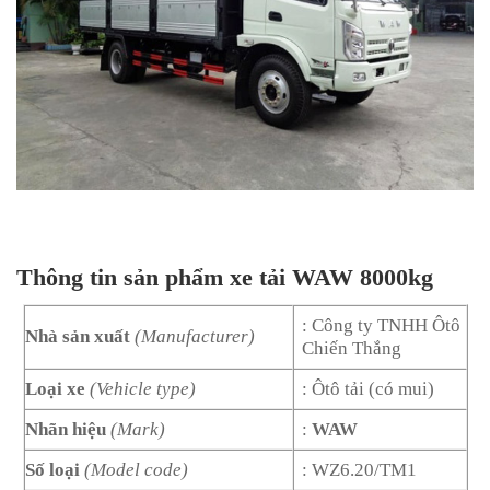
Thông tin sản phẩm xe tải WAW 8000kg
: Công ty TNHH Ôtô
Nhà sản xuất
(Manufacturer)
Chiến Thắng
Loại xe
(Vehicle type)
: Ôtô tải (có mui)
Nhãn hiệu
(Mark)
:
WAW
Số loại
(Model code)
: WZ6.20/TM1