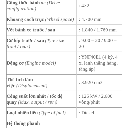
Công thức bánh xe
(Drive
: 4×2
configuration)
Khoảng cách trục
(Wheel space)
: 4.700 mm
Vết bánh xe trước / sau
: 1.840 / 1.760 mm
Cỡ lốp trước / sau
(Tyre size
: 9.00 – 20 / 9.00 –
front / rear)
20
: YNF40E1 (4 kỳ, 4
Động cơ
(Engine model)
xi lanh thẳng hàng,
tăng áp)
Thể tích làm
: 3.920 cm3
việc
(Displacement)
Công suất lớn nhất / tốc độ
: 125 kW / 2.600
quay
(Max. output / rpm)
vòng/phút
Loại nhiên liệu
(Type of fuel)
: Diesel
Hệ thống phanh