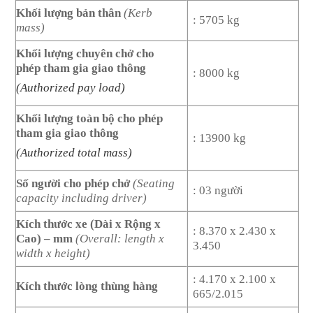
Khối lượng bản thân
(Kerb
: 5705 kg
mass)
Khối lượng chuyên chở cho
phép tham gia giao thông
: 8000 kg
(Authorized pay load)
Khối lượng toàn bộ cho phép
tham gia giao thông
: 13900 kg
(Authorized total mass)
Số người cho phép chở
(Seating
: 03 người
capacity including driver)
Kích thước xe (Dài x Rộng x
: 8.370 x 2.430 x
Cao) – mm
(Overall: length x
3.450
width x height)
: 4.170 x 2.100 x
Kích thước lòng thùng hàng
665/2.015