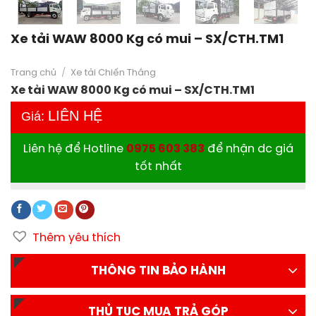
Xe tải WAW 8000 Kg có mui – SX/CTH.TM1
Trang chủ
/
Xe tải Chiến Thắng
Xe tải WAW 8000 Kg có mui – SX/CTH.TM1
LIÊN HỆ
Giá:
Liên hệ để Hotline
0975 603 383
để nhận dc giá
tốt nhất
Thêm yêu thích
THÔNG TIN BẢO HÀNH
THỦ TỤC MUA TRẢ GÓP