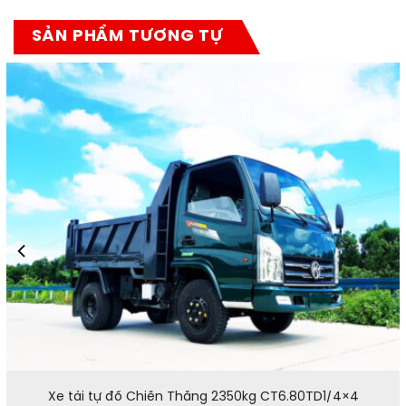
SẢN PHẨM TƯƠNG TỰ
Xe tải tự đổ Chiến Thắng 2350kg CT6.80TD1/4×4