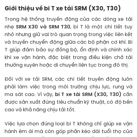
Giới thiệu về bi T xe tải SRM (X30, T30)
Trong hệ thống truyền động của các dòng xe tải
nhẹ
SRM X30 và SRM T30
, bi T là một chi tiết tuy
nhỏ nhưng giữ vai trò quan trọng trong việc liên kết
và truyền chuyển động giữa các bộ phận cơ khí. Bi
T giúp đảm bảo sự đồng bộ, ổn định và chính xác
khi xe vận hành, đặc biệt trong điều kiện chở tải
thường xuyên hoặc di chuyển liên tục trong đô thị.
Đối với xe tải SRM, các chi tiết truyền động luôn
phải làm việc trong môi trường chịu lực, rung và
ma sát cao. Vì vậy,
bi T xe tải SRM (X30, T30)
cần
được sản xuất đúng tiêu chuẩn kỹ thuật, có độ bền
cao và khả năng chịu tải tốt.
Việc lựa chọn đúng loại bi T không chỉ giúp xe vận
hành êm ái mà còn góp phần kéo dài tuổi thọ của