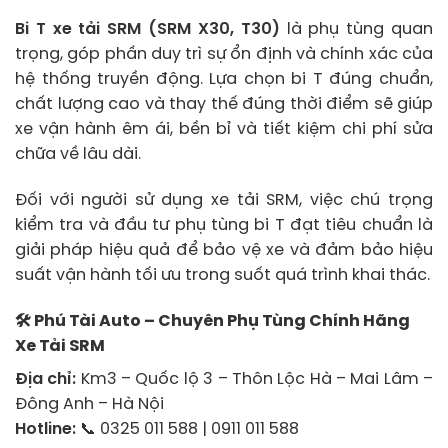
Bi T xe tải SRM (SRM X30, T30)
là phụ tùng quan
trọng, góp phần duy trì sự ổn định và chính xác của
hệ thống truyền động. Lựa chọn bi T đúng chuẩn,
chất lượng cao và thay thế đúng thời điểm sẽ giúp
xe vận hành êm ái, bền bỉ và tiết kiệm chi phí sửa
chữa về lâu dài.
Đối với người sử dụng xe tải SRM, việc chú trọng
kiểm tra và đầu tư phụ tùng bi T đạt tiêu chuẩn là
giải pháp hiệu quả để bảo vệ xe và đảm bảo hiệu
suất vận hành tối ưu trong suốt quá trình khai thác.
🛠
Phú Tài Auto – Chuyên Phụ Tùng Chính Hãng
Xe Tải SRM
Địa chỉ:
Km3 – Quốc lộ 3 – Thôn Lộc Hà – Mai Lâm –
Đông Anh – Hà Nội
Hotline:
📞 0325 011 588 | 0911 011 588