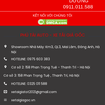
DƯỠNG
0911.011.588
KẾT NỐI VỚI CHÚNG TÔI
PHÚ TÀI AUTO - XE TẢI GIÁ GỐC
Showroom Nhà Máy: Km3, QL3, Mai Lâm, Đông Anh, Hà
Nội
HOTELINE: 0975 603 383
Cơ sở 2: 158 Phan Trọng Tuệ - Thanh Trì - Hà Nội
Cơ sở 3: 158 Phan Trọng Tuệ , Thanh Trì, Hà Nội
HOTELINE: 0325 011 588
xetaigiatot2021@gmail.com
xetaigiagoc.vn