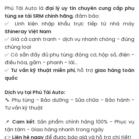
Phú Tài Auto là
đại lý uy tín chuyên cung cấp phụ
tùng xe tải SRM chính hãng
, đảm bảo:
✅ Linh kiện nhập khẩu trực tiếp từ nhà máy
Shineray Việt Nam
✅ Giá cả cạnh tranh – dịch vụ nhanh chóng – đúng
chủng loại
✅ Có sẵn đầy đủ phụ tùng: động cơ, hộp số, điện –
điều hòa, gầm – phanh – lái…
✅
Tư vấn kỹ thuật miễn phí
, hỗ trợ
giao hàng toàn
quốc
Dịch vụ tại Phú Tài Auto:
🔧 Phụ tùng – Bảo dưỡng – Sửa chữa – Bảo hành –
Tư vấn kỹ thuật
📌
Cam kết
: Sản phẩm chính hãng 100% – Phục vụ
tận tâm – Giao hàng nhanh trong ngày
👉
Liên hệ ngay
để được báo giá và hỗ trợ chi tiết!