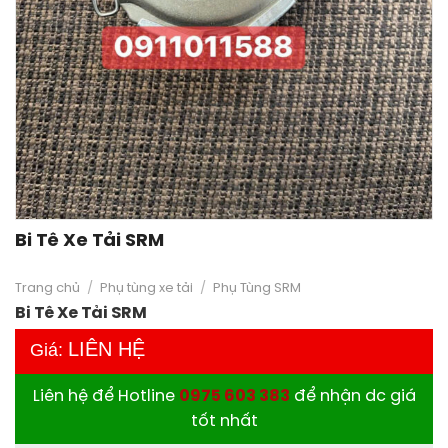
Bi Tê Xe Tải SRM
Trang chủ
/
Phụ tùng xe tải
/
Phụ Tùng SRM
Bi Tê Xe Tải SRM
LIÊN HỆ
Giá:
Liên hệ để Hotline
0975 603 383
để nhận dc giá
tốt nhất