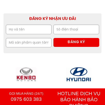
ĐĂNG KÝ NHẬN ƯU ĐÃI
HOTLINE DỊCH VỤ
GỌI MUA HÀNG (24/7)
0975 603 383
BẢO HÀNH BẢO