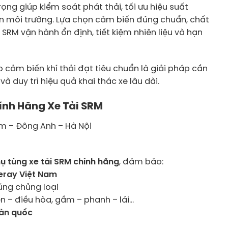
ọng giúp kiểm soát phát thải, tối ưu hiệu suất
 môi trường. Lựa chọn cảm biến đúng chuẩn, chất
 SRM vận hành ổn định, tiết kiệm nhiên liệu và hạn
o cảm biến khí thải đạt tiêu chuẩn là giải pháp cần
à duy trì hiệu quả khai thác xe lâu dài.
ính Hãng Xe Tải SRM
âm – Đông Anh – Hà Nội
hụ tùng xe tải SRM chính hãng
, đảm bảo:
eray Việt Nam
úng chủng loại
n – điều hòa, gầm – phanh – lái…
oàn quốc