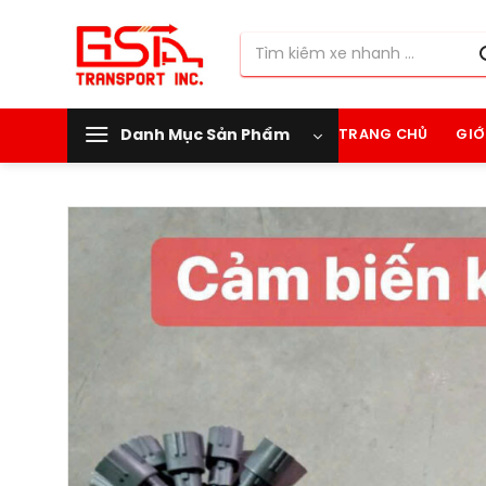
Chuyển
đến
Tìm
nội
kiếm:
dung
Danh Mục Sản Phẩm
TRANG CHỦ
GIỚ