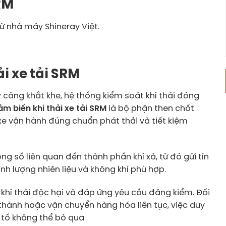
RM
ừ nhà máy Shineray Việt.
ải xe tải SRM
 càng khắt khe, hệ thống kiểm soát khí thải đóng
m biến khí thải xe tải SRM
là bộ phận then chốt
xe vận hành đúng chuẩn phát thải và tiết kiệm
g số liên quan đến thành phần khí xả, từ đó gửi tín
nh lượng nhiên liệu và không khí phù hợp.
khí thải độc hại và đáp ứng yêu cầu đăng kiểm. Đối
thành hoặc vận chuyển hàng hóa liên tục, việc duy
u tố không thể bỏ qua