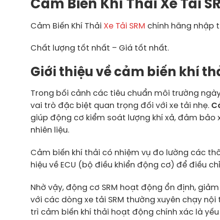
Cảm Biến Khí Thải Xe Tải S
Cảm Biến Khí Thải
Xe Tải SRM
chính hãng nhập t
Chất lượng tốt nhất – Giá tốt nhất.
Giới thiệu về cảm biến khí th
Trong bối cảnh các tiêu chuẩn môi trường ngày
vai trò đặc biệt quan trọng đối với xe tải nhẹ.
Cả
giúp động cơ kiểm soát lượng khí xả, đảm bảo 
nhiên liệu.
Cảm biến khí thải có nhiệm vụ đo lường các thôn
hiệu về ECU (bộ điều khiển động cơ) để điều chỉ
Nhờ vậy, động cơ SRM hoạt động ổn định, giảm 
với các dòng xe tải SRM thường xuyên chạy nội 
trì cảm biến khí thải hoạt động chính xác là yế