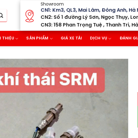
Showroom
CN1: Km3, QL3, Mai Lâm, Đông Anh, Hà 
CN2: Số 1 đường Lý Sơn, Ngọc Thụy, Lon
CN3: 158 Phan Trọng Tuệ , Thanh Trì, Hà
I THIỆU
SẢN PHẨM
GIÁ XE TẢI
DỊCH VỤ
ĐÁNH GI