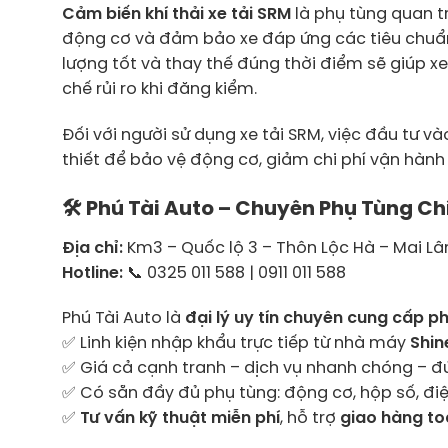
Cảm biến khí thải xe tải SRM
là phụ tùng quan tr
động cơ và đảm bảo xe đáp ứng các tiêu chuẩn
lượng tốt và thay thế đúng thời điểm sẽ giúp xe
chế rủi ro khi đăng kiểm.
Đối với người sử dụng xe tải SRM, việc đầu tư và
thiết để bảo vệ động cơ, giảm chi phí vận hành v
🛠
Phú Tài Auto – Chuyên Phụ Tùng Ch
Địa chỉ:
Km3 – Quốc lộ 3 – Thôn Lộc Hà – Mai L
Hotline:
📞 0325 011 588 | 0911 011 588
Phú Tài Auto là
đại lý uy tín chuyên cung cấp p
✅ Linh kiện nhập khẩu trực tiếp từ nhà máy
Shin
✅ Giá cả cạnh tranh – dịch vụ nhanh chóng – đ
✅ Có sẵn đầy đủ phụ tùng: động cơ, hộp số, điệ
✅
Tư vấn kỹ thuật miễn phí
, hỗ trợ
giao hàng t