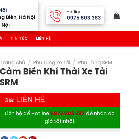
Nội
Hotline
g Biên, Hà Nội
0975 603 383
 Nội
Á
TIN TỨC
LIÊN HỆ
Trang chủ
/
Phụ tùng xe tải
/
Phụ Tùng SRM
Cảm Biến Khí Thải Xe Tải
SRM
LIÊN HỆ
Giá:
Liên hệ để Hotline
0975 603 383
để nhận dc
giá tốt nhất