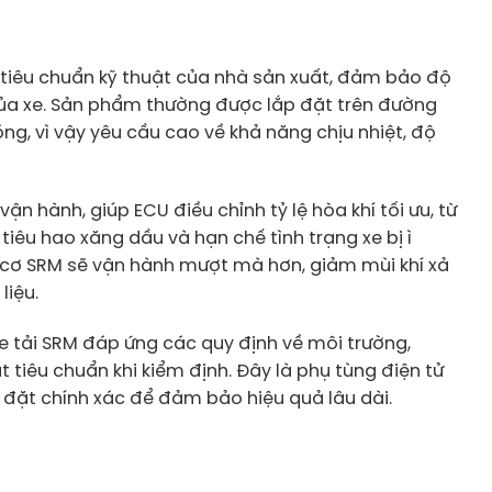
 tiêu chuẩn kỹ thuật của nhà sản xuất, đảm bảo độ
của xe. Sản phẩm thường được lắp đặt trên đường
nóng, vì vậy yêu cầu cao về khả năng chịu nhiệt, độ
ận hành, giúp ECU điều chỉnh tỷ lệ hòa khí tối ưu, từ
tiêu hao xăng dầu và hạn chế tình trạng xe bị ì
g cơ SRM sẽ vận hành mượt mà hơn, giảm mùi khí xả
liệu.
e tải SRM đáp ứng các quy định về môi trường,
 tiêu chuẩn khi kiểm định. Đây là phụ tùng điện tử
 đặt chính xác để đảm bảo hiệu quả lâu dài.