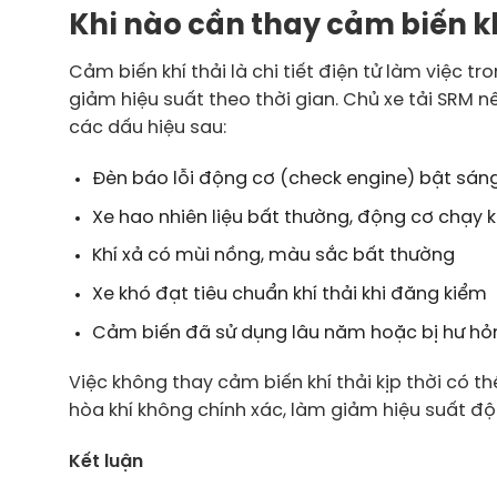
Khi nào cần thay cảm biến kh
Cảm biến khí thải là chi tiết điện tử làm việc t
giảm hiệu suất theo thời gian. Chủ xe tải SRM nê
các dấu hiệu sau:
Đèn báo lỗi động cơ (check engine) bật sán
Xe hao nhiên liệu bất thường, động cơ chạy
Khí xả có mùi nồng, màu sắc bất thường
Xe khó đạt tiêu chuẩn khí thải khi đăng kiểm
Cảm biến đã sử dụng lâu năm hoặc bị hư hỏ
Việc không thay cảm biến khí thải kịp thời có th
hòa khí không chính xác, làm giảm hiệu suất độn
Kết luận