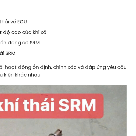
thải về ECU
t độ cao của khí xả
hiển động cơ SRM
tải SRM
ải hoạt động ổn định, chính xác và đáp ứng yêu cầu
ều kiện khác nhau