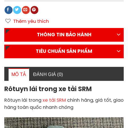
Thêm yêu thích
THÔNG TIN BẢO HÀNH
TIÊU CHUẨN SẢN PHẨM
MÔ TẢ
ĐÁNH GIÁ (0)
Rôtuyn lái trong xe tải SRM
Rôtuyn lái trong
xe tải SRM
chính hãng, giá tốt, giao
hàng toàn quốc nhanh chóng