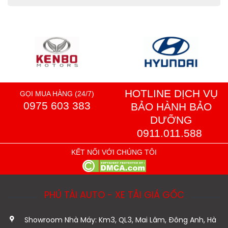
HOTLINE DỊCH VỤ
GỌI MUA HÀNG (24/7)
0975 603 383
BẢO HÀNH BẢO
DƯỠNG
0911.011.588
KẾT NỐI VỚI CHÚNG TÔI
PHÚ TÀI AUTO - XE TẢI GIÁ GỐC
Showroom Nhà Máy: Km3, QL3, Mai Lâm, Đông Anh, Hà