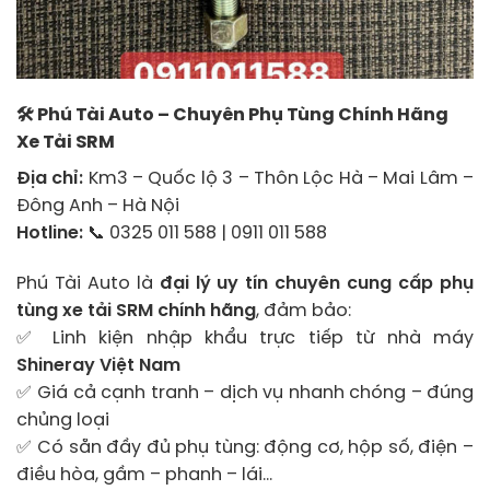
🛠
Phú Tài Auto – Chuyên Phụ Tùng Chính Hãng
Xe Tải SRM
Địa chỉ:
Km3 – Quốc lộ 3 – Thôn Lộc Hà – Mai Lâm –
Đông Anh – Hà Nội
Hotline:
📞 0325 011 588 | 0911 011 588
Phú Tài Auto là
đại lý uy tín chuyên cung cấp phụ
tùng xe tải SRM chính hãng
, đảm bảo:
✅ Linh kiện nhập khẩu trực tiếp từ nhà máy
Shineray Việt Nam
✅ Giá cả cạnh tranh – dịch vụ nhanh chóng – đúng
chủng loại
✅ Có sẵn đầy đủ phụ tùng: động cơ, hộp số, điện –
điều hòa, gầm – phanh – lái…