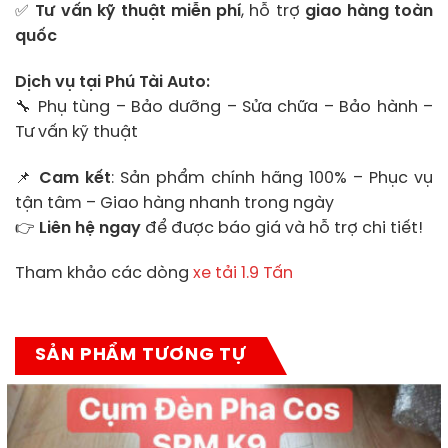
✅
Tư vấn kỹ thuật miễn phí
, hỗ trợ
giao hàng toàn
quốc
Dịch vụ tại Phú Tài Auto:
🔧 Phụ tùng – Bảo dưỡng – Sửa chữa – Bảo hành –
Tư vấn kỹ thuật
📌
Cam kết
: Sản phẩm chính hãng 100% – Phục vụ
tận tâm – Giao hàng nhanh trong ngày
👉
Liên hệ ngay
để được báo giá và hỗ trợ chi tiết!
Tham khảo các dòng
xe tải 1.9 Tấn
SẢN PHẨM TƯƠNG TỰ