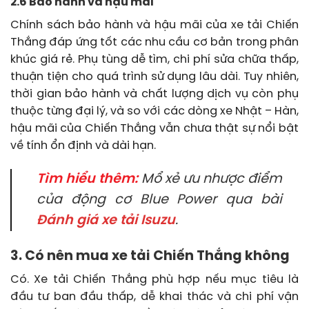
2.6 Bảo hành và hậu mãi
Chính sách bảo hành và hậu mãi của xe tải Chiến
Thắng đáp ứng tốt các nhu cầu cơ bản trong phân
khúc giá rẻ. Phụ tùng dễ tìm, chi phí sửa chữa thấp,
thuận tiện cho quá trình sử dụng lâu dài. Tuy nhiên,
thời gian bảo hành và chất lượng dịch vụ còn phụ
thuộc từng đại lý, và so với các dòng xe Nhật – Hàn,
hậu mãi của Chiến Thắng vẫn chưa thật sự nổi bật
về tính ổn định và dài hạn.
Tìm hiểu thêm:
Mổ xẻ ưu nhược điểm
của động cơ Blue Power qua bài
Đánh giá xe tải Isuzu
.
3. Có nên mua xe tải Chiến Thắng không
Có. Xe tải Chiến Thắng phù hợp nếu mục tiêu là
đầu tư ban đầu thấp, dễ khai thác và chi phí vận