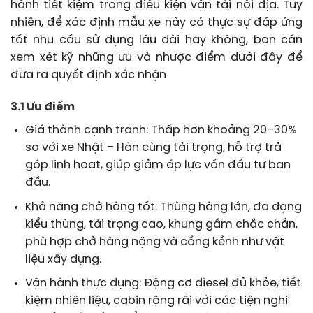
hành tiết kiệm trong điều kiện vận tải nội địa. Tuy
nhiên, để xác định mẫu xe này có thực sự đáp ứng
tốt nhu cầu sử dụng lâu dài hay không, bạn cần
xem xét kỹ những ưu và nhược điểm dưới đây để
đưa ra quyết định xác nhận
3.1 Ưu điểm
Giá thành cạnh tranh: Thấp hơn khoảng 20–30%
so với xe Nhật – Hàn cùng tải trọng, hỗ trợ trả
góp linh hoạt, giúp giảm áp lực vốn đầu tư ban
đầu.
Khả năng chở hàng tốt: Thùng hàng lớn, đa dạng
kiểu thùng, tải trọng cao, khung gầm chắc chắn,
phù hợp chở hàng nặng và cồng kềnh như vật
liệu xây dựng.
Vận hành thực dụng: Động cơ diesel đủ khỏe, tiết
kiệm nhiên liệu, cabin rộng rãi với các tiện nghi