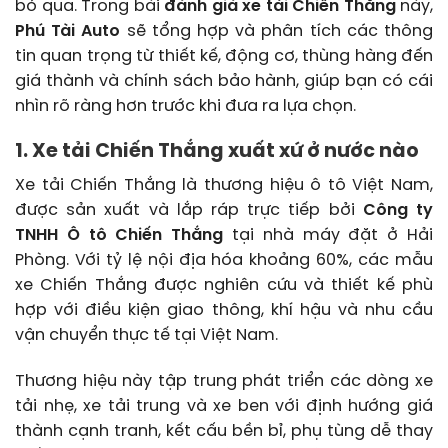
bỏ qua. Trong bài
đánh giá xe tải Chiến Thắng
này,
Phú Tài Auto
sẽ tổng hợp và phân tích các thông
tin quan trọng từ thiết kế, động cơ, thùng hàng đến
giá thành và chính sách bảo hành, giúp bạn có cái
nhìn rõ ràng hơn trước khi đưa ra lựa chọn.
1. Xe tải Chiến Thắng xuất xứ ở nước nào
Xe tải Chiến Thắng là thương hiệu ô tô Việt Nam,
được sản xuất và lắp ráp trực tiếp bởi
Công ty
TNHH Ô tô Chiến Thắng
tại nhà máy đặt ở Hải
Phòng. Với tỷ lệ nội địa hóa khoảng 60%, các mẫu
xe Chiến Thắng được nghiên cứu và thiết kế phù
hợp với điều kiện giao thông, khí hậu và nhu cầu
vận chuyển thực tế tại Việt Nam.
Thương hiệu này tập trung phát triển các dòng xe
tải nhẹ, xe tải trung và xe ben với định hướng giá
thành cạnh tranh, kết cấu bền bỉ, phụ tùng dễ thay