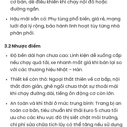
cơ bản, dễ điều khiển khi chạy nội đô hoặc
đường ngắn.
Hậu mãi sẵn có: Phụ tùng phổ biến, giá rẻ, mạng
lưới đại lý rộng, bảo hành linh hoạt tùy từng nhà
phân phối.
3.2 Nhược điểm
Độ bền dài hạn chưa cao: Linh kiện dễ xuống cấp
nếu chạy quá tải, xe nhanh mất giá khi bán lại so
với các thương hiệu Nhật – Hàn.
Thiết kế còn thô: Ngoại thất thiên về cơ bắp, nội
thất đơn giản, ghế ngồi chưa thật sự thoải mái
khi chạy đường dài, tiếng ồn động cơ còn lớn.
An toàn và khí thải ở mức trung bình: Trang bị an
toàn cơ bản, tiêu chuẩn khí thải Euro 5 chưa tối
ưu cho các khu vực đô thị siết chặt môi trường,
chi phí sửa chữa tích lũy có thể tăng nếu sử dụng