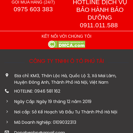
HOTLINE DỊCH VỤ
GỌI MUA HÀNG (24/7)
0975 603 383
BẢO HÀNH BẢO
DƯỠNG
0911.011.588
KẾT NỐI VỚI CHÚNG TÔI
CÔNG TY TNHH Ô TÔ PHÚ TÀI
Địa chỉ: KM3, Thôn Lộc Hà, Quốc Lộ 3, Xã Mai Lâm,
Huyện Đông Anh, Thành Phố Hà Nội, Việt Nam
HOTELINE: 0946 581 162
Ngày Cấp: Ngày 19 tháng 12 năm 2019
Nơi cấp: Sở Kế Hoạch Và Đầu Tư Thành Phố Hà Nội
Mã Doanh Nghiệp: 0109032313