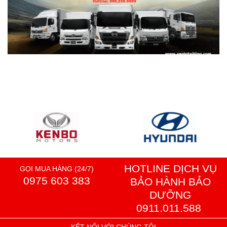
HOTLINE DỊCH VỤ
GỌI MUA HÀNG (24/7)
0975 603 383
BẢO HÀNH BẢO
DƯỠNG
0911.011.588
KẾT NỐI VỚI CHÚNG TÔI