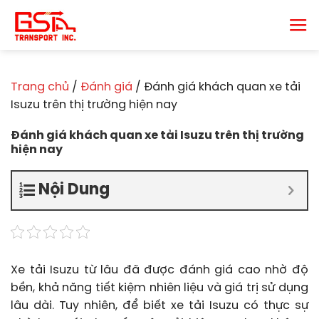
Chuyển
đến
nội
dung
Trang chủ
/
Đánh giá
/
Đánh giá khách quan xe tải
Isuzu trên thị trường hiện nay
Đánh giá khách quan xe tải Isuzu trên thị trường
hiện nay
Nội Dung
Xe tải Isuzu từ lâu đã được đánh giá cao nhờ độ
bền, khả năng tiết kiệm nhiên liệu và giá trị sử dụng
lâu dài. Tuy nhiên, để biết xe tải Isuzu có thực sự