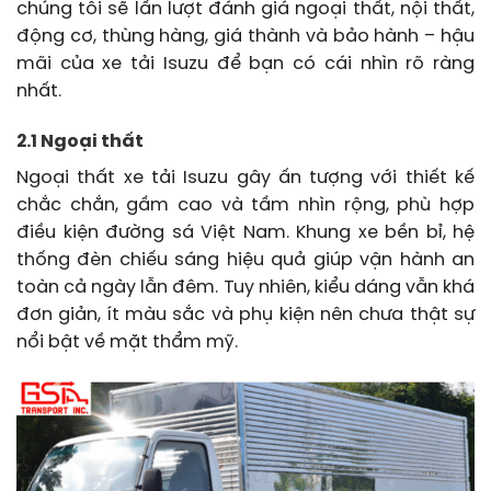
chúng tôi sẽ lần lượt đánh giá ngoại thất, nội thất,
động cơ, thùng hàng, giá thành và bảo hành – hậu
mãi của xe tải Isuzu để bạn có cái nhìn rõ ràng
nhất.
2.1 Ngoại thất
Ngoại thất xe tải Isuzu gây ấn tượng với thiết kế
chắc chắn, gầm cao và tầm nhìn rộng, phù hợp
điều kiện đường sá Việt Nam. Khung xe bền bỉ, hệ
thống đèn chiếu sáng hiệu quả giúp vận hành an
toàn cả ngày lẫn đêm. Tuy nhiên, kiểu dáng vẫn khá
đơn giản, ít màu sắc và phụ kiện nên chưa thật sự
nổi bật về mặt thẩm mỹ.