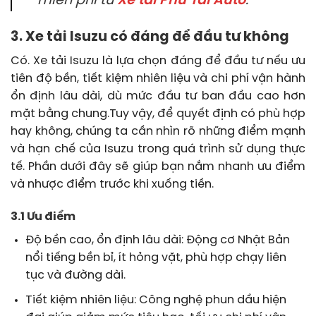
miễn phí từ
Xe tải Phú Tài Auto
.
3. Xe tải Isuzu có đáng để đầu tư không
Có. Xe tải Isuzu là lựa chọn đáng để đầu tư nếu ưu
tiên độ bền, tiết kiệm nhiên liệu và chi phí vận hành
ổn định lâu dài, dù mức đầu tư ban đầu cao hơn
mặt bằng chung.Tuy vậy, để quyết định có phù hợp
hay không, chúng ta cần nhìn rõ những điểm mạnh
và hạn chế của Isuzu trong quá trình sử dụng thực
tế. Phần dưới đây sẽ giúp bạn nắm nhanh ưu điểm
và nhược điểm trước khi xuống tiền.
3.1 Ưu điểm
Độ bền cao, ổn định lâu dài: Động cơ Nhật Bản
nổi tiếng bền bỉ, ít hỏng vặt, phù hợp chạy liên
tục và đường dài.
Tiết kiệm nhiên liệu: Công nghệ phun dầu hiện