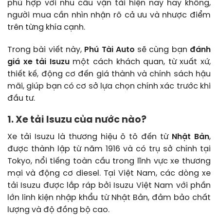
phù hợp với nhu cầu vận tải hiện nay hay không,
người mua cần nhìn nhận rõ cả ưu và nhược điểm
trên từng khía cạnh.
Trong bài viết này,
Phú Tài Auto
sẽ cùng bạn
đánh
giá xe tải Isuzu
một cách khách quan, từ xuất xứ,
thiết kế, động cơ đến giá thành và chính sách hậu
mãi, giúp bạn có cơ sở lựa chọn chính xác trước khi
đầu tư.
1. Xe tải Isuzu của nước nào?
Xe tải Isuzu là thương hiệu ô tô đến từ
Nhật Bản
,
được thành lập từ năm 1916 và có trụ sở chính tại
Tokyo, nổi tiếng toàn cầu trong lĩnh vực xe thương
mại và động cơ diesel. Tại Việt Nam, các dòng xe
tải Isuzu được lắp ráp bởi Isuzu Việt Nam với phần
lớn linh kiện nhập khẩu từ Nhật Bản, đảm bảo chất
lượng và độ đồng bộ cao.