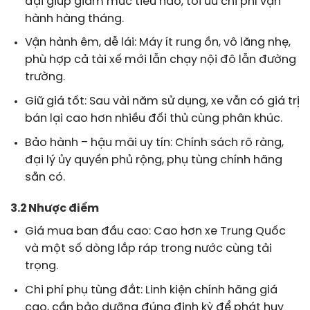
đại giúp giảm mức tiêu hao, tối ưu chi phí vận
hành hàng tháng.
Vận hành êm, dễ lái: Máy ít rung ồn, vô lăng nhẹ,
phù hợp cả tài xế mới lẫn chạy nội đô lẫn đường
trường.
Giữ giá tốt: Sau vài năm sử dụng, xe vẫn có giá trị
bán lại cao hơn nhiều đối thủ cùng phân khúc.
Bảo hành – hậu mãi uy tín: Chính sách rõ ràng,
đại lý ủy quyền phủ rộng, phụ tùng chính hãng
sẵn có.
3.2 Nhược điểm
Giá mua ban đầu cao: Cao hơn xe Trung Quốc
và một số dòng lắp ráp trong nước cùng tải
trọng.
Chi phí phụ tùng đắt: Linh kiện chính hãng giá
cao, cần bảo dưỡng đúng định kỳ để phát huy