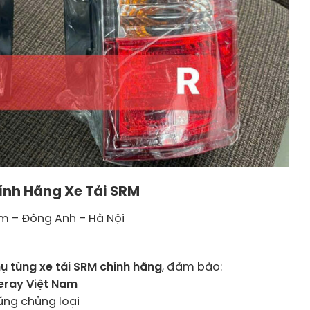
ính Hãng Xe Tải SRM
âm – Đông Anh – Hà Nội
hụ tùng xe tải SRM chính hãng
, đảm bảo:
eray Việt Nam
úng chủng loại