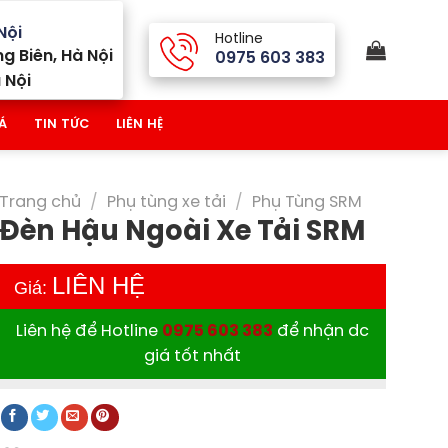
Nội
Hotline
g Biên, Hà Nội
0975 603 383
 Nội
Á
TIN TỨC
LIÊN HỆ
Trang chủ
/
Phụ tùng xe tải
/
Phụ Tùng SRM
Đèn Hậu Ngoài Xe Tải SRM
LIÊN HỆ
Giá:
Liên hệ để Hotline
0975 603 383
để nhận dc
giá tốt nhất