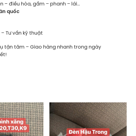
n – điều hòa, gầm – phanh – lái…
oàn quốc
– Tư vấn kỹ thuật
vụ tận tâm – Giao hàng nhanh trong ngày
ết!