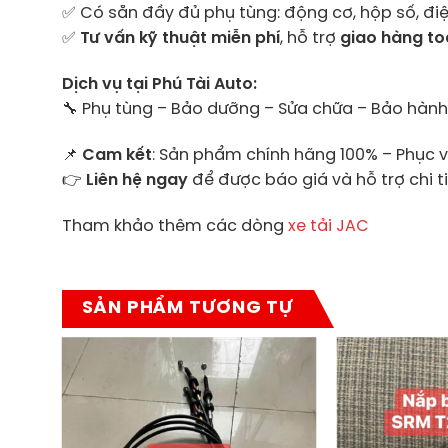
✅ Có sẵn đầy đủ phụ tùng: động cơ, hộp số, điệ
✅
Tư vấn kỹ thuật miễn phí
, hỗ trợ
giao hàng t
Dịch vụ tại Phú Tài Auto:
🔧 Phụ tùng – Bảo dưỡng – Sửa chữa – Bảo hành 
📌
Cam kết
: Sản phẩm chính hãng 100% – Phục 
👉
Liên hệ ngay
để được báo giá và hỗ trợ chi ti
Tham khảo thêm các dòng
xe tải JAC
SẢN PHẨM TƯƠNG TỰ