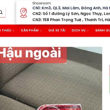
Showroom
CN1: Km3, QL3, Mai Lâm, Đông Anh, Hà 
CN2: Số 1 đường Lý Sơn, Ngọc Thụy, Lon
CN3: 158 Phan Trọng Tuệ , Thanh Trì, Hà
I THIỆU
SẢN PHẨM
GIÁ XE TẢI
DỊCH VỤ
ĐÁNH GI