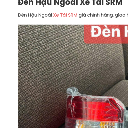
Đèn Hậu Ngoài Xe Tải SRM
Đèn Hậu Ngoài
Xe Tải SRM
giá chính hãng, giao