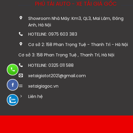
PHÚ TÀI AUTO - XE TẢI GIÁ GỐC
Showroom Nhà Máy: Km3, QL3, Mai Lâm, Đông
Anh, Hà Nội
HOTELINE: 0975 603 383
Cơ sở 2: 158 Phan Trọng Tuệ - Thanh Trì - Hà Nội
Cơ sở 3: 158 Phan Trọng Tuệ , Thanh Trì, Hà Nội
HOTELINE: 0325 011 588
xetaigiatot2021@gmail.com
xetaigiagoc.vn
Liên hệ