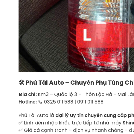
🛠
Phú Tài Auto – Chuyên Phụ Tùng Ch
Địa chỉ:
Km3 – Quốc lộ 3 – Thôn Lộc Hà – Mai L
Hotline:
📞 0325 011 588 | 0911 011 588
Phú Tài Auto là
đại lý uy tín chuyên cung cấp p
✅ Linh kiện nhập khẩu trực tiếp từ nhà máy
Shin
✅ Giá cả cạnh tranh – dịch vụ nhanh chóng – đ