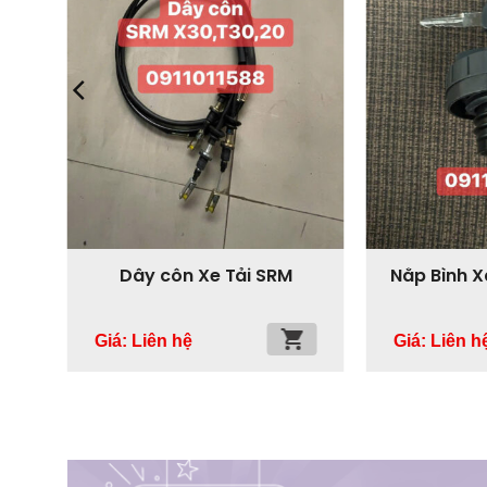
ính
Dây côn Xe Tải SRM
Nắp Bình X
Giá: Liên hệ
Giá: Liên h