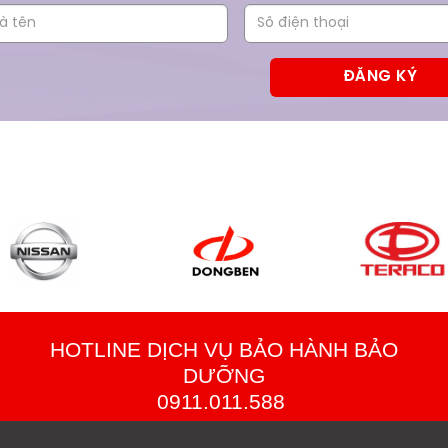
HOTLINE DỊCH VỤ BẢO HÀNH BẢO
DƯỠNG
0911.011.588