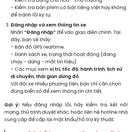
– Kiểm tra đúng chữ hoa – chữ thường.
– Kiểm tra bàn phím có bật tiếng Việt hay không
để tránh lỗi ký tự.
Đăng nhập và xem thông tin xe
Nhấn
“Đăng nhập”
để vào giao diện chính. Tại
đây, bạn sẽ thấy:
– Bản đồ GPS realtime.
– Danh sách xe, trạng thái hoạt động (đang
chạy – dừng – mất tín hiệu).
– Các mục xem
vị trí
,
tốc độ
,
hành trình
,
lịch sử
di chuyển
,
thời gian dừng đỗ
.
Với đội xe nhiều phương tiện, bạn chỉ cần chọn
đúng biển số để xem thông tin chi tiết.
Gợi ý:
Nếu đăng nhập lỗi, hãy kiểm tra kết nối
mạng, thử trình duyệt khác, hoặc liên hệ hotline nhà
cung cấp để cấp lại mật khẩu/hỗ trợ kỹ thuật.