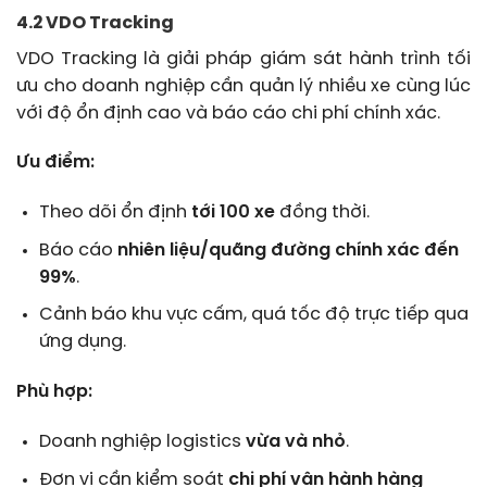
4.2 VDO Tracking
VDO Tracking là giải pháp giám sát hành trình tối
ưu cho doanh nghiệp cần quản lý nhiều xe cùng lúc
với độ ổn định cao và báo cáo chi phí chính xác.
Ưu điểm:
Theo dõi ổn định
tới 100 xe
đồng thời.
Báo cáo
nhiên liệu/quãng đường chính xác đến
99%
.
Cảnh báo khu vực cấm, quá tốc độ trực tiếp qua
ứng dụng.
Phù hợp:
Doanh nghiệp logistics
vừa và nhỏ
.
Đơn vị cần kiểm soát
chi phí vận hành hàng