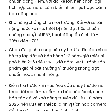
chuẩn đăng kiểm. Với đội xe lớn, nên chọn loại
tích hợp camera, cảm biến nhiên liệu hoặc cảnh
báo nâng cao.
Khả năng chống chịu môi trường: Đối với xe tải
nặng hoặc xe mỏ, thiết bị nên đạt tiêu chuẩn
chống nước/bụi IP67, hoạt động ổn định từ –
20°C đến +70°C.
Chọn đúng nhà cung cấp uy tín: Ưu tiên đơn vị có
hỗ trợ lắp đặt và bảo hành 1–2 năm, giá thiết bị
phổ biến 2–6 triệu VND (đã gồm SIM). Tránh sản
phẩm giá rẻ bất thường vì thường không đạt
chuẩn hoặc nhanh hỏng.
Kiểm tra trước khi mua: Yêu cầu chạy thử demo
theo dõi realtime, kiểm tra báo cáo Excel, cảnh
báo tốc độ và khả năng truyền dữ liệu. Từ năm
2025, nên ưu tiên thiết bị định vị tích hợp camera
để đáp ứng yêu cầu theo Nghị định