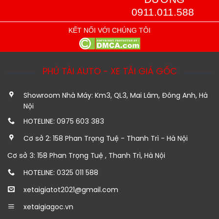
0911.011.588
KẾT NỐI VỚI CHÚNG TÔI
PHÚ TÀI AUTO - XE TẢI GIÁ GỐC
Showroom Nhà Máy: Km3, QL3, Mai Lâm, Đông Anh, Hà
Nội
HOTELINE: 0975 603 383
Cơ sở 2: 158 Phan Trọng Tuệ - Thanh Trì - Hà Nội
Cơ sở 3: 158 Phan Trọng Tuệ , Thanh Trì, Hà Nội
HOTELINE: 0325 011 588
xetaigiatot2021@gmail.com
xetaigiagoc.vn