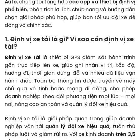
Auto
, chúng tôi tổng hợp
các app và thiết bị định vị
phổ biến
, phân tích lợi ích, chức năng và hướng dẫn
chọn giải pháp phù hợp, giúp bạn tối ưu đội xe dễ
dàng và chính xác.
1. Định vị xe tải là gì? Vì sao cần định vị xe
tải?
Định vị xe tải
là thiết bị GPS giám sát hành trình
gắn trực tiếp lên xe, giúp ghi nhận vị trí, tốc độ,
hướng đi, thời gian dừng đỗ và nhiều dữ liệu vận
hành khác. Toàn bộ thông tin được truyền về máy
chủ qua vệ tinh hoặc mạng di động, cho phép
doanh nghiệp theo dõi phương tiện mọi lúc – mọi
nơi, nâng cao an toàn và quản lý đội xe hiệu quả.
Định vị xe tải là giải pháp quan trọng giúp doanh
nghiệp vận tải
quản lý đội xe hiệu quả
, tuân thủ
pháp luật và giảm rủi ro. Với xe kinh doanh
trên 3,5