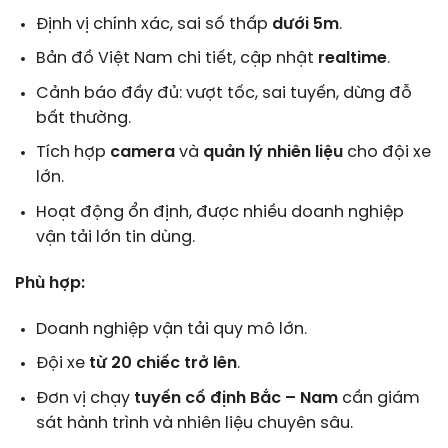
Định vị chính xác, sai số thấp
dưới 5m
.
Bản đồ Việt Nam chi tiết, cập nhật
realtime
.
Cảnh báo đầy đủ: vượt tốc, sai tuyến, dừng đỗ
bất thường.
Tích hợp
camera
và
quản lý nhiên liệu
cho đội xe
lớn.
Hoạt động ổn định, được nhiều doanh nghiệp
vận tải lớn tin dùng.
Phù hợp:
Doanh nghiệp vận tải quy mô lớn.
Đội xe
từ 20 chiếc trở lên
.
Đơn vị chạy
tuyến cố định Bắc – Nam
cần giám
sát hành trình và nhiên liệu chuyên sâu.