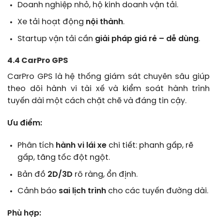
Doanh nghiệp nhỏ, hộ kinh doanh vận tải.
Xe tải hoạt động
nội thành
.
Startup vận tải cần
giải pháp giá rẻ – dễ dùng
.
4.4 CarPro GPS
CarPro GPS là hệ thống giám sát chuyên sâu giúp
theo dõi hành vi tài xế và kiểm soát hành trình
tuyến dài một cách chặt chẽ và đáng tin cậy.
Ưu điểm:
Phân tích
hành vi lái xe
chi tiết: phanh gấp, rẽ
gấp, tăng tốc đột ngột.
Bản đồ
2D/3D
rõ ràng, ổn định.
Cảnh báo
sai lịch trình
cho các tuyến đường dài.
Phù hợp: