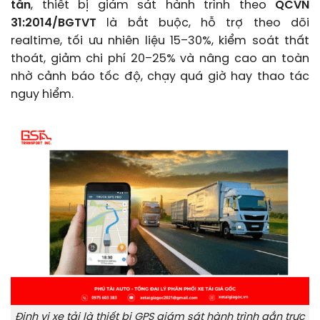
tấn
, thiết bị giám sát hành trình theo
QCVN
31:2014/BGTVT
là bắt buộc, hỗ trợ theo dõi
realtime, tối ưu nhiên liệu 15–30%, kiểm soát thất
thoát, giảm chi phí 20–25% và nâng cao an toàn
nhờ cảnh báo tốc độ, chạy quá giờ hay thao tác
nguy hiểm.
Định vị xe tải là thiết bị GPS giám sát hành trình gắn trực