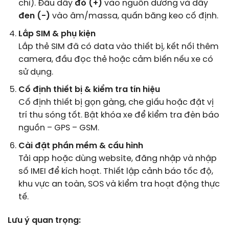
chì). Đấu dây
đỏ (+)
vào nguồn dương và dây
đen (-)
vào âm/massa, quấn băng keo cố định.
Lắp SIM & phụ kiện
Lắp thẻ SIM đã có data vào thiết bị, kết nối thêm
camera, đầu đọc thẻ hoặc cảm biến nếu xe có
sử dụng.
Cố định thiết bị & kiểm tra tín hiệu
Cố định thiết bị gọn gàng, che giấu hoặc đặt vị
trí thu sóng tốt. Bật khóa xe để kiểm tra đèn báo
nguồn – GPS – GSM.
Cài đặt phần mềm & cấu hình
Tải app hoặc dùng website, đăng nhập và nhập
số IMEI để kích hoạt. Thiết lập cảnh báo tốc độ,
khu vực an toàn, SOS và kiểm tra hoạt động thực
tế.
Lưu ý quan trọng: