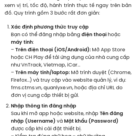
xem vị trí, tốc độ, hành trình thực tế ngay trên bản
đồ. Quy trình gồm 3 bước rất đơn giản:
Xác định phương thức truy cập
Bạn có thể đăng nhập bằng
điện thoại
hoặc
máy tính
:
–
Trên điện thoại (iOS/Android):
Mở App Store
hoặc CH Play để tải ứng dụng của nhà cung cấp
như VnTrack, Vietmap, iCar…
–
Trên máy tính/laptop:
Mở trình duyệt (Chrome,
Firefox…) và truy cập vào website quản lý, ví dụ:
fms.ctms.vn, quanlyxe.vn, hoặc địa chỉ URL do
đơn vị cung cấp thiết bị gửi.
Nhập thông tin đăng nhập
Sau khi mở app hoặc website, nhập
Tên đăng
nhập (Username)
và
Mật khẩu (Password)
được cấp khi cài đặt thiết bị.