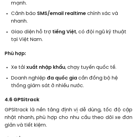
mạnh.
Cảnh báo
SMS/email realtime
chính xác và
nhanh.
Giao diện hỗ trợ
tiếng Việt
, có đội ngũ kỹ thuật
tại Việt Nam.
Phù hợp:
Xe tải
xuất nhập khẩu
, chạy tuyến quốc tế.
Doanh nghiệp
đa quốc gia
cần đồng bộ hệ
thống giám sát ở nhiều nước.
4.6 GPSitrack
GPSitrack là nền tảng định vị dễ dùng, tốc độ cập
nhật nhanh, phù hợp cho nhu cầu theo dõi xe đơn
giản và tiết kiệm.