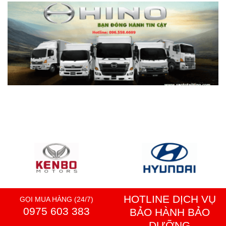
HOTLINE DỊCH VỤ
GỌI MUA HÀNG (24/7)
0975 603 383
BẢO HÀNH BẢO
DƯỠNG