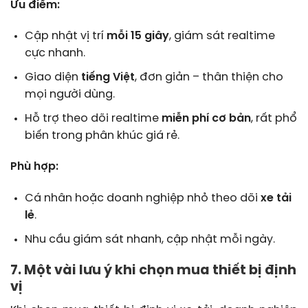
Ưu điểm:
Cập nhật vị trí
mỗi 15 giây
, giám sát realtime
cực nhanh.
Giao diện
tiếng Việt
, đơn giản – thân thiện cho
mọi người dùng.
Hỗ trợ theo dõi realtime
miễn phí cơ bản
, rất phổ
biến trong phân khúc giá rẻ.
Phù hợp:
Cá nhân hoặc doanh nghiệp nhỏ theo dõi
xe tải
lẻ
.
Nhu cầu giám sát nhanh, cập nhật mỗi ngày.
7. Một vài lưu ý khi chọn mua thiết bị định
vị