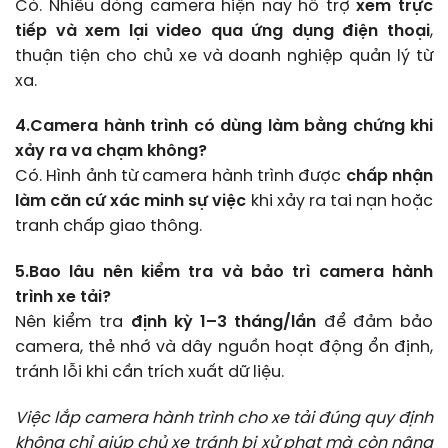
Có. Nhiều dòng camera hiện nay hỗ trợ
xem trực
tiếp và xem lại video qua ứng dụng điện thoại
,
thuận tiện cho chủ xe và doanh nghiệp quản lý từ
xa.
4.Camera hành trình có dùng làm bằng chứng khi
xảy ra va chạm không?
Có. Hình ảnh từ camera hành trình được
chấp nhận
làm căn cứ xác minh sự việc
khi xảy ra tai nạn hoặc
tranh chấp giao thông.
5.Bao lâu nên kiểm tra và bảo trì camera hành
trình xe tải?
Nên kiểm tra
định kỳ 1–3 tháng/lần
để đảm bảo
camera, thẻ nhớ và dây nguồn hoạt động ổn định,
tránh lỗi khi cần trích xuất dữ liệu.
Việc lắp camera hành trình cho xe tải đúng quy định
không chỉ giúp chủ xe tránh bị xử phạt mà còn nâng