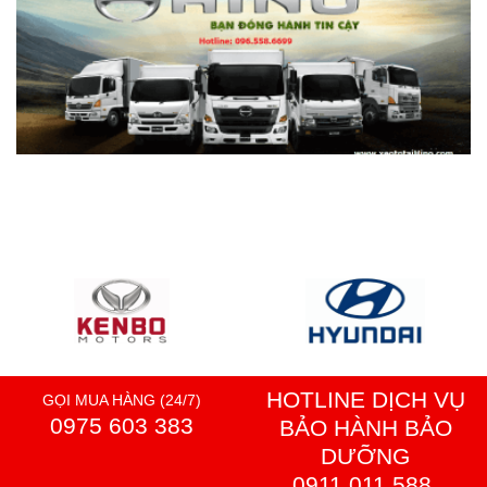
HOTLINE DỊCH VỤ
GỌI MUA HÀNG (24/7)
0975 603 383
BẢO HÀNH BẢO
DƯỠNG
0911.011.588