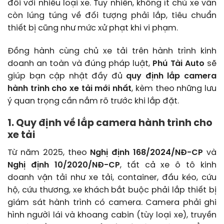
đối với nhiều loại xe. Tuy nhiên, không ít chủ xe vẫn
còn lúng túng về đối tượng phải lắp, tiêu chuẩn
thiết bị cũng như mức xử phạt khi vi phạm.
Đồng hành cùng chủ xe tải trên hành trình kinh
doanh an toàn và đúng pháp luật,
Phú Tài Auto
sẽ
giúp bạn cập nhật đầy đủ
quy định lắp camera
hành trình cho xe tải mới nhất
, kèm theo những lưu
ý quan trọng cần nắm rõ trước khi lắp đặt.
1. Quy định về lắp camera hành trình cho
xe tải
Từ năm 2025, theo
Nghị định 168/2024/NĐ-CP
và
Nghị định 10/2020/NĐ-CP
, tất cả xe ô tô kinh
doanh vận tải như xe tải, container, đầu kéo, cứu
hộ, cứu thương, xe khách bắt buộc phải lắp thiết bị
giám sát hành trình có camera. Camera phải ghi
hình người lái và khoang cabin (tùy loại xe), truyền