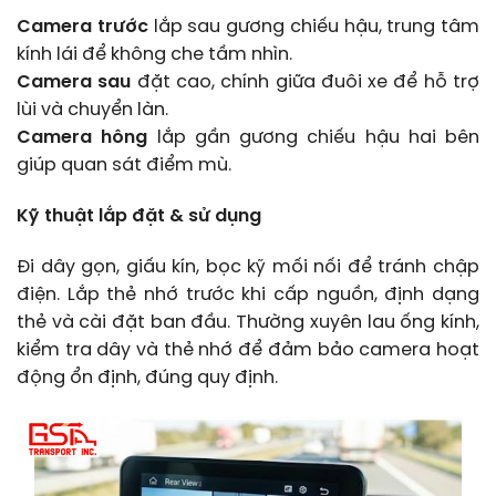
Camera trước
lắp sau gương chiếu hậu, trung tâm
kính lái để không che tầm nhìn.
Camera sau
đặt cao, chính giữa đuôi xe để hỗ trợ
lùi và chuyển làn.
Camera hông
lắp gần gương chiếu hậu hai bên
giúp quan sát điểm mù.
Kỹ thuật lắp đặt & sử dụng
Đi dây gọn, giấu kín, bọc kỹ mối nối để tránh chập
điện. Lắp thẻ nhớ trước khi cấp nguồn, định dạng
thẻ và cài đặt ban đầu. Thường xuyên lau ống kính,
kiểm tra dây và thẻ nhớ để đảm bảo camera hoạt
động ổn định, đúng quy định.