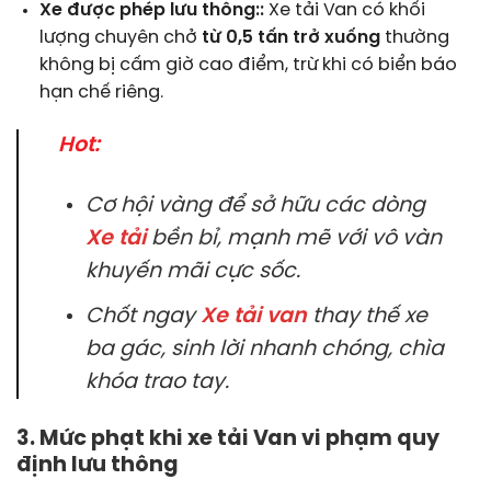
Xe được phép lưu thông::
Xe tải Van có khối
lượng chuyên chở
từ 0,5 tấn trở xuống
thường
không bị cấm giờ cao điểm, trừ khi có biển báo
hạn chế riêng.
Hot:
Cơ hội vàng để sở hữu các dòng
Xe tải
bền bỉ, mạnh mẽ với vô vàn
khuyến mãi cực sốc.
Chốt ngay
Xe tải van
thay thế xe
ba gác, sinh lời nhanh chóng, chìa
khóa trao tay.
3. Mức phạt khi xe tải Van vi phạm quy
định lưu thông