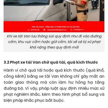
Khi xe tải Van lưu thông sai quy định như đi vào đường
cấm, khu vực cấm hoặc giờ cấm, tài xế sẽ bị xử phạt
khá nặng theo quy định mới
3.2 Phạt xe tải Van chở quá tải, quá kích thước
Hành vi chở quá tải hoặc quá kích thước (quá khổ,
cồng kềnh) bằng xe tải Van không chỉ gây mất an
toàn giao thông mà còn làm hư hỏng hạ tầng
đường bộ. Vì vậy, pháp luật quy định nhiều mức xử
phạt nghiêm khắc, kèm theo hình phạt bổ sung và
biện pháp khắc phục bắt buộc.