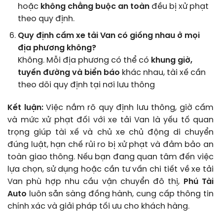
hoặc
không chằng buộc an toàn
đều bị xử phạt
theo quy định.
Quy định cấm xe tải Van có giống nhau ở mọi
địa phương không?
Không. Mỗi địa phương có thể có
khung giờ,
tuyến đường và biển báo
khác nhau, tài xế cần
theo dõi quy định tại nơi lưu thông
Kết luận:
Việc nắm rõ quy định lưu thông, giờ cấm
và mức xử phạt đối với xe tải Van là yếu tố quan
trọng giúp tài xế và chủ xe chủ động di chuyển
đúng luật, hạn chế rủi ro bị xử phạt và đảm bảo an
toàn giao thông. Nếu bạn đang quan tâm đến việc
lựa chọn, sử dụng hoặc cần tư vấn chi tiết về xe tải
Van phù hợp nhu cầu vận chuyển đô thị,
Phú Tài
Auto
luôn sẵn sàng đồng hành, cung cấp thông tin
chính xác và giải pháp tối ưu cho khách hàng.