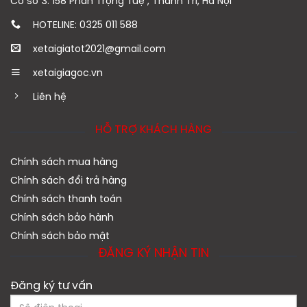
Cơ sở 3: 158 Phan Trọng Tuệ , Thanh Trì, Hà Nội
HOTELINE: 0325 011 588
xetaigiatot2021@gmail.com
xetaigiagoc.vn
Liên hệ
HỖ TRỢ KHÁCH HÀNG
Chính sách mua hàng
Chính sách đổi trả hàng
Chính sách thanh toán
Chính sách bảo hành
Chính sách bảo mật
ĐĂNG KÝ NHẬN TIN
Đăng ký tư vấn