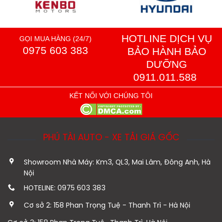
HOTLINE DỊCH VỤ
GỌI MUA HÀNG (24/7)
0975 603 383
BẢO HÀNH BẢO
DƯỠNG
0911.011.588
KẾT NỐI VỚI CHÚNG TÔI
PHÚ TÀI AUTO - XE TẢI GIÁ GỐC
Showroom Nhà Máy: Km3, QL3, Mai Lâm, Đông Anh, Hà
Nội
HOTELINE: 0975 603 383
Cơ sở 2: 158 Phan Trọng Tuệ - Thanh Trì - Hà Nội