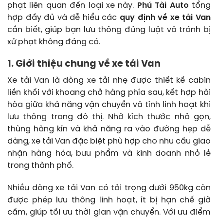
phạt liên quan đến loại xe này.
Phú Tài Auto
tổng
hợp đầy đủ và dễ hiểu các
quy định về xe tải Van
cần biết, giúp bạn lưu thông đúng luật và tránh bị
xử phạt không đáng có.
1. Giới thiệu chung về xe tải Van
Xe tải Van là dòng xe tải nhẹ được thiết kế cabin
liền khối với khoang chở hàng phía sau, kết hợp hài
hòa giữa khả năng vận chuyển và tính linh hoạt khi
lưu thông trong đô thị. Nhờ kích thước nhỏ gọn,
thùng hàng kín và khả năng ra vào đường hẹp dễ
dàng, xe tải Van đặc biệt phù hợp cho nhu cầu giao
nhận hàng hóa, bưu phẩm và kinh doanh nhỏ lẻ
trong thành phố.
Nhiều dòng xe tải Van có tải trọng dưới 950kg còn
được phép lưu thông linh hoạt, ít bị hạn chế giờ
cấm, giúp tối ưu thời gian vận chuyển. Với ưu điểm