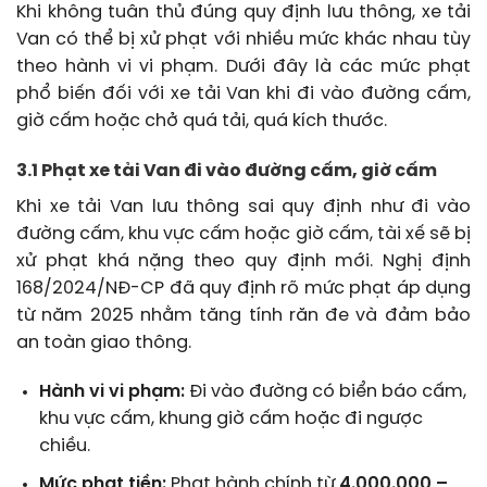
Khi không tuân thủ đúng quy định lưu thông, xe tải
Van có thể bị xử phạt với nhiều mức khác nhau tùy
theo hành vi vi phạm. Dưới đây là các mức phạt
phổ biến đối với xe tải Van khi đi vào đường cấm,
giờ cấm hoặc chở quá tải, quá kích thước.
3.1 Phạt xe tải Van đi vào đường cấm, giờ cấm
Khi xe tải Van lưu thông sai quy định như đi vào
đường cấm, khu vực cấm hoặc giờ cấm, tài xế sẽ bị
xử phạt khá nặng theo quy định mới. Nghị định
168/2024/NĐ-CP đã quy định rõ mức phạt áp dụng
từ năm 2025 nhằm tăng tính răn đe và đảm bảo
an toàn giao thông.
Hành vi vi phạm:
Đi vào đường có biển báo cấm,
khu vực cấm, khung giờ cấm hoặc đi ngược
chiều.
Mức phạt tiền:
Phạt hành chính từ
4.000.000 –