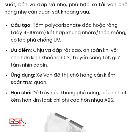
suốt, bền va đập và nhẹ, phù hợp xe tải Van chở
hàng nhẹ cần quan sát khoang sau.
Cấu tạo:
Tấm polycarbonate đặc hoặc rỗng
(dày 4–10mm) kết hợp khung nhôm/thép mỏng,
có lớp phủ chống UV.
Ưu điểm:
Chịu va đập rất cao, an toàn khi vỡ;
nhẹ hơn kính khoảng 50%; truyền sáng tốt, giữ
tầm nhìn cabin.
Ứng dụng:
Xe Van đô thị, chở hàng cần kiểm
soát trực quan.
Hạn chế:
Dễ trầy nếu không phủ cứng; cách nhiệt
kém hơn kim loại; chi phí cao hơn nhựa ABS.