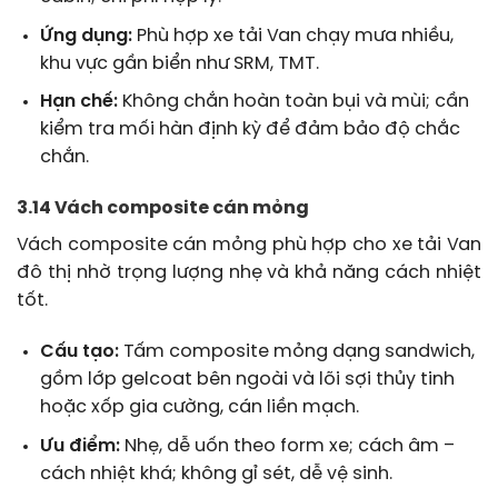
Ứng dụng:
Phù hợp xe tải Van chạy mưa nhiều,
khu vực gần biển như SRM, TMT.
Hạn chế:
Không chắn hoàn toàn bụi và mùi; cần
kiểm tra mối hàn định kỳ để đảm bảo độ chắc
chắn.
3.14 Vách composite cán mỏng
Vách composite cán mỏng phù hợp cho xe tải Van
đô thị nhờ trọng lượng nhẹ và khả năng cách nhiệt
tốt.
Cấu tạo:
Tấm composite mỏng dạng sandwich,
gồm lớp gelcoat bên ngoài và lõi sợi thủy tinh
hoặc xốp gia cường, cán liền mạch.
Ưu điểm:
Nhẹ, dễ uốn theo form xe; cách âm –
cách nhiệt khá; không gỉ sét, dễ vệ sinh.