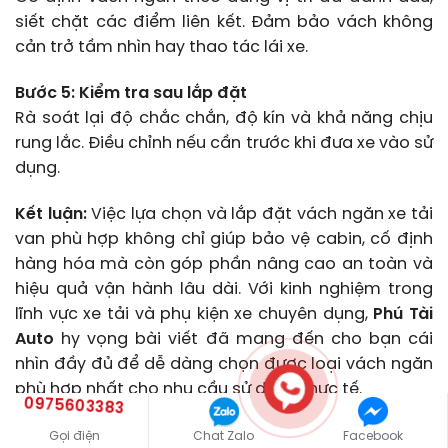
siết chặt các điểm liên kết. Đảm bảo vách không
cản trở tầm nhìn hay thao tác lái xe.
Bước 5: Kiểm tra sau lắp đặt
Rà soát lại độ chắc chắn, độ kín và khả năng chịu
rung lắc. Điều chỉnh nếu cần trước khi đưa xe vào sử
dụng.
Kết luận:
Việc lựa chọn và lắp đặt vách ngăn xe tải
van phù hợp không chỉ giúp bảo vệ cabin, cố định
hàng hóa mà còn góp phần nâng cao an toàn và
hiệu quả vận hành lâu dài. Với kinh nghiệm trong
lĩnh vực xe tải và phụ kiện xe chuyên dụng,
Phú Tài
Auto
hy vọng bài viết đã mang đến cho bạn cái
nhìn đầy đủ để dễ dàng chọn được loại vách ngăn
phù hợp nhất cho nhu cầu sử dụng thực tế.
0975603383
Gọi điện
Chat Zalo
Facebook