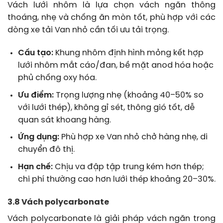
Vách lưới nhôm là lựa chọn vách ngăn thông
thoáng, nhẹ và chống ăn mòn tốt, phù hợp với các
dòng xe tải Van nhỏ cần tối ưu tải trọng.
Cấu tạo:
Khung nhôm định hình mỏng kết hợp
lưới nhôm mắt cáo/đan, bề mặt anod hóa hoặc
phủ chống oxy hóa.
Ưu điểm:
Trọng lượng nhẹ (khoảng 40–50% so
với lưới thép), không gỉ sét, thông gió tốt, dễ
quan sát khoang hàng.
Ứng dụng:
Phù hợp xe Van nhỏ chở hàng nhẹ, di
chuyển đô thị.
Hạn chế:
Chịu va đập tập trung kém hơn thép;
chi phí thường cao hơn lưới thép khoảng 20–30%.
3.8 Vách polycarbonate
Vách polycarbonate là giải pháp vách ngăn trong