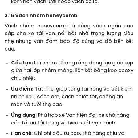
kém hơn vách lưới hoặc vách có lỗ.
3.16 Vách nhôm honeycomb
Vách nhôm honeycomb là dòng vách ngăn cao
cấp cho xe tải Van, nổi bật nhờ trọng lượng siêu
nhẹ nhưng vẫn đảm bảo độ cứng và độ bền kết
cấu.
Cấu tạo:
Lõi nhôm tổ ong rỗng dạng lục giác kẹp
giữa hai lớp nhôm mỏng, liên kết bằng keo epoxy
chịu nhiệt.
Ưu điểm:
Rất nhẹ, giúp tăng tải hàng và tiết kiệm
nhiên liệu; cách âm, cách nhiệt tốt, chống ăn
mòn và tuổi thọ cao.
Ứng dụng:
Phù hợp xe Van hiện đại, xe chở hàng
cần tối ưu tải trọng và hiệu suất vận hành.
Hạn chế:
Chi phí đầu tư cao, khả năng chịu va