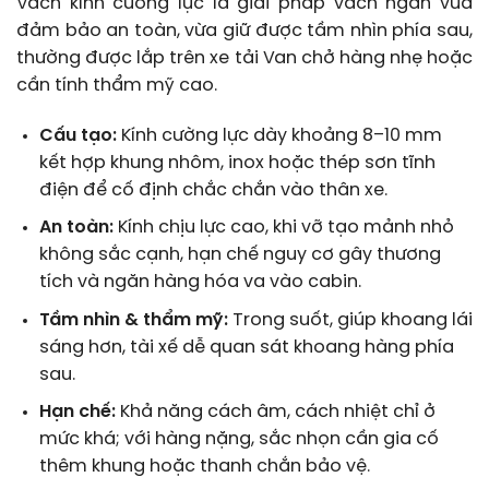
Vách kính cường lực là giải pháp vách ngăn vừa
đảm bảo an toàn, vừa giữ được tầm nhìn phía sau,
thường được lắp trên xe tải Van chở hàng nhẹ hoặc
cần tính thẩm mỹ cao.
Cấu tạo:
Kính cường lực dày khoảng 8–10 mm
kết hợp khung nhôm, inox hoặc thép sơn tĩnh
điện để cố định chắc chắn vào thân xe.
An toàn:
Kính chịu lực cao, khi vỡ tạo mảnh nhỏ
không sắc cạnh, hạn chế nguy cơ gây thương
tích và ngăn hàng hóa va vào cabin.
Tầm nhìn & thẩm mỹ:
Trong suốt, giúp khoang lái
sáng hơn, tài xế dễ quan sát khoang hàng phía
sau.
Hạn chế:
Khả năng cách âm, cách nhiệt chỉ ở
mức khá; với hàng nặng, sắc nhọn cần gia cố
thêm khung hoặc thanh chắn bảo vệ.