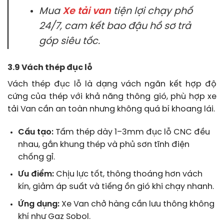
Mua
Xe tải van
tiện lợi chạy phố
24/7, cam kết bao đậu hồ sơ trả
góp siêu tốc.
3.9 Vách thép đục lỗ
Vách thép đục lỗ là dạng vách ngăn kết hợp độ
cứng của thép với khả năng thông gió, phù hợp xe
tải Van cần an toàn nhưng không quá bí khoang lái.
Cấu tạo:
Tấm thép dày 1–3mm đục lỗ CNC đều
nhau, gắn khung thép và phủ sơn tĩnh điện
chống gỉ.
Ưu điểm:
Chịu lực tốt, thông thoáng hơn vách
kín, giảm áp suất và tiếng ồn gió khi chạy nhanh.
Ứng dụng:
Xe Van chở hàng cần lưu thông không
khí như Gaz Sobol.