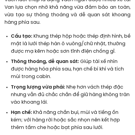
Van lựa chọn nhờ khả năng vừa đảm bảo an toàn,
vừa tạo sự thông thoáng và dễ quan sát khoang
hàng phía sau.
Cấu tạo:
Khung thép hộp hoặc thép định hình, bề
mặt là lưới thép hàn ô vuông/chữ nhật, thường
được mạ kẽm hoặc sơn tĩnh điện chống gỉ.
Thông thoáng, dễ quan sát:
Giúp tài xế nhìn
được hàng hóa phía sau, hạn chế bí khí và tích
mùi trong cabin.
Trọng lượng vừa phải:
Nhẹ hơn vách thép đặc
nhưng vẫn đủ chắc chắn để giữ hàng không tràn
vào khoang lái.
Hạn chế:
Khả năng chắn bụi, mùi và tiếng ồn
kém; với hàng rời hoặc sắc nhọn nên kết hợp
thêm tấm che hoặc bạt phía sau lưới.