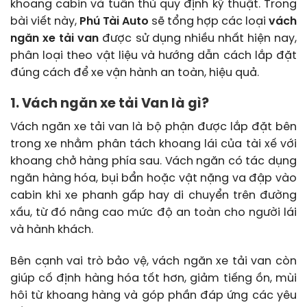
khoang cabin và tuân thủ quy định kỹ thuật. Trong
bài viết này,
Phú Tài Auto
sẽ tổng hợp các loại
vách
ngăn xe tải van
được sử dụng nhiều nhất hiện nay,
phân loại theo vật liệu và hướng dẫn cách lắp đặt
đúng cách để xe vận hành an toàn, hiệu quả.
1. Vách ngăn xe tải Van là gì?
Vách ngăn xe tải van là bộ phận được lắp đặt bên
trong xe nhằm phân tách khoang lái của tài xế với
khoang chở hàng phía sau. Vách ngăn có tác dụng
ngăn hàng hóa, bụi bẩn hoặc vật nặng va đập vào
cabin khi xe phanh gấp hay di chuyển trên đường
xấu, từ đó nâng cao mức độ an toàn cho người lái
và hành khách.
Bên cạnh vai trò bảo vệ, vách ngăn xe tải van còn
giúp cố định hàng hóa tốt hơn, giảm tiếng ồn, mùi
hôi từ khoang hàng và góp phần đáp ứng các yêu