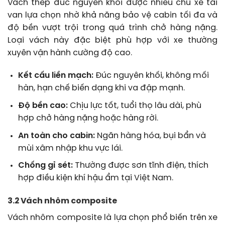
Vách thép đúc nguyên khối được nhiều chủ xe tải
van lựa chọn nhờ khả năng bảo vệ cabin tối đa và
độ bền vượt trội trong quá trình chở hàng nặng.
Loại vách này đặc biệt phù hợp với xe thường
xuyên vận hành cường độ cao.
Kết cấu liền mạch:
Đúc nguyên khối, không mối
hàn, hạn chế biến dạng khi va đập mạnh.
Độ bền cao:
Chịu lực tốt, tuổi thọ lâu dài, phù
hợp chở hàng nặng hoặc hàng rời.
An toàn cho cabin:
Ngăn hàng hóa, bụi bẩn và
mùi xâm nhập khu vực lái.
Chống gỉ sét:
Thường được sơn tĩnh điện, thích
hợp điều kiện khí hậu ẩm tại Việt Nam.
3.2 Vách nhôm composite
Vách nhôm composite là lựa chọn phổ biến trên xe