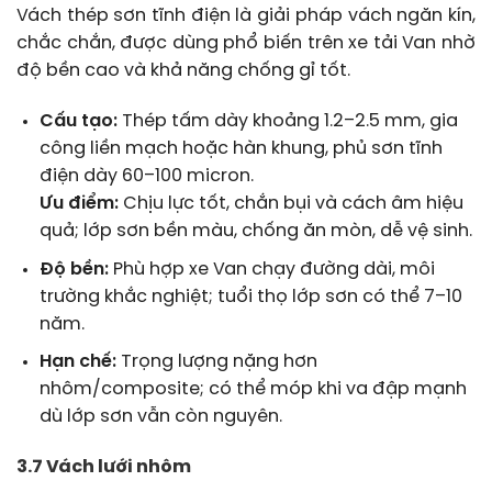
Vách thép sơn tĩnh điện là giải pháp vách ngăn kín,
chắc chắn, được dùng phổ biến trên xe tải Van nhờ
độ bền cao và khả năng chống gỉ tốt.
Cấu tạo:
Thép tấm dày khoảng 1.2–2.5 mm, gia
công liền mạch hoặc hàn khung, phủ sơn tĩnh
điện dày 60–100 micron.
Ưu điểm:
Chịu lực tốt, chắn bụi và cách âm hiệu
quả; lớp sơn bền màu, chống ăn mòn, dễ vệ sinh.
Độ bền:
Phù hợp xe Van chạy đường dài, môi
trường khắc nghiệt; tuổi thọ lớp sơn có thể 7–10
năm.
Hạn chế:
Trọng lượng nặng hơn
nhôm/composite; có thể móp khi va đập mạnh
dù lớp sơn vẫn còn nguyên.
3.7 Vách lưới nhôm