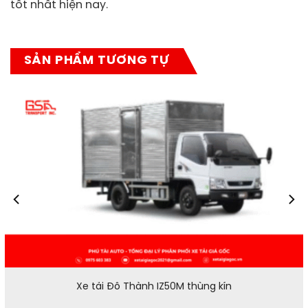
tốt nhất hiện nay.
SẢN PHẨM TƯƠNG TỰ
Xe tải Đô Thành IZ50M thùng kín