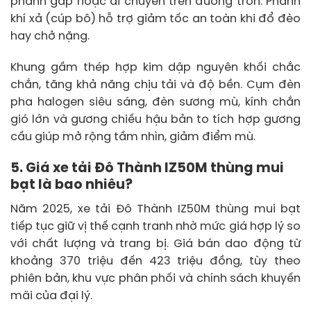
phanh gấp hoặc di chuyển trên đường trơn. Phanh
khí xả (cúp bô) hỗ trợ giảm tốc an toàn khi đổ đèo
hay chở nặng.
Khung gầm thép hợp kim dập nguyên khối chắc
chắn, tăng khả năng chịu tải và độ bền. Cụm đèn
pha halogen siêu sáng, đèn sương mù, kính chắn
gió lớn và gương chiếu hậu bản to tích hợp gương
cầu giúp mở rộng tầm nhìn, giảm điểm mù.
5. Giá xe tải Đô Thành IZ50M thùng mui
bạt là bao nhiêu?
Năm 2025, xe tải Đô Thành IZ50M thùng mui bạt
tiếp tục giữ vị thế cạnh tranh nhờ mức giá hợp lý so
với chất lượng và trang bị. Giá bán dao động từ
khoảng 370 triệu đến 423 triệu đồng, tùy theo
phiên bản, khu vực phân phối và chính sách khuyến
mãi của đại lý.