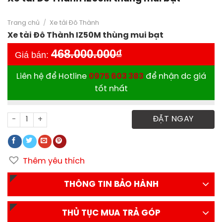
Trang chủ
/
Xe tải Đô Thành
Xe tải Đô Thành IZ50M thùng mui bạt
468.000.000
₫
Giá bán:
Liên hệ để Hotline
0975 603 383
để nhận dc giá
tốt nhất
Xe tải Đô Thành IZ50M thùng mui bạt số lượng
ĐẶT NGAY
Thêm yêu thích
THÔNG TIN BẢO HÀNH
THỦ TỤC MUA TRẢ GÓP