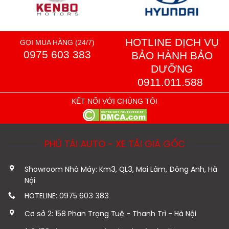
HOTLINE DỊCH VỤ
GỌI MUA HÀNG (24/7)
0975 603 383
BẢO HÀNH BẢO
DƯỠNG
0911.011.588
KẾT NỐI VỚI CHÚNG TÔI
PHÚ TÀI AUTO - XE TẢI GIÁ GỐC
Showroom Nhà Máy: Km3, QL3, Mai Lâm, Đông Anh, Hà
Nội
HOTELINE: 0975 603 383
Cơ sở 2: 158 Phan Trọng Tuệ - Thanh Trì - Hà Nội