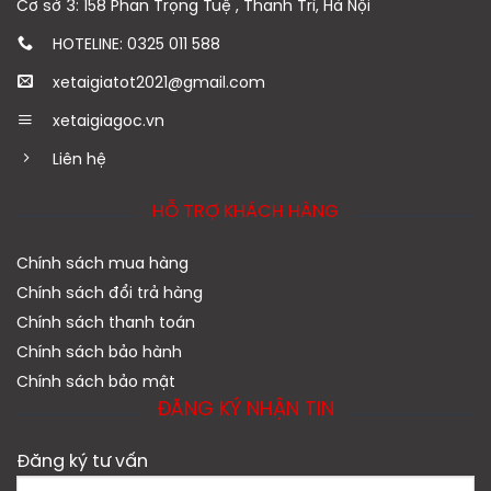
Cơ sở 3: 158 Phan Trọng Tuệ , Thanh Trì, Hà Nội
HOTELINE: 0325 011 588
xetaigiatot2021@gmail.com
xetaigiagoc.vn
Liên hệ
HỖ TRỢ KHÁCH HÀNG
Chính sách mua hàng
Chính sách đổi trả hàng
Chính sách thanh toán
Chính sách bảo hành
Chính sách bảo mật
ĐĂNG KÝ NHẬN TIN
Đăng ký tư vấn