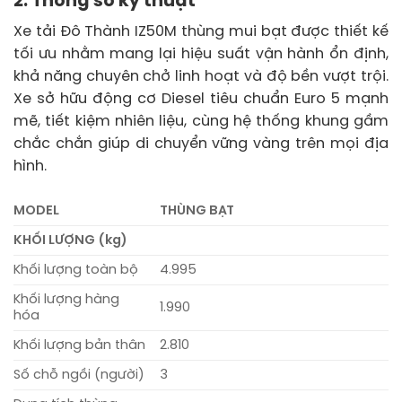
2. Thông số kỹ thuật
Xe tải Đô Thành IZ50M thùng mui bạt được thiết kế
tối ưu nhằm mang lại hiệu suất vận hành ổn định,
khả năng chuyên chở linh hoạt và độ bền vượt trội.
Xe sở hữu động cơ Diesel tiêu chuẩn Euro 5 mạnh
mẽ, tiết kiệm nhiên liệu, cùng hệ thống khung gầm
chắc chắn giúp di chuyển vững vàng trên mọi địa
hình.
MODEL
THÙNG BẠT
KHỐI LƯỢNG (kg)
Khối lượng toàn bộ
4.995
Khối lượng hàng
1.990
hóa
Khối lượng bản thân
2.810
Số chỗ ngồi (người)
3