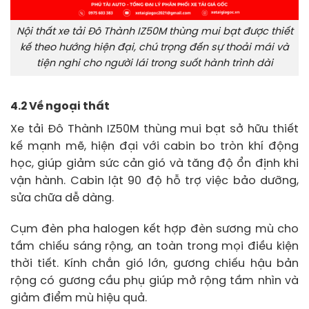
Nội thất xe tải Đô Thành IZ50M thùng mui bạt được thiết
kế theo hướng hiện đại, chú trọng đến sự thoải mái và
tiện nghi cho người lái trong suốt hành trình dài
4.2 Về ngoại thất
Xe tải Đô Thành IZ50M thùng mui bạt sở hữu thiết
kế mạnh mẽ, hiện đại với cabin bo tròn khí động
học, giúp giảm sức cản gió và tăng độ ổn định khi
vận hành. Cabin lật 90 độ hỗ trợ việc bảo dưỡng,
sửa chữa dễ dàng.
Cụm đèn pha halogen kết hợp đèn sương mù cho
tầm chiếu sáng rộng, an toàn trong mọi điều kiện
thời tiết. Kính chắn gió lớn, gương chiếu hậu bản
rộng có gương cầu phụ giúp mở rộng tầm nhìn và
giảm điểm mù hiệu quả.