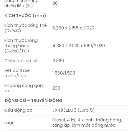
Dung tích thùng
80
nhiên liệu (lít)
KÍCH THƯỚC (mm)
Kích thước tổng thể
6.250 x 2.155 x 3.020
(DxRxC)
Kích thước lòng
thùng hàng
4.380 x 2.020 x 660/2.020
(DxRxC/TC)
Chiều dài cơ sở
3.360
Vết bánh xe
1.560/1.508
trước/sau
Khoảng sáng gầm
200
xe
ĐỘNG CƠ – TRUYỀN ĐỘNG
Kiểu động cơ
JX493ZLQ5 (Euro 5)
Diesel, 4 kỳ, 4 xilanh, thẳng hàng,
Loại
tăng áp, làm mát bằng nước