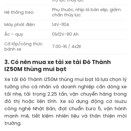
trợ lực thủy lực
Phụ thuộc, nhíp lá bán elip, giảm
Hệ thống treo
chấn thủy lực
Máy phát điện
14V-110A
Ắc – quy
01x12V-90 Ah
Cỡ lốp/công thức
7.00-16 / 4x2R
bánh xe
3. Có nên mua xe tải xe tải Đô Thành
IZ50M thùng mui bạt
Xe tải Đô Thành IZ50M thùng mui bạt là lựa chọn lý
tưởng cho cá nhân và doanh nghiệp cần dòng xe
tải nhẹ, tải trọng 2.25 tấn, vận chuyển hàng trong
đô thị hoặc liên tỉnh. Xe sử dụng động cơ Isuzu
công nghệ Nhật Bản, đạt chuẩn Euro 5, vận hành
mạnh mẽ, tiết kiệm nhiên liệu và thân thiện môi
trường.