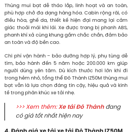
Thùng mui bạt dễ tháo lắp, linh hoạt và an toàn,
phù hợp chở đa dạng hàng hóa. Cabin rộng rãi, có
điều hòa, ghế da, thiết kế hiện đại mang lại cảm
giác thoải mái khi lái. Xe được trang bị phanh ABS,
phanh khí xả cùng khung gầm chắc chắn, đảm bảo
an toàn và độ bền cao.
Chi phí vận hành – bảo dưỡng hợp lý, phụ tùng dễ
tìm, bảo hành đến 5 năm hoặc 200.000 km giúp
người dùng yên tâm. Dù kích thước hơi lớn khi đi
trong hẻm nhỏ, tổng thể Đô Thành IZ50M thùng mui
bạt vẫn là lựa chọn đáng tin cậy, hiệu quả và kinh
tế trong phân khúc xe tải nhẹ.
>>> Xem thêm:
Xe tải Đô Thành
đang
có giá tốt nhất hiện nay
4. Đánh giá xe tải xe tải Đô Thành IZ50M