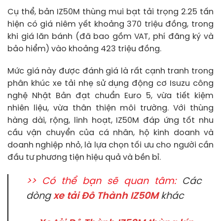
Cụ thể, bản IZ50M thùng mui bạt tải trọng 2.25 tấn
hiện có giá niêm yết khoảng 370 triệu đồng, trong
khi giá lăn bánh (đã bao gồm VAT, phí đăng ký và
bảo hiểm) vào khoảng 423 triệu đồng.
Mức giá này được đánh giá là rất cạnh tranh trong
phân khúc xe tải nhẹ sử dụng động cơ Isuzu công
nghệ Nhật Bản đạt chuẩn Euro 5, vừa tiết kiệm
nhiên liệu, vừa thân thiện môi trường. Với thùng
hàng dài, rộng, linh hoạt, IZ50M đáp ứng tốt nhu
cầu vận chuyển của cá nhân, hộ kinh doanh và
doanh nghiệp nhỏ, là lựa chọn tối ưu cho người cần
đầu tư phương tiện hiệu quả và bền bỉ.
>> Có thể bạn sẽ quan tâm:
Các
dòng
xe tải Đô Thành IZ50M
khác