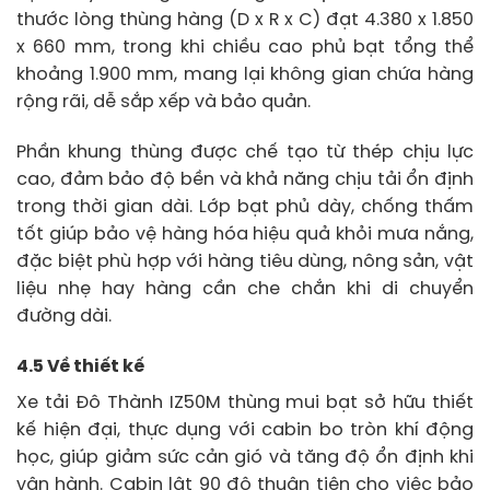
thước lòng thùng hàng (D x R x C) đạt 4.380 x 1.850
x 660 mm, trong khi chiều cao phủ bạt tổng thể
khoảng 1.900 mm, mang lại không gian chứa hàng
rộng rãi, dễ sắp xếp và bảo quản.
Phần khung thùng được chế tạo từ thép chịu lực
cao, đảm bảo độ bền và khả năng chịu tải ổn định
trong thời gian dài. Lớp bạt phủ dày, chống thấm
tốt giúp bảo vệ hàng hóa hiệu quả khỏi mưa nắng,
đặc biệt phù hợp với hàng tiêu dùng, nông sản, vật
liệu nhẹ hay hàng cần che chắn khi di chuyển
đường dài.
4.5 Về thiết kế
Xe tải Đô Thành IZ50M thùng mui bạt sở hữu thiết
kế hiện đại, thực dụng với cabin bo tròn khí động
học, giúp giảm sức cản gió và tăng độ ổn định khi
vận hành. Cabin lật 90 độ thuận tiện cho việc bảo