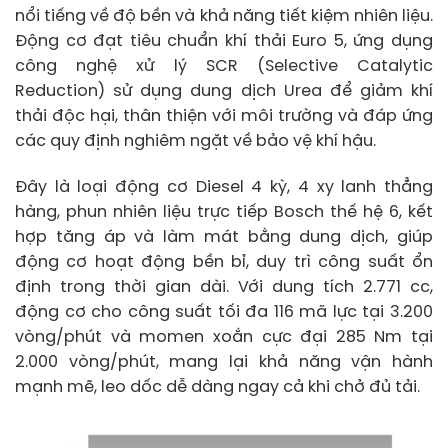
nổi tiếng về độ bền và khả năng tiết kiệm nhiên liệu.
Động cơ đạt tiêu chuẩn khí thải Euro 5, ứng dụng
công nghệ xử lý SCR (Selective Catalytic
Reduction) sử dụng dung dịch Urea để giảm khí
thải độc hại, thân thiện với môi trường và đáp ứng
các quy định nghiêm ngặt về bảo vệ khí hậu.
Đây là loại động cơ Diesel 4 kỳ, 4 xy lanh thẳng
hàng, phun nhiên liệu trực tiếp Bosch thế hệ 6, kết
hợp tăng áp và làm mát bằng dung dịch, giúp
động cơ hoạt động bền bỉ, duy trì công suất ổn
định trong thời gian dài. Với dung tích 2.771 cc,
động cơ cho công suất tối đa 116 mã lực tại 3.200
vòng/phút và momen xoắn cực đại 285 Nm tại
2.000 vòng/phút, mang lại khả năng vận hành
mạnh mẽ, leo dốc dễ dàng ngay cả khi chở đủ tải.