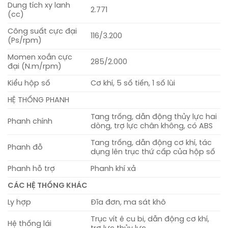
Dung tích xy lanh
2.771
(cc)
Công suất cực đại
116/3.200
(Ps/rpm)
Momen xoắn cực
285/2.000
đại (N.m/rpm)
Kiểu hộp số
Cơ khí, 5 số tiến, 1 số lùi
HỆ THỐNG PHANH
Tang trống, dẫn động thủy lực hai
Phanh chính
dòng, trợ lực chân không, có ABS
Tang trống, dẫn động cơ khí, tác
Phanh đỗ
dụng lên trục thứ cấp của hộp số
Phanh hỗ trợ
Phanh khí xả
CÁC HỆ THỐNG KHÁC
Ly hợp
Đĩa đơn, ma sát khô
Trục vít ê cu bi, dẫn động cơ khí,
Hệ thống lái