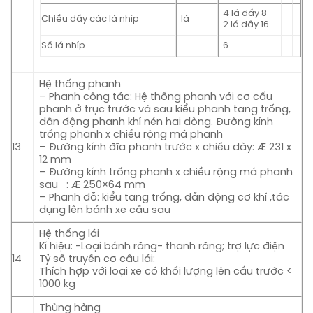
4 lá dầy 8
Chiều dầy các lá nhíp
lá
2 lá dầy 16
Số lá nhíp
6
Hệ thống phanh
– Phanh công tác: Hệ thống phanh với cơ cấu
phanh ở trục trước và sau kiểu phanh tang trống,
dẫn động phanh khí nén hai dòng. Đường kính
trống phanh x chiều rộng má phanh
13
– Đường kính đĩa phanh trước x chiều dày: Æ 231 x
12 mm
– Đường kính trống phanh x chiều rộng má phanh
sau : Æ 250×64 mm
– Phanh đỗ: kiểu tang trống, dẫn động cơ khí ,tác
dụng lên bánh xe cầu sau
Hệ thống lái
Kí hiệu: -Loại bánh răng- thanh răng; trợ lực điện
14
Tỷ số truyền cơ cấu lái:
Thích hợp với loại xe có khối lượng lên cầu trước <
1000 kg
Thùng hàng