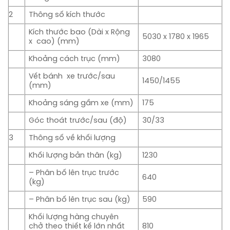
2
Thông số kích thước
Kích thước bao (Dài x Rộng
5030 x 1780 x 1965
x cao) (mm)
Khoảng cách trục (mm)
3080
Vết bánh xe trước/sau
1450/1455
(mm)
Khoảng sáng gầm xe (mm)
175
Góc thoát trước/sau (độ)
30/33
3
Thông số về khối lượng
Khối lượng bản thân (kg)
1230
– Phân bố lên trục trước
640
(kg)
– Phân bố lên trục sau (kg)
590
Khối lượng hàng chuyên
chở theo thiết kế lớn nhất
810