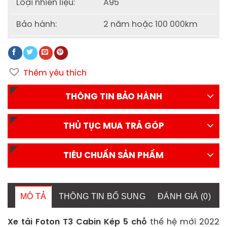
Loại nhiên liệu:
A95
Bảo hành:
2 năm hoặc 100 000km
Thêm yêu thích
THÔNG TIN BẢO HÀNH
THỦ TỤC MUA TRẢ GÓP
TIÊU CHUẨN SẢN PHẨM
MÔ TẢ
THÔNG TIN BỔ SUNG
ĐÁNH GIÁ (0)
Xe tải Foton T3 Cabin Kép 5 chỗ
thế hệ mới 2022