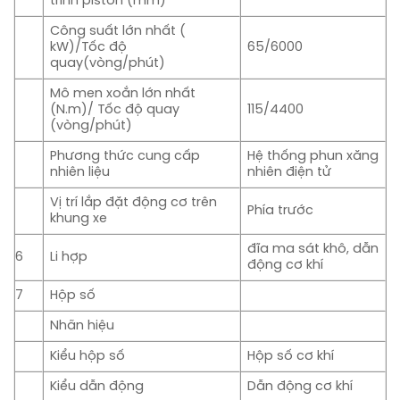
trình piston (mm)
Công suất lớn nhất (
kW)/Tốc độ
65/6000
quay(vòng/phút)
Mô men xoắn lớn nhất
(N.m)/ Tốc độ quay
115/4400
(vòng/phút)
Phương thức cung cấp
Hệ thống phun xăng
nhiên liệu
nhiên điện tử
Vị trí lắp đặt động cơ trên
Phía trước
khung xe
đĩa ma sát khô, dẫn
6
Li hợp
động cơ khí
7
Hộp số
Nhãn hiệu
Kiểu hộp số
Hộp số cơ khí
Kiểu dẫn động
Dẫn động cơ khí