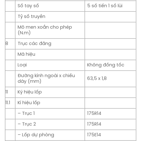
Số tay số
5 số tiến 1 số lùi
Tỷ số truyền
Mô men xoắn cho phép
(N.m)
8
Trục các đăng
Mã hiệu
Loại
Không đồng tốc
Đường kính ngoài x chiều
63,5 x 1,8
dày (mm)
11
Ký hiệu lốp
11.1
Kí hiệu lốp
– Trục 1
175R14
– Trục 2
175R14
– Lốp dự phòng
175E14