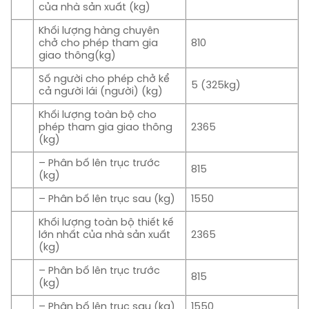
của nhà sản xuất (kg)
Khối lượng hàng chuyên
chở cho phép tham gia
810
giao thông(kg)
Số người cho phép chở kể
5 (325kg)
cả người lái (người) (kg)
Khối lượng toàn bộ cho
phép tham gia giao thông
2365
(kg)
– Phân bố lên trục trước
815
(kg)
– Phân bố lên trục sau (kg)
1550
Khối lượng toàn bộ thiết kế
lớn nhất của nhà sản xuất
2365
(kg)
– Phân bố lên trục trước
815
(kg)
– Phân bố lên trục sau (kg)
1550