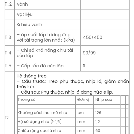
11..2
Vành
Vật liệu
Kí hiệu vành
– áp suất lốp tương ứng
11.3
450/450
với tải trọng lớn nhất (kPa)
– Chỉ số khả năng chịu tải
11.4
99/99
của lốp
11.5
– Cấp tốc độ của lốp
R
Hệ thống treo
– Cầu trước: Treo phụ thuộc, nhíp lá, giảm chấn
thủy lực.
– Cầu sau: Phụ thuộc, nhíp lá dạng nửa e líp.
Thông số
Đơn vị
Nhíp sau
Khoảng cách hai mõ nhíp
cm
126
12
Hệ số dạng nhíp (1~1,5)
mm
1,2
Chiều rộng các lá nhíp
mm
60