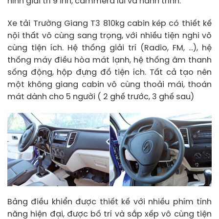
hình giải trí 9 inh, cammera lùi và hành trình.
Xe tải Trường Giang T3 810kg cabin kép có thiết kế
nội thất vô cùng sang trọng, với nhiều tiện nghi vô
cùng tiện ích. Hệ thống giải trí (Radio, FM, …), hệ
thống máy điều hòa mát lạnh, hệ thống âm thanh
sống động, hộp đựng đồ tiện ích. Tất cả tạo nên
một không giang cabin vô cùng thoải mái, thoán
mát dành cho 5 người ( 2 ghế trước, 3 ghế sau)
Bảng điều khiển được thiết kế với nhiều phím tính
năng hiện đại, được bố trí và sắp xếp vô cùng tiện