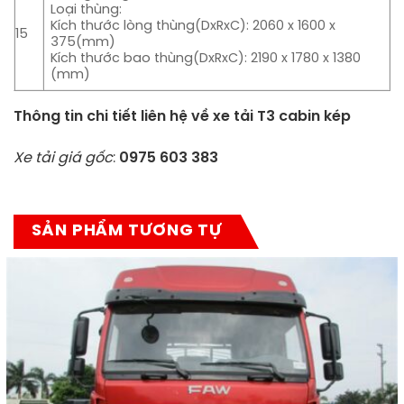
Loại thùng:
Kích thước lòng thùng(DxRxC): 2060 x 1600 x
15
375(mm)
Kích thước bao thùng(DxRxC): 2190 x 1780 x 1380
(mm)
Thông tin chi tiết liên hệ về xe tải T3 cabin kép
Xe tải giá gốc
:
0975 603 383
SẢN PHẨM TƯƠNG TỰ