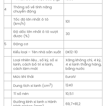
Thông số về tính năng
4
chuyển động
Tốc độ lớn nhất ô tô
101
(km/h)
Độ dốc lớn nhất ô tô vượt
30
được (%)
5
Động cơ
Kiểu loại – Tên nhà sản xuất
DK12-10
Loại nhiên liệu , số kỳ, số xi
Xăng không chì, 4 kỳ,
lanh, cách bố trí xi lanh,
4 xi lanh thẳng hàng,
cách làm mát
bằng n­ước
Mức khí thải
EuroIV
3
1240
Dung tích xi lanh (cm
)
Tỉ số nén
10,5:1
Đường kính xi lanh x Hành
69,7×81,2