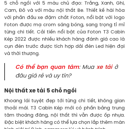
5 chỗ ngồi với 5 màu chủ đạo: Trắng, Xanh, Ghi,
Cam, Đỏ và với màu nội thất Be. Thiết kế hài hòa
với phần đầu xe đậm chất Foton, nổi bật với logo
Foton được mạ crom sáng bóng, sang trọng tỉ mỉ
từng chi tiết. Cải tiến nổi bật của Foton T3 Cabin
Kép 2022 được nhiều khách hàng đánh giá cao là
cụn đèn trước được tích hợp dải đèn Led hiện đại
và thời thượng.
Có thể bạn quan tâm
: Mua
xe tải
ở
đâu giá rẻ và uy tín?
Nội thất xe tải 5 chỗ ngồi
Khoang lái tuyệt đẹp tới từng chi tiết, không gian
thoải mái. T3 Cabin Kép mới có phần bảng trung
tâm thoáng đãng, nội thất thì vẫn được ốp nhựa.
Đặc biệt khách hàng có thể lựa chọn lắp thêm màn