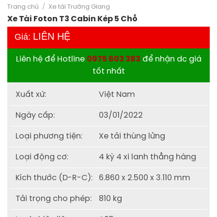
Trang chủ
/
Xe tải Trường Giang
Xe Tải Foton T3 Cabin Kép 5 Chỗ
LIÊN HỆ
Giá:
Liên hệ để Hotline
0975 603 383
để nhận dc giá
tốt nhất
Xuất xứ:
Việt Nam
Ngày cấp:
03/01/2022
Loại phương tiện:
Xe tải thùng lửng
Loại động cơ:
4 kỳ 4 xi lanh thẳng hàng
Kích thước (D-R-C):
6.860 x 2.500 x 3.110 mm
Tải trọng cho phép:
810 kg