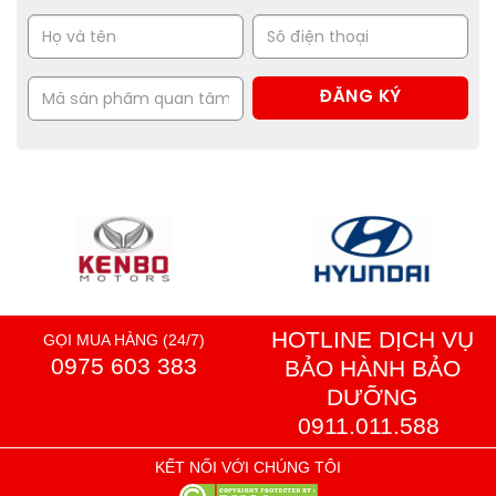
HOTLINE DỊCH VỤ
GỌI MUA HÀNG (24/7)
0975 603 383
BẢO HÀNH BẢO
DƯỠNG
0911.011.588
KẾT NỐI VỚI CHÚNG TÔI