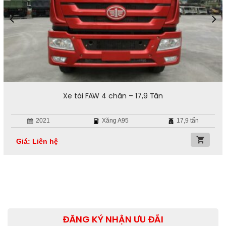
Xe tải FAW 4 chân – 17,9 Tấn
2021
Xăng A95
17,9 tấn
Giá: Liên hệ
ĐĂNG KÝ NHẬN ƯU ĐÃI