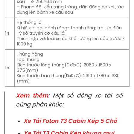
sau : Æ 250×64 mm
– Phanh đỗ: kiểu tang trống, dẫn động cơ khí ,tác
dụng lên bánh xe cầu sau
Hệ thống lái
Kí hiệu: -Loại bánh răng- thanh răng; trợ lực điện
14
Tỷ số truyền cơ cấu lái:
Thích hợp với loại xe có khối lượng lên cầu trước <
1000 kg
Thùng hàng
Loại thùng:
Kích thước lòng thùng(DxRxC): 2060 x 1600 x
15
375(mm)
Kích thước bao thùng(DxRxC): 2190 x 1780 x 1380
(mm)
Xem thêm
: Một số dòng xe tải có
cùng phân khúc:
Xe Tải Foton T3 Cabin Kép 5 Chỗ
Xe Tải T3 Cabin Kép khung mui