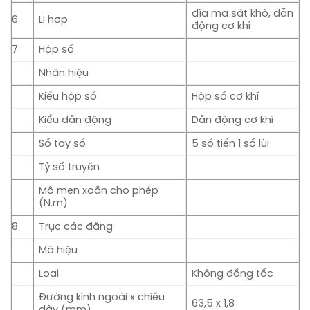
đĩa ma sát khô, dẫn
6
Li hợp
động cơ khí
7
Hộp số
Nhãn hiệu
Kiểu hộp số
Hộp số cơ khí
Kiểu dẫn động
Dẫn động cơ khí
Số tay số
5 số tiến 1 số lùi
Tỷ số truyền
Mô men xoắn cho phép
(N.m)
8
Trục các đăng
Mã hiệu
Loại
Không đồng tốc
Đường kính ngoài x chiều
63,5 x 1,8
dày (mm)