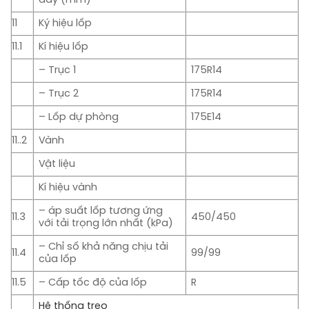
11
Ký hiệu lốp
11.1
Kí hiệu lốp
– Trục 1
175R14
– Trục 2
175R14
– Lốp dự phòng
175E14
11..2
Vành
Vật liệu
Kí hiệu vành
– áp suất lốp tương ứng
11.3
450/450
với tải trọng lớn nhất (kPa)
– Chỉ số khả năng chịu tải
11.4
99/99
của lốp
11.5
– Cấp tốc độ của lốp
R
Hệ thống treo