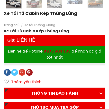
Xe Tải T3 Cabin Kép Thùng Lửng
Trang chủ
/
Xe tải Trường Giang
Xe Tải T3 Cabin Kép Thùng Lửng
LIÊN HỆ
Giá:
Liên hệ để Hotline
0975 603 383
để nhận dc giá
tốt nhất
Thêm yêu thích
THÔNG TIN BẢO HÀNH
THỦ TỤC MUA TRẢ GÓP