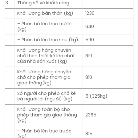
3
Thông số về khối lượng
Khối lượng bản thân (kg)
1230
– Phân bố lên trục trước
640
(kg)
– Phân bố lên trục sau (kg)
590
Khối lượng hàng chuyên
chở theo thiết kế lớn nhất
810
của nhà sản xuất (kg)
Khối lượng hàng chuyên
chở cho phép tham gia
810
giao thông(kg)
Số người cho phép chở kể
5 (325kg)
cả người lái (người) (kg)
Khối lượng toàn bộ cho
phép tham gia giao thông
2365
(kg)
– Phân bố lên trục trước
815
(kg)