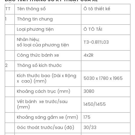
TT
Tên thông số
Ô tô thiết kế
1
Thông tin chung
Loại phương tiện
Ô TÔ TẢI
Nhãn hiệu;
T3-0.81TL03
số loại của phương tiện
Công thức bánh xe
4x2R
2
Thông số kích thước
Kích thước bao (Dài x Rộng
5030 x 1780 x 1965
x cao) (mm)
Khoảng cách trục (mm)
3080
Vết bánh xe trước/sau
1450/1455
(mm)
Khoảng sáng gầm xe (mm)
175
Góc thoát trước/sau (độ)
30/33