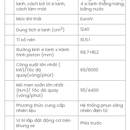
lanh, cách bố trí xi lanh,
4 xi lanh thẳng hàng,
cách làm mát
bằng n­ước
Mức khí thải
EuroIV
3
1240
Dung tích xi lanh (cm
)
Tỉ số nén
10,5:1
Đường kính xi lanh x Hành
69,7×81,2
trình piston (mm)
Công suất lớn nhất (
kW)/Tốc độ
65/6000
quay(vòng/phút)
Mô men xoắn lớn nhất
(N.m)/ Tốc độ quay
115/4400
(vòng/phút)
Phương thức cung cấp
Hệ thống phun xăng
nhiên liệu
nhiên điện tử
Vị trí lắp đặt động cơ trên
Phía trước
khung xe