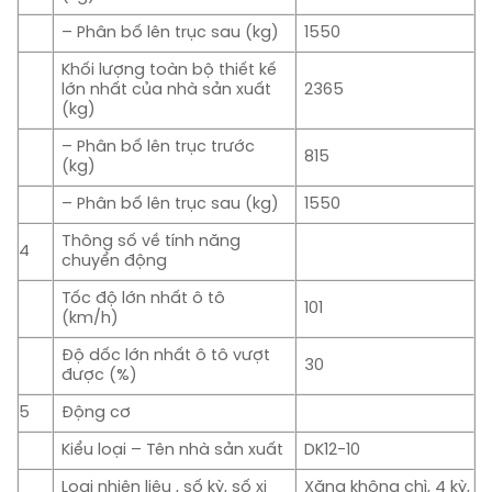
– Phân bố lên trục sau (kg)
1550
Khối lượng toàn bộ thiết kế
lớn nhất của nhà sản xuất
2365
(kg)
– Phân bố lên trục trước
815
(kg)
– Phân bố lên trục sau (kg)
1550
Thông số về tính năng
4
chuyển động
Tốc độ lớn nhất ô tô
101
(km/h)
Độ dốc lớn nhất ô tô vượt
30
được (%)
5
Động cơ
Kiểu loại – Tên nhà sản xuất
DK12-10
Loại nhiên liệu , số kỳ, số xi
Xăng không chì, 4 kỳ,