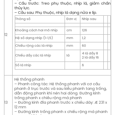
– Cầu trước: Treo phụ thuộc, nhíp lá, giảm chấn
thủy lực.
– Cầu sau: Phụ thuộc, nhíp lá dạng nửa e líp.
Thông số
Đơn vị
Nhíp sau
Khoảng cách hai mõ nhíp
cm
126
12
Hệ số dạng nhíp (1~1,5)
mm
1,2
Chiều rộng các lá nhíp
mm
60
4 lá dầy 8
Chiều dầy các lá nhíp
lá
2 lá dầy 16
Số lá nhíp
6
Hệ thống phanh
– Phanh công tác: Hệ thống phanh với cơ cấu
phanh ở trục trước và sau kiểu phanh tang trống,
dẫn động phanh khí nén hai dòng. Đường kính
trống phanh x chiều rộng má phanh
13
– Đường kính đĩa phanh trước x chiều dày: Æ 231 x
12 mm
– Đường kính trống phanh x chiều rộng má phanh