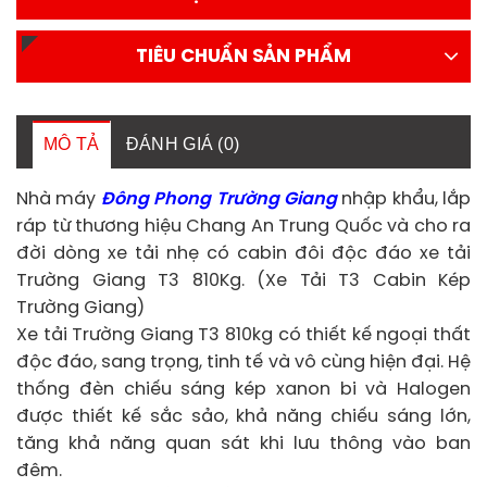
TIÊU CHUẨN SẢN PHẨM
MÔ TẢ
ĐÁNH GIÁ (0)
Nhà máy
Đông Phong Trường Giang
nhập khẩu, lắp
ráp từ thương hiệu Chang An Trung Quốc và cho ra
đời dòng xe tải nhẹ có cabin đôi độc đáo xe tải
Trường Giang T3 810Kg. (Xe Tải T3 Cabin Kép
Trường Giang)
Xe tải Trường Giang T3 810kg có thiết kế ngoại thất
độc đáo, sang trọng, tinh tế và vô cùng hiện đại. Hệ
thống đèn chiếu sáng kép xanon bi và Halogen
được thiết kế sắc sảo, khả năng chiếu sáng lớn,
tăng khả năng quan sát khi lưu thông vào ban
đêm.