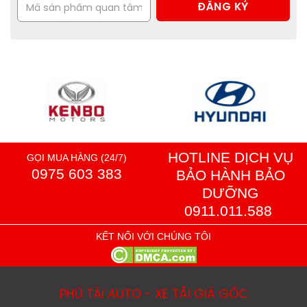
HOTLINE DỊCH VỤ
GỌI MUA HÀNG (24/7)
0975 603 383
BẢO HÀNH BẢO
DƯỠNG
0911.011.588
KẾT NỐI VỚI CHÚNG TÔI
PHÚ TÀI AUTO - XE TẢI GIÁ GỐC