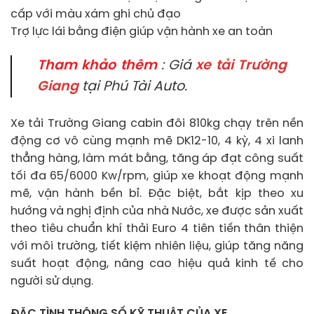
cấp với màu xám ghi chủ đạo
Trợ lực lái bằng điện giúp vận hành xe an toàn
Tham khảo thêm
: Giá
xe tải Trường
Giang
tại Phú Tài Auto.
Xe tải Trường Giang cabin đôi 810kg chạy trên nền
động cơ vô cùng mạnh mẽ DK12-10, 4 kỳ, 4 xi lanh
thẳng hàng, làm mát bằng, tăng áp đạt công suất
tối đa 65/6000 Kw/rpm, giúp xe khoạt động mạnh
mẽ, vận hành bền bỉ. Đặc biệt, bắt kịp theo xu
hướng và nghị định của nhà Nước, xe được sản xuất
theo tiêu chuẩn khí thải Euro 4 tiên tiến thân thiện
với môi trường, tiết kiệm nhiên liệu, giúp tăng năng
suất hoạt động, nâng cao hiệu quả kinh tế cho
người sử dụng.
ĐẶC TÌNH THÔNG SỐ KỸ THUẬT CỦA XE