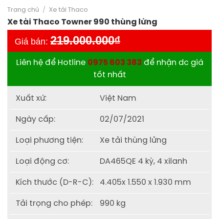
Trang chủ
/
Xe tải Thaco
Xe tải Thaco Towner 990 thùng lửng
219.000.000
₫
Giá bán:
Liên hệ để Hotline
0975 603 383
để nhận dc giá
tốt nhất
Xuất xứ:
Việt Nam
Ngày cấp:
02/07/2021
Loại phương tiện:
Xe tải thùng lửng
Loại động cơ:
DA465QE 4 kỳ, 4 xilanh
Kích thước (D-R-C):
4.405x 1.550 x 1.930 mm
Tải trọng cho phép:
990 kg