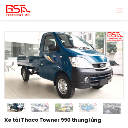
Chuyển
đến
nội
dung
Xe tải Thaco Towner 990 thùng lửng