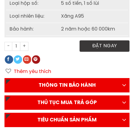
Loại hộp số:
5 số tiến, 1 số lùi
Loại nhiên liệu:
Xăng A95
Bảo hành:
2 năm hoặc 60 000km
Xe tải Thaco Towner 990 thùng lửng số lượng
ĐẶT NGAY
Thêm yêu thích
THÔNG TIN BẢO HÀNH
THỦ TỤC MUA TRẢ GÓP
TIÊU CHUẨN SẢN PHẨM