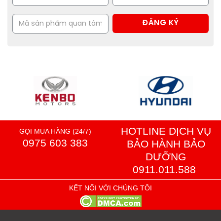
HOTLINE DỊCH VỤ
GỌI MUA HÀNG (24/7)
0975 603 383
BẢO HÀNH BẢO
DƯỠNG
0911.011.588
KẾT NỐI VỚI CHÚNG TÔI