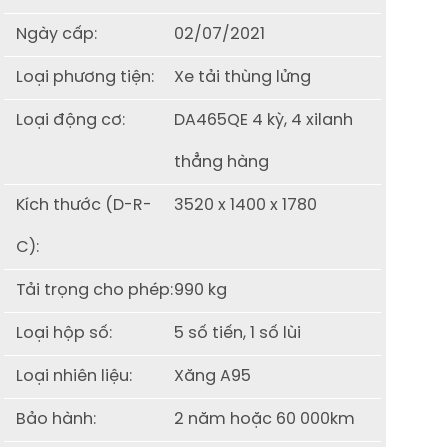
Ngày cấp:
02/07/2021
Loại phương tiện:
Xe tải thùng lửng
Loại động cơ:
DA465QE 4 kỳ, 4 xilanh
thẳng hàng
Kích thước (D-R-
3520 x 1400 x 1780
C):
Tải trọng cho phép:
990 kg
Loại hộp số:
5 số tiến, 1 số lùi
Loại nhiên liệu:
Xăng A95
Bảo hành:
2 năm hoặc 60 000km