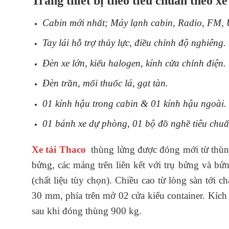
Trang thiết bị theo tiêu chuẩn theo 
Cabin mới nhất; Máy lạnh cabin, Radio, FM,
Tay lái hỗ trợ thủy lực, điều chỉnh độ nghiêng.
Đèn xe lớn, kiểu halogen, kính cửa chỉnh điện.
Đèn trần, mối thuốc lá, gạt tàn.
01 kính hậu trong cabin & 01 kính hậu ngoài.
01 bánh xe dự phòng, 01 bộ đồ nghề tiêu chu
Xe tải Thaco
thùng lửng được đóng mới từ thùn
bửng, các mảng trên liên kết với trụ bửng và bử
(chất liệu tùy chọn). Chiều cao từ lòng sàn tới
30 mm, phía trên mở 02 cửa kiểu container. Kíc
sau khi đóng thùng 900 kg.