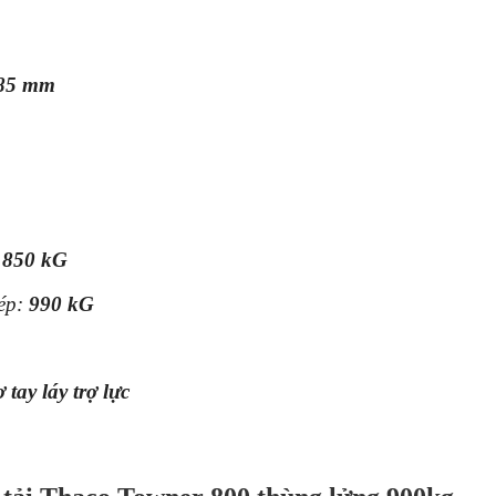
285 mm
1850
kG
hép:
990 kG
tay láy trợ lực