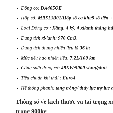
Động cơ:
DA465QE
Hộp số:
MR513B01/Hộp số cơ khí/5 số tiến + 
Loại Động cơ :
Xăng, 4 kỳ, 4 xilanh thẳng h
Dung tích xi-lanh:
970 Cm3.
Dung tích thùng nhiên liệu là
36 lít
Mức tiêu hao nhiên liệu:
7.2L/100 km
Công suất động cơ:
48KW/5000 vòng/phút
Tiêu chuẩn khí thải :
Euro4
Hệ thống phanh:
tang trống/ thủy lực trợ lực
Thông số về kích thước và tải trọng x
trọng 900kg