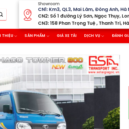
Showroom
CN1: Km3, QL3, Mai Lâm, Đông Anh, Hà 
CN2: Số 1 đường Lý Sơn, Ngọc Thụy, Lon
CN3: 158 Phan Trọng Tuệ , Thanh Trì, Hà
I THIỆU
SẢN PHẨM
GIÁ XE TẢI
DỊCH VỤ
ĐÁNH GI