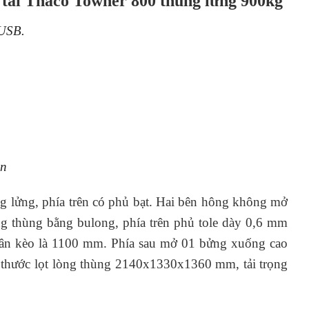
xe tải Thaco Towner 800 thùng lửng 900kg
 USB.
ẩn
g lửng, phía trên có phủ bạt. Hai bên hông không mở
ng thùng bằng bulong, phía trên phủ tole dày 0,6 mm
 chân kèo là 1100 mm. Phía sau mở 01 bửng xuống cao
h thước lọt lòng thùng 2140x1330x1360 mm, tải trọng