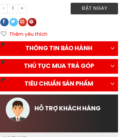
Xe tải Thaco Towner 800 thùng lửng tải trọng 990kg số lượ
ĐẶT NGAY
Thêm yêu thích
THÔNG TIN BẢO HÀNH
THỦ TỤC MUA TRẢ GÓP
TIÊU CHUẨN SẢN PHẨM
HỖ TRỢ KHÁCH HÀNG