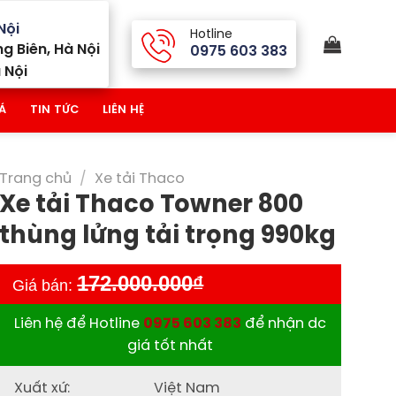
Nội
Hotline
g Biên, Hà Nội
0975 603 383
 Nội
Á
TIN TỨC
LIÊN HỆ
Trang chủ
/
Xe tải Thaco
Xe tải Thaco Towner 800
thùng lửng tải trọng 990kg
172.000.000
₫
Giá bán:
Liên hệ để Hotline
0975 603 383
để nhận dc
giá tốt nhất
Xuất xứ:
Việt Nam