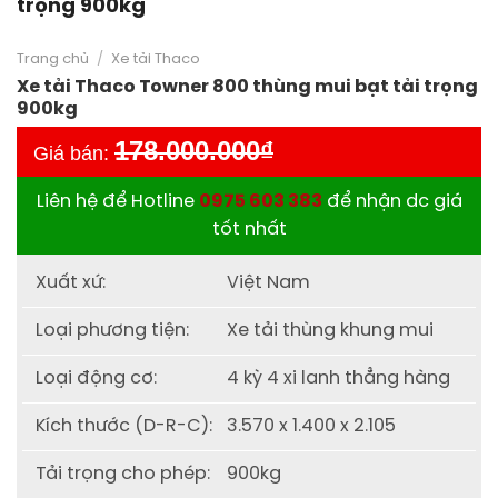
trọng 900kg
Trang chủ
/
Xe tải Thaco
Xe tải Thaco Towner 800 thùng mui bạt tải trọng
900kg
178.000.000
₫
Giá bán:
Liên hệ để Hotline
0975 603 383
để nhận dc giá
tốt nhất
Xuất xứ:
Việt Nam
Loại phương tiện:
Xe tải thùng khung mui
Loại động cơ:
4 kỳ 4 xi lanh thẳng hàng
Kích thước (D-R-C):
3.570 x 1.400 x 2.105
Tải trọng cho phép:
900kg