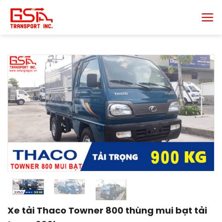
Chuyển
đến
nội
dung
Xe tải Thaco Towner 800 thùng mui bạt tải