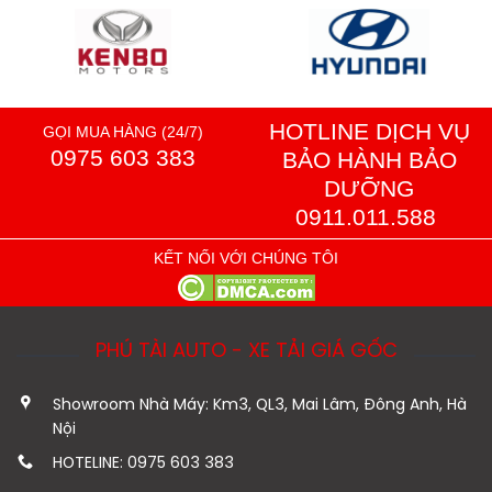
HOTLINE DỊCH VỤ
GỌI MUA HÀNG (24/7)
0975 603 383
BẢO HÀNH BẢO
DƯỠNG
0911.011.588
KẾT NỐI VỚI CHÚNG TÔI
PHÚ TÀI AUTO - XE TẢI GIÁ GỐC
Showroom Nhà Máy: Km3, QL3, Mai Lâm, Đông Anh, Hà
Nội
HOTELINE: 0975 603 383