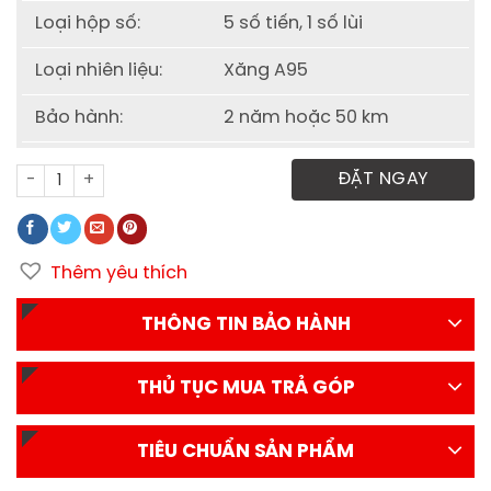
Loại hộp số:
5 số tiến, 1 số lùi
Loại nhiên liệu:
Xăng A95
Bảo hành:
2 năm hoặc 50 km
Xe tải Thaco Towner 800 thùng mui bạt tải trọng 900kg s
ĐẶT NGAY
Thêm yêu thích
THÔNG TIN BẢO HÀNH
THỦ TỤC MUA TRẢ GÓP
TIÊU CHUẨN SẢN PHẨM