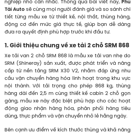
nghiệp nhỏ cân nhắc. Thông qua bài viết này,
Phú
Tài Auto
sẽ cùng mọi người đánh giá và so sánh chi
tiết từng mẫu xe từ thiết kế, nội thất, thùng hàng,
động cơ đến mức giá thực tế, giúp bạn dễ dàng
đưa ra quyết định phù hợp trước khi đầu tư.
1. Giới thiệu chung về xe tải 2 chỗ SRM 868
Xe tải van 2 chỗ SRM 868 là mẫu xe tải van nhẹ do
SRM (Shineray) sản xuất, được phát triển và nâng
cấp từ nền tảng SRM X30 V2, nhằm đáp ứng nhu
cầu vận chuyển hàng hóa linh hoạt trong khu vực
nội thành. Với tải trọng cho phép 868 kg, thùng
hàng dài đến 2,5 m cùng thiết kế cabin 2 chỗ gọn
gàng, mẫu xe này đặc biệt phù hợp cho các hoạt
động giao nhận hàng hóa, phân phối hàng tiêu
dùng, thực phẩm và vận chuyển nhỏ lẻ hằng ngày.
Bên cạnh ưu điểm về kích thước thùng và khả năng