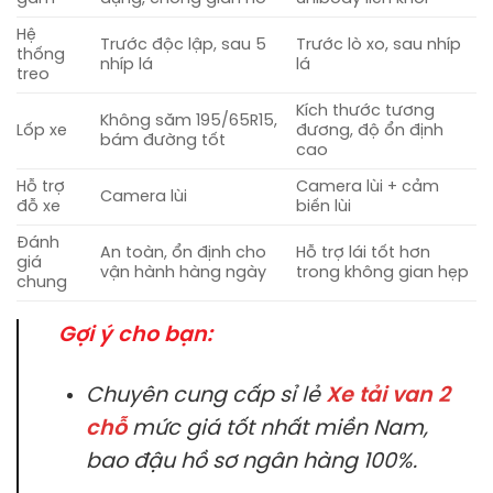
Hệ
Trước độc lập, sau 5
Trước lò xo, sau nhíp
thống
nhíp lá
lá
treo
Kích thước tương
Không săm 195/65R15,
Lốp xe
đương, độ ổn định
bám đường tốt
cao
Hỗ trợ
Camera lùi + cảm
Camera lùi
đỗ xe
biến lùi
Đánh
An toàn, ổn định cho
Hỗ trợ lái tốt hơn
giá
vận hành hàng ngày
trong không gian hẹp
chung
Gợi ý cho bạn:
Chuyên cung cấp sỉ lẻ
Xe tải van 2
chỗ
mức giá tốt nhất miền Nam,
bao đậu hồ sơ ngân hàng 100%.