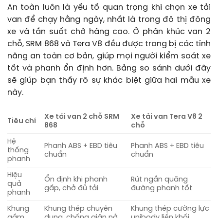
An toàn luôn là yếu tố quan trọng khi chọn xe tải
van để chạy hằng ngày, nhất là trong đô thị đông
xe và tần suất chở hàng cao. Ở phân khúc van 2
chỗ, SRM 868 và Tera V8 đều được trang bị các tính
năng an toàn cơ bản, giúp mọi người kiểm soát xe
tốt và phanh ổn định hơn. Bảng so sánh dưới đây
sẽ giúp bạn thấy rõ sự khác biệt giữa hai mẫu xe
này.
Xe tải van 2 chỗ SRM
Xe tải van Tera V8 2
Tiêu chí
868
chỗ
Hệ
Phanh ABS + EBD tiêu
Phanh ABS + EBD tiêu
thống
chuẩn
chuẩn
phanh
Hiệu
Ổn định khi phanh
Rút ngắn quãng
quả
gấp, chở đủ tải
đường phanh tốt
phanh
Khung
Khung thép chuyên
Khung thép cường lực
gầm
dụng, chống giãn nở
unibody liền khối