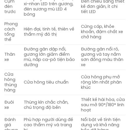
Cụm
Đèn chiếu sáng thiết
xi-nhan LED trên gương,
đèn
kế đơn giản, ít chi
đèn sương mù LED 4
trước
tiết LED
bóng
Phong
Cứng cáp, khỏe
cách
Hiện đại, tinh tế, thiên về
khoắn, đậm chất xe
tổng
thẩm mỹ đô thị
chở hàng
thể
Đường gân dập nổi,
Đường gân nổi rõ,
Thân
gương lớn giảm điểm
gương và tay nắm
xe
mù, nắp ca-pô tiện bảo
sơn đồng màu thân
dưỡng
xe
Cửa
Cửa hông phụ mở
hông
Cửa hông tiêu chuẩn
rộng lớn nhất phân
thùng
khúc
hàng
Thiết kế hài hòa, cửa
Đuôi
Thùng kín chắc chắn,
sau mở 90°/180° linh
xe
chú trọng độ bền
hoạt
Đánh
Phù hợp người dùng đề
Nổi bật về tính tiện
giá
cao thẩm mỹ và trang
dụng và khả năng