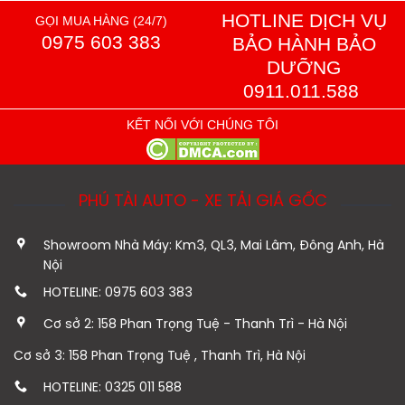
HOTLINE DỊCH VỤ
GỌI MUA HÀNG (24/7)
0975 603 383
BẢO HÀNH BẢO
DƯỠNG
0911.011.588
KẾT NỐI VỚI CHÚNG TÔI
PHÚ TÀI AUTO - XE TẢI GIÁ GỐC
Showroom Nhà Máy: Km3, QL3, Mai Lâm, Đông Anh, Hà
Nội
HOTELINE: 0975 603 383
Cơ sở 2: 158 Phan Trọng Tuệ - Thanh Trì - Hà Nội
Cơ sở 3: 158 Phan Trọng Tuệ , Thanh Trì, Hà Nội
HOTELINE: 0325 011 588