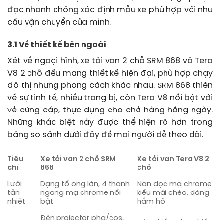
đọc nhanh chóng xác định mẫu xe phù hợp với nhu
cầu vận chuyển của mình.
3.1 Về thiết kế bên ngoài
Xét về ngoại hình, xe tải van 2 chỗ SRM 868 và Tera
V8 2 chỗ đều mang thiết kế hiện đại, phù hợp chạy
đô thị nhưng phong cách khác nhau. SRM 868 thiên
về sự tinh tế, nhiều trang bị, còn Tera V8 nổi bật với
vẻ cứng cáp, thực dụng cho chở hàng hằng ngày.
Những khác biệt này được thể hiện rõ hơn trong
bảng so sánh dưới đây để mọi người dễ theo dõi.
Tiêu
Xe tải van 2 chỗ SRM
Xe tải van Tera V8 2
chí
868
chỗ
Lưới
Dạng tổ ong lớn, 4 thanh
Nan dọc mạ chrome
tản
ngang mạ chrome nổi
kiểu mái chéo, dáng
nhiệt
bật
hầm hố
Đèn projector pha/cos,