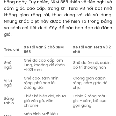
hằng ngày. Tuy nhiên, SRM 868 thiên về tiện nghi và
cảm giác cao cấp, trong khi Tera V8 nổi bật nhờ
không gian rộng rãi, thực dụng và dễ sử dụng.
Những khác biệt này được thể hiện rõ trong bảng
so sánh chi tiết dưới đây để các bạn đọc dễ đánh
giá.
Xe tải van 2 chỗ SRM
Xe tải van Tera V8 2
Tiêu chí
868
chỗ
Ghế da cao cấp, ôm
Ghế
Ghế da êm ái, cabin
lưng, khoảng để chân
ngồi
bố trí thoáng hơn
~1.021 mm
Ghế cao, tầm nhìn
Không gian cabin
Vị trí
rộng, phù hợp lái
rộng, cảm giác dễ
ngồi
đường dài
chịu
Thiết kế hiện đại, nhựa
Tablo 2 tông màu
Bảng
giả vân gỗ, viền
ghi – xám, bố cục
tablo
chrome
gọn gàng
Màn hình MP5 kiểu