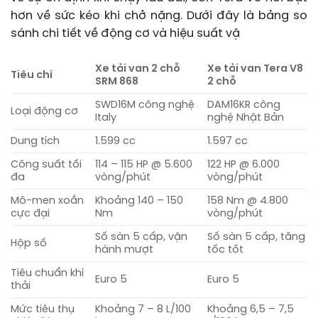
hơn về sức kéo khi chở nặng. Dưới đây là bảng so
sánh chi tiết về động cơ và hiệu suất vậ
Xe tải van 2 chỗ
Xe tải van Tera V8
Tiêu chí
SRM 868
2 chỗ
SWD16M công nghệ
DAM16KR công
Loại động cơ
Italy
nghệ Nhật Bản
Dung tích
1.599 cc
1.597 cc
Công suất tối
114 – 115 HP @ 5.600
122 HP @ 6.000
đa
vòng/phút
vòng/phút
Mô-men xoắn
Khoảng 140 – 150
158 Nm @ 4.800
cực đại
Nm
vòng/phút
Số sàn 5 cấp, vận
Số sàn 5 cấp, tăng
Hộp số
hành mượt
tốc tốt
Tiêu chuẩn khí
Euro 5
Euro 5
thải
Mức tiêu thụ
Khoảng 7 – 8 L/100
Khoảng 6,5 – 7,5