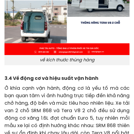
về kích thước thùng hàng
3.4 Về động cơ và hiệu suất vận hành
Ở khía cạnh vận hành, động cơ là yếu tố mà các
bạn quan tâm vì ảnh hưởng trực tiếp đến khả năng
chở hàng, độ bền và mức tiêu hao nhiên liệu. Xe tải
van 2 chỗ SRM 868 và Tera V8 2 chỗ đều sử dụng
động cơ xăng 1.6L đạt chuẩn Euro 5, tuy nhiên mỗi
mẫu xe lại có định hướng khác nhau: SRM 868 thiên
về sự ổn định khi chạy lâu dài, còn Tera V8 nổi bật