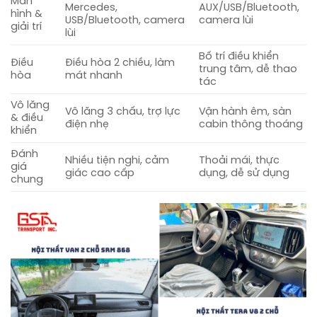
Màn
Mercedes,
AUX/USB/Bluetooth,
hình &
USB/Bluetooth, camera
camera lùi
giải trí
lùi
Bố trí điều khiển
Điều
Điều hòa 2 chiều, làm
trung tâm, dễ thao
hòa
mát nhanh
tác
Vô lăng
Vô lăng 3 chấu, trợ lực
Vận hành êm, sàn
& điều
điện nhẹ
cabin thông thoáng
khiển
Đánh
Nhiều tiện nghi, cảm
Thoải mái, thực
giá
giác cao cấp
dụng, dễ sử dụng
chung