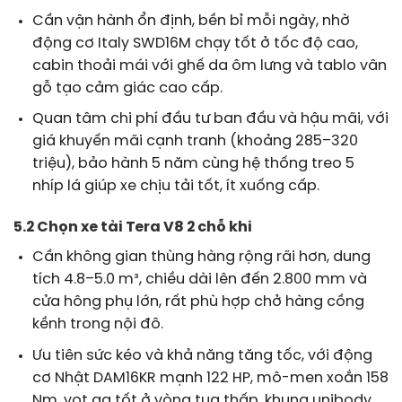
Cần vận hành ổn định, bền bỉ mỗi ngày, nhờ
động cơ Italy SWD16M chạy tốt ở tốc độ cao,
cabin thoải mái với ghế da ôm lưng và tablo vân
gỗ tạo cảm giác cao cấp.
Quan tâm chi phí đầu tư ban đầu và hậu mãi, với
giá khuyến mãi cạnh tranh (khoảng 285–320
triệu), bảo hành 5 năm cùng hệ thống treo 5
nhíp lá giúp xe chịu tải tốt, ít xuống cấp.
5.2 Chọn xe tải Tera V8 2 chỗ khi
Cần không gian thùng hàng rộng rãi hơn, dung
tích 4.8–5.0 m³, chiều dài lên đến 2.800 mm và
cửa hông phụ lớn, rất phù hợp chở hàng cồng
kềnh trong nội đô.
Ưu tiên sức kéo và khả năng tăng tốc, với động
cơ Nhật DAM16KR mạnh 122 HP, mô-men xoắn 158
Nm, vọt ga tốt ở vòng tua thấp, khung unibody