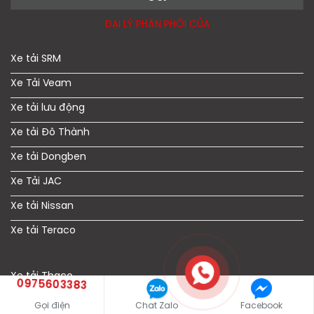
ĐẠI LÝ PHÂN PHỐI CỦA
Xe tải SRM
Xe Tải Veam
Xe tải lưu động
Xe tải Đô Thành
Xe tải Dongben
Xe Tải JAC
Xe tải Nissan
Xe tải Teraco
Xe tải Thaco
0975603383
Xe tải Chiến Thắng
Gọi điện
Chat Zalo
Facebook