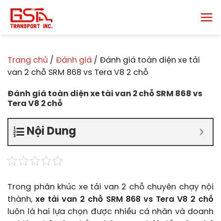
Chuyển
đến
nội
dung
Trang chủ
/
Đánh giá
/
Đánh giá toàn diện xe tải
van 2 chỗ SRM 868 vs Tera V8 2 chỗ
Đánh giá toàn diện xe tải van 2 chỗ SRM 868 vs
Tera V8 2 chỗ
Nội Dung
Trong phân khúc xe tải van 2 chỗ chuyên chạy nội
thành,
xe tải van 2 chỗ SRM 868 vs Tera V8 2 chỗ
luôn là hai lựa chọn được nhiều cá nhân và doanh