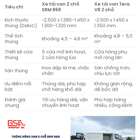
Xe tải van 2 chỗ
Xe tải van Tera
Tiêu chí
SRM 868
V8 2 chỗ
Kích thước
~2.500 x 1.390–1.450 x
~2.500 x 1.450 x
thùng (DxRxC)
1.300–1.320 mm
1.350 mm
Thể tích
Khoảng 4,8 – 5,0
Khoảng 4,5 – 4,6 m³
thùng
m³
Thiết kế cửa
5 cửa mở linh hoạt,
Cửa hông phụ
thùng
2 cửa hông lùa
mở rộng lớn
Inox dập lá me, chắc
Sàn chống trơn,
Sàn thùng
chắn
chịu lực tốt
Ưu điểm nổi
Thùng dài, phù hợp
Không gian rộng,
bật
chở hàng khổ dài
dễ bốc dỡ
Đánh giá
Tối ưu hàng dài, vận
Phù hợp hàng
chung
chuyển linh hoạt
nhiều, cồng kềnh