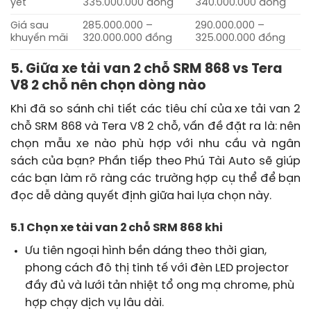
yết
335.000.000 đồng
340.000.000 đồng
Giá sau
285.000.000 –
290.000.000 –
khuyến mãi
320.000.000 đồng
325.000.000 đồng
5. Giữa xe tải van 2 chỗ SRM 868 vs Tera
V8 2 chỗ nên chọn dòng nào
Khi đã so sánh chi tiết các tiêu chí của xe tải van 2
chỗ SRM 868 và Tera V8 2 chỗ, vấn đề đặt ra là: nên
chọn mẫu xe nào phù hợp với nhu cầu và ngân
sách của bạn? Phần tiếp theo Phú Tài Auto sẽ giúp
các bạn làm rõ ràng các trường hợp cụ thể để bạn
đọc dễ dàng quyết định giữa hai lựa chọn này.
5.1 Chọn xe tải van 2 chỗ SRM 868 khi
Ưu tiên ngoại hình bền dáng theo thời gian,
phong cách đô thị tinh tế với đèn LED projector
đầy đủ và lưới tản nhiệt tổ ong mạ chrome, phù
hợp chạy dịch vụ lâu dài.