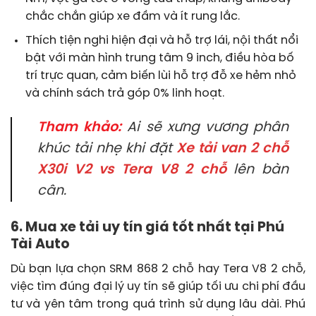
chắc chắn giúp xe đầm và ít rung lắc.
Thích tiện nghi hiện đại và hỗ trợ lái, nội thất nổi
bật với màn hình trung tâm 9 inch, điều hòa bố
trí trực quan, cảm biến lùi hỗ trợ đỗ xe hẻm nhỏ
và chính sách trả góp 0% linh hoạt.
Tham khảo:
Ai sẽ xưng vương phân
khúc tải nhẹ khi đặt
Xe tải van 2 chỗ
X30i V2 vs Tera V8 2 chỗ
lên bàn
cân.
6. Mua xe tải uy tín giá tốt nhất tại Phú
Tài Auto
Dù bạn lựa chọn SRM 868 2 chỗ hay Tera V8 2 chỗ,
việc tìm đúng đại lý uy tín sẽ giúp tối ưu chi phí đầu
tư và yên tâm trong quá trình sử dụng lâu dài. Phú