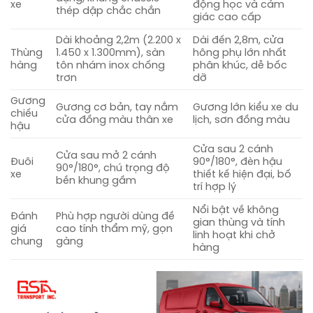
xe
động học và cảm
thép dập chắc chắn
giác cao cấp
Dài khoảng 2,2m (2.200 x
Dài đến 2,8m, cửa
Thùng
1.450 x 1.300mm), sàn
hông phụ lớn nhất
hàng
tôn nhám inox chống
phân khúc, dễ bốc
trơn
dỡ
Gương
Gương cơ bản, tay nắm
Gương lớn kiểu xe du
chiếu
cửa đồng màu thân xe
lịch, sơn đồng màu
hậu
Cửa sau 2 cánh
Cửa sau mở 2 cánh
Đuôi
90°/180°, đèn hậu
90°/180°, chú trọng độ
xe
thiết kế hiện đại, bố
bền khung gầm
trí hợp lý
Nổi bật về không
Đánh
Phù hợp người dùng đề
gian thùng và tính
giá
cao tính thẩm mỹ, gọn
linh hoạt khi chở
chung
gàng
hàng