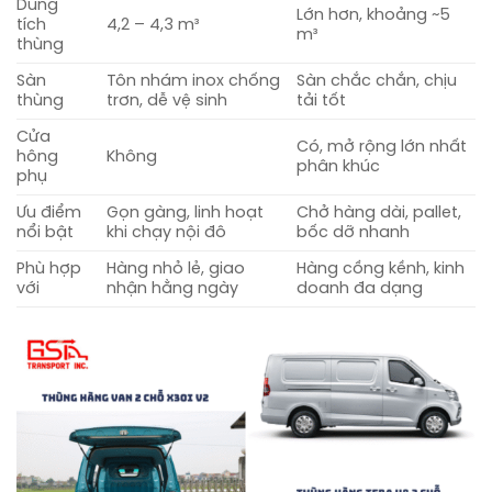
Dung
Lớn hơn, khoảng ~5
tích
4,2 – 4,3 m³
m³
thùng
Sàn
Tôn nhám inox chống
Sàn chắc chắn, chịu
thùng
trơn, dễ vệ sinh
tải tốt
Cửa
Có, mở rộng lớn nhất
hông
Không
phân khúc
phụ
Ưu điểm
Gọn gàng, linh hoạt
Chở hàng dài, pallet,
nổi bật
khi chạy nội đô
bốc dỡ nhanh
Phù hợp
Hàng nhỏ lẻ, giao
Hàng cồng kềnh, kinh
với
nhận hằng ngày
doanh đa dạng