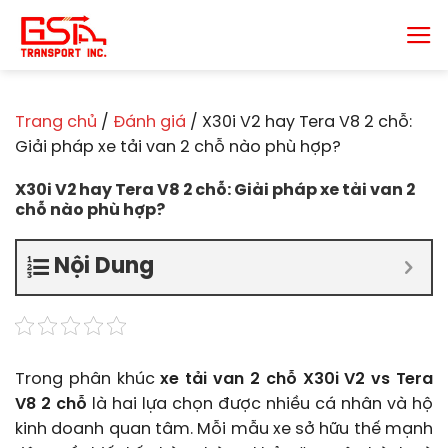
Chuyển
đến
nội
dung
Trang chủ
/
Đánh giá
/
X30i V2 hay Tera V8 2 chỗ:
Giải pháp xe tải van 2 chỗ nào phù hợp?
X30i V2 hay Tera V8 2 chỗ: Giải pháp xe tải van 2
chỗ nào phù hợp?
Nội Dung
Trong phân khúc
xe tải van 2 chỗ X30i V2 vs Tera
V8 2 chỗ
là hai lựa chọn được nhiều cá nhân và hộ
kinh doanh quan tâm. Mỗi mẫu xe sở hữu thế mạnh