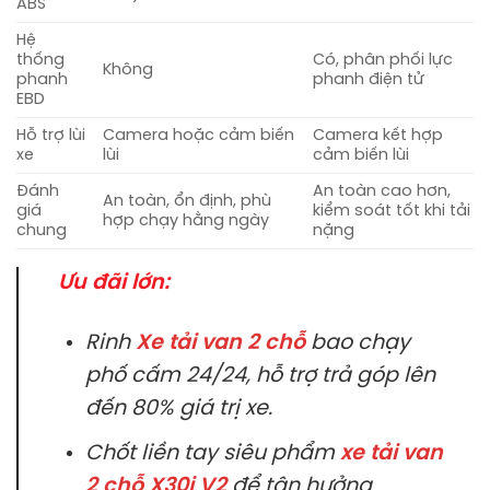
ABS
Hệ
thống
Có, phân phối lực
Không
phanh
phanh điện tử
EBD
Hỗ trợ lùi
Camera hoặc cảm biến
Camera kết hợp
xe
lùi
cảm biến lùi
Đánh
An toàn cao hơn,
An toàn, ổn định, phù
giá
kiểm soát tốt khi tải
hợp chạy hằng ngày
chung
nặng
Ưu đãi lớn:
Rinh
Xe tải van 2 chỗ
bao chạy
phố cấm 24/24, hỗ trợ trả góp lên
đến 80% giá trị xe.
Chốt liền tay siêu phẩm
xe tải van
2 chỗ X30i V2
để tận hưởng