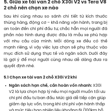
5. Giữa xe tải van 2 chỗ X30i V2 vs Tera V8
2 chỗ nên chọn xe nào
Sau khi cùng nhau so sánh chi tiết từ kích thước
thùng hàng, động cơ – khả năng vận hành, trang bị
an toàn đến chi phí đầu tư, chắc hẳn mọi người đã
phần nào hình dung được đâu là mẫu xe phù hợp
với nhu cầu của mình. Mỗi dòng xe đều có thế
mạnh riêng, vì vậy việc lựa chọn sẽ phụ thuộc vào
mục đích sử dụng thực tế và ngân sách. Dưới đây
là gợi ý để mọi người cùng nhau dễ dàng đưa ra
quyết định nhé.
5.1 Chọn xe tải van 2 chỗ X30i V2 khi
Ngân sách hạn chế, cần hoàn vốn nhanh:
X30i
V2 là lựa chọn hợp lý nếu mọi người muốn tối ưu
chi phí đầu tư ban đầu. Mức giá dễ tiếp cận giúp
giảm áp lực vốn, trong khi chi phí vận hành thấp
và mức tiêu hao nhiên liệu khoảng 6L/100km hỗ