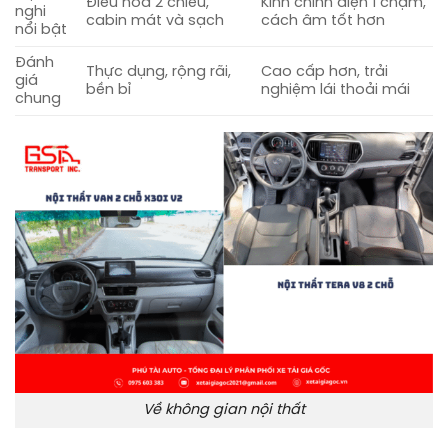
Điều hòa 2 chiều,
Kính chỉnh điện 1 chạm,
nghi
cabin mát và sạch
cách âm tốt hơn
nổi bật
Đánh
Thực dụng, rộng rãi,
Cao cấp hơn, trải
giá
bền bỉ
nghiệm lái thoải mái
chung
Về không gian nội thất