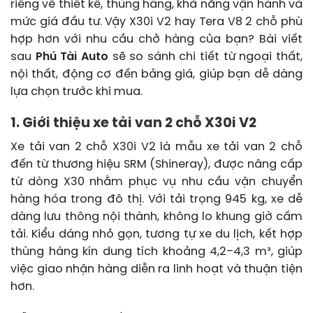
riêng về thiết kế, thùng hàng, khả năng vận hành và
mức giá đầu tư. Vậy X30i V2 hay Tera V8 2 chỗ phù
hợp hơn với nhu cầu chở hàng của bạn? Bài viết
sau
Phú Tài Auto
sẽ so sánh chi tiết từ ngoại thất,
nội thất, động cơ đến bảng giá, giúp bạn dễ dàng
lựa chọn trước khi mua.
1. Giới thiệu xe tải van 2 chỗ X30i V2
Xe tải van 2 chỗ X30i V2 là mẫu xe tải van 2 chỗ
đến từ thương hiệu SRM (Shineray), được nâng cấp
từ dòng X30 nhằm phục vụ nhu cầu vận chuyển
hàng hóa trong đô thị. Với tải trọng 945 kg, xe dễ
dàng lưu thông nội thành, không lo khung giờ cấm
tải. Kiểu dáng nhỏ gọn, tương tự xe du lịch, kết hợp
thùng hàng kín dung tích khoảng 4,2–4,3 m³, giúp
việc giao nhận hàng diễn ra linh hoạt và thuận tiện
hơn.