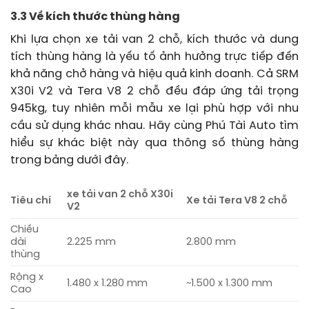
3.3 Về kích thước thùng hàng
Khi lựa chọn xe tải van 2 chỗ, kích thước và dung
tích thùng hàng là yếu tố ảnh hưởng trực tiếp đến
khả năng chở hàng và hiệu quả kinh doanh. Cả SRM
X30i V2 và Tera V8 2 chỗ đều đáp ứng tải trọng
945kg, tuy nhiên mỗi mẫu xe lại phù hợp với nhu
cầu sử dụng khác nhau. Hãy cùng Phú Tài Auto tìm
hiểu sự khác biệt này qua thông số thùng hàng
trong bảng dưới đây.
xe tải van 2 chỗ X30i
Tiêu chí
Xe tải Tera V8 2 chỗ
V2
Chiều
dài
2.225 mm
2.800 mm
thùng
Rộng x
1.480 x 1.280 mm
~1.500 x 1.300 mm
Cao