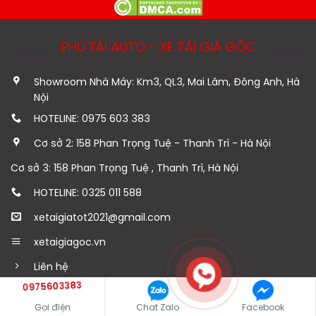
PHÚ TÀI AUTO - XE TẢI GIÁ GỐC
Showroom Nhà Máy: Km3, QL3, Mai Lâm, Đông Anh, Hà
Nội
HOTELINE: 0975 603 383
Cơ sở 2: 158 Phan Trọng Tuệ - Thanh Trì - Hà Nội
Cơ sở 3: 158 Phan Trọng Tuệ , Thanh Trì, Hà Nội
HOTELINE: 0325 011 588
xetaigiatot2021@gmail.com
xetaigiagoc.vn
Liên hệ
0975603383
HỖ TRỢ KHÁCH HÀNG
Gọi điện
Chat Zalo
Facebook