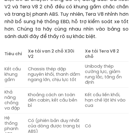
V2 và Tera V8 2 chỗ đều có khung gầm chắc chắn
và trang bị phanh ABS. Tuy nhiên, Tera V8 nhỉnh hơn
nhờ bổ sung hệ thống EBD, hỗ trợ kiểm soát xe tốt
hơn. Chúng ta hãy cùng nhau nhìn vào bảng so
sánh dưới đây để thấy rõ sự khác biệt.
Xe tải van 2 chỗ X30i
Xe tải Tera V8 2
Tiêu chí
V2
chỗ
Unibody thép
Kết cấu
Chassis thép dập
cường lực, giảm
khung
nguyên khối, thanh dầm
rung lắc, tăng ổn
gầm
ngang lớn, chịu lực tốt
định
Khả
Khoảng cách an toàn
Kết cấu liền khối,
năng
đến cabin, kết cấu bền
hạn chế lật khi vào
chống
bỉ
cua
va đập
Hệ
Có (phiên bản duy nhất
thống
của dòng được trang bị
Có
phanh
ABS)