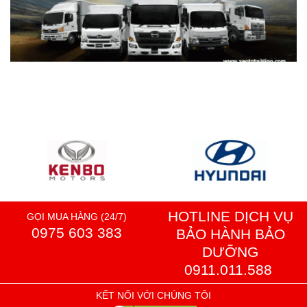
HOTLINE DỊCH VỤ
GỌI MUA HÀNG (24/7)
0975 603 383
BẢO HÀNH BẢO
DƯỠNG
0911.011.588
KẾT NỐI VỚI CHÚNG TÔI