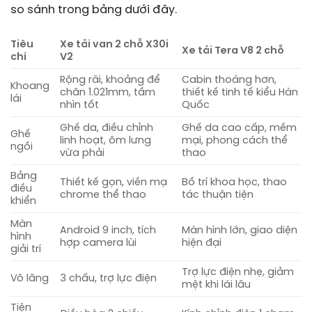
so sánh trong bảng dưới đây.
Tiêu
Xe tải van 2 chỗ X30i
Xe tải Tera V8 2 chỗ
chí
V2
Rộng rãi, khoảng để
Cabin thoáng hơn,
Khoang
chân 1.021mm, tầm
thiết kế tinh tế kiểu Hàn
lái
nhìn tốt
Quốc
Ghế da, điều chỉnh
Ghế da cao cấp, mềm
Ghế
linh hoạt, ôm lưng
mại, phong cách thể
ngồi
vừa phải
thao
Bảng
Thiết kế gọn, viền mạ
Bố trí khoa học, thao
điều
chrome thể thao
tác thuận tiện
khiển
Màn
Android 9 inch, tích
Màn hình lớn, giao diện
hình
hợp camera lùi
hiện đại
giải trí
Trợ lực điện nhẹ, giảm
Vô lăng
3 chấu, trợ lực điện
mệt khi lái lâu
Tiện