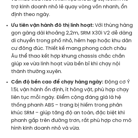
trợ kinh doanh nhỏ lẻ quay vòng vốn nhanh, ổn
định theo ngày.
Ưu tiên vận hành đô thị linh hoạt:
Với thùng hàng
gọn gàng dài khoảng 2,2m, SRM X30i V2 dễ dàng
di chuyển trong phố nhỏ, hẻm hẹp hoặc khu dân
cư đông đúc. Thiết kế mang phong cách châu
Âu thể thao kết hợp khung chassis chắc chắn
giúp xe vừa linh hoạt vừa bền bỉ khi chạy nội
thành thường xuyên.
Cần độ bền cao để chạy hàng ngày:
Động cơ Ý
1.5L vận hành ổn định, ít hỏng vặt, phù hợp chạy
liên tục mỗi ngày. Điểm cộng đáng giá là hệ
thống phanh ABS – trang bị hiếm trong phân
khúc SRM – giúp tăng độ an toàn, đặc biệt khi
phanh gấp trên đường trơn, rất phù hợp cho mô
hình kinh doanh nhỏ và vừa.