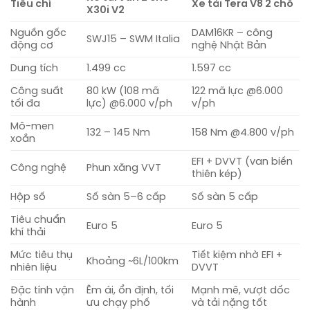
Tiêu chí
Xe tải Tera V8 2 chỗ
X30i V2
Nguồn gốc
DAM16KR – công
SWJ15 – SWM Italia
động cơ
nghệ Nhật Bản
Dung tích
1.499 cc
1.597 cc
Công suất
80 kW (108 mã
122 mã lực @6.000
tối đa
lực) @6.000 v/ph
v/ph
Mô-men
132 – 145 Nm
158 Nm @4.800 v/ph
xoắn
EFI + DVVT (van biến
Công nghệ
Phun xăng VVT
thiên kép)
Hộp số
Số sàn 5–6 cấp
Số sàn 5 cấp
Tiêu chuẩn
Euro 5
Euro 5
khí thải
Mức tiêu thụ
Tiết kiệm nhờ EFI +
Khoảng ~6L/100km
nhiên liệu
DVVT
Đặc tính vận
Êm ái, ổn định, tối
Mạnh mẽ, vượt dốc
hành
ưu chạy phố
và tải nặng tốt