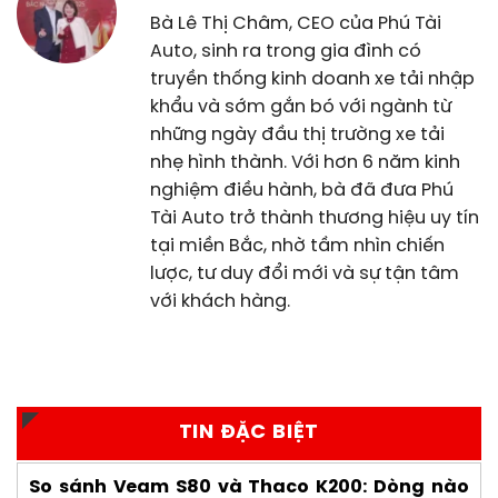
Bà Lê Thị Châm, CEO của Phú Tài
Auto, sinh ra trong gia đình có
truyền thống kinh doanh xe tải nhập
khẩu và sớm gắn bó với ngành từ
những ngày đầu thị trường xe tải
nhẹ hình thành. Với hơn 6 năm kinh
nghiệm điều hành, bà đã đưa Phú
Tài Auto trở thành thương hiệu uy tín
tại miền Bắc, nhờ tầm nhìn chiến
lược, tư duy đổi mới và sự tận tâm
với khách hàng.
TIN ĐẶC BIỆT
So sánh Veam S80 và Thaco K200: Dòng nào