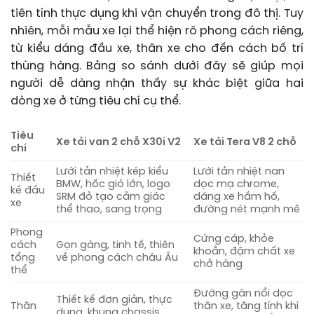
tiên tính thực dụng khi vận chuyển trong đô thị. Tuy
nhiên, mỗi mẫu xe lại thể hiện rõ phong cách riêng,
từ kiểu dáng đầu xe, thân xe cho đến cách bố trí
thùng hàng. Bảng so sánh dưới đây sẽ giúp mọi
người dễ dàng nhận thấy sự khác biệt giữa hai
dòng xe ở từng tiêu chí cụ thể.
Tiêu
Xe tải van 2 chỗ X30i V2
Xe tải Tera V8 2 chỗ
chí
Lưới tản nhiệt kép kiểu
Lưới tản nhiệt nan
Thiết
BMW, hốc gió lớn, logo
dọc mạ chrome,
kế đầu
SRM đỏ tạo cảm giác
dáng xe hầm hố,
xe
thể thao, sang trọng
đường nét mạnh mẽ
Phong
Cứng cáp, khỏe
cách
Gọn gàng, tinh tế, thiên
khoắn, đậm chất xe
tổng
về phong cách châu Âu
chở hàng
thể
Đường gân nổi dọc
Thiết kế đơn giản, thực
Thân
thân xe, tăng tính khí
dụng, khung chassis