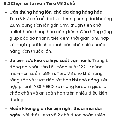
5.2 Chọn xe tải van Tera V8 2 chỗ
Cần thùng hàng lớn, chở đa dạng hàng hóa:
Tera V8 2 chỗ nổi bật với thùng hàng dài khoảng
2,8m, dung tích lớn gần 5m³, thuận tiện chở
pallet hoặc hàng hóa cồng kềnh. Cửa hông rộng
giúp bốc dỡ nhanh, tiết kiệm thời gian, phù hợp
với mọi người kinh doanh cần chở nhiều hoặc
hàng kích thước lớn.
Ưu tiên sức kéo và hiệu suất vận hành:
Trang bị
động cơ Nhật Bản 1.6L công suất 122HP cùng
mô-men xoắn 158Nm, Tera V8 cho khả năng
tăng tốc và vượt dốc tốt hơn khi chở nặng. Kết
hợp phanh ABS + EBD, xe mang lại cảm giác lái
chắc chắn và an toàn hơn trên nhiều điều kiện
đường.
Muốn không gian lái tiện nghi, thoải mái dài
ngày:
Nội thất Tera V8 2 chỗ được hoàn thiện