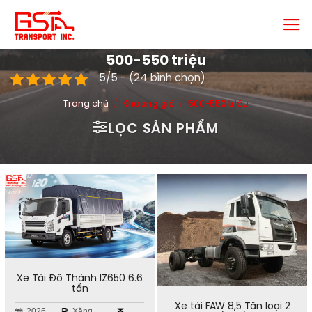
Chuyển
đến
nội
500-550 triệu
dung
5/5 - (24 bình chọn)
Trang chủ
/
Khoảng giá
/
500-550 triệu
LỌC SẢN PHẨM
Xe Tải Đô Thành IZ650 6.6
tấn
Xe tải FAW 8,5 Tấn loại 2
2026
Xăng