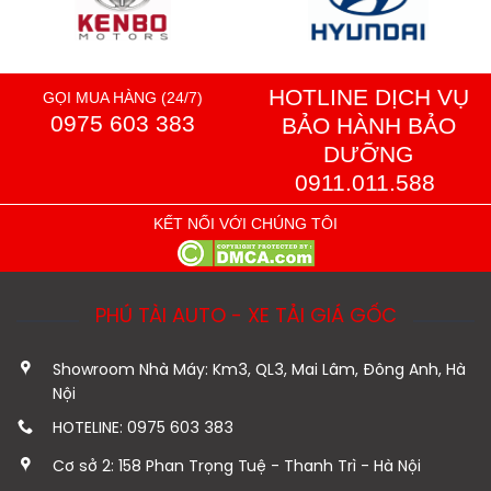
HOTLINE DỊCH VỤ
GỌI MUA HÀNG (24/7)
0975 603 383
BẢO HÀNH BẢO
DƯỠNG
0911.011.588
KẾT NỐI VỚI CHÚNG TÔI
PHÚ TÀI AUTO - XE TẢI GIÁ GỐC
Showroom Nhà Máy: Km3, QL3, Mai Lâm, Đông Anh, Hà
Nội
HOTELINE: 0975 603 383
Cơ sở 2: 158 Phan Trọng Tuệ - Thanh Trì - Hà Nội