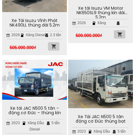
Xe tải Isuzu VM Motor
NK650SL9 thùng kín dài
5.2m
Xe Tải Isuzu Vĩnh Phát
2026
Xăng
NK490LL thùng dài 5.2m
500.000.000
₫
2026
Xăng Diesel
2.3 tấn
505.000.000
₫
Xe tải JAC N500 5 tấn –
động cơ Đức – thùng kín
Xe Tải JAC N500 5 tấn
động cơ Đức thùng bạt
2023
Xăng Dầu
5 tấn
Diesel
2023
Xăng Dầu
5 tấn