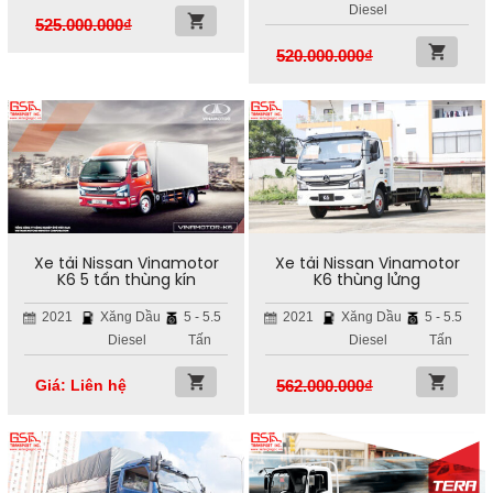
Diesel
525.000.000
₫
520.000.000
₫
Xe tải Nissan Vinamotor
Xe tải Nissan Vinamotor
K6 5 tấn thùng kín
K6 thùng lửng
2021
Xăng Dầu
5 - 5.5
2021
Xăng Dầu
5 - 5.5
Diesel
Tấn
Diesel
Tấn
Giá: Liên hệ
562.000.000
₫