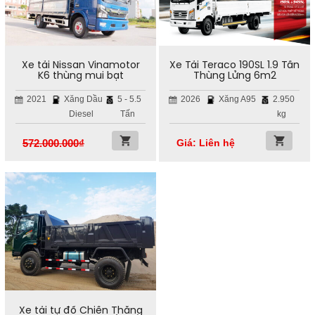
Xe tải Nissan Vinamotor
Xe Tải Teraco 190SL 1.9 Tấn
K6 thùng mui bạt
Thùng Lửng 6m2
2021
Xăng Dầu
5 - 5.5
2026
Xăng A95
2.950
Diesel
Tấn
kg
572.000.000
₫
Giá: Liên hệ
Xe tải tự đổ Chiến Thắng