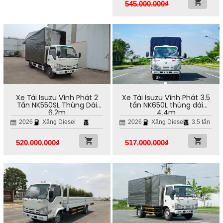
545.000.000
₫
Xe Tải Isuzu Vĩnh Phát 2
Xe Tải Isuzu Vĩnh Phát 3.5
Tấn NK550SL Thùng Dài
tấn NK650L thùng dài
6.2m
4.4m
2026
Xăng Diesel
2026
Xăng Diesel
3.5 tấn
520.000.000
₫
517.000.000
₫