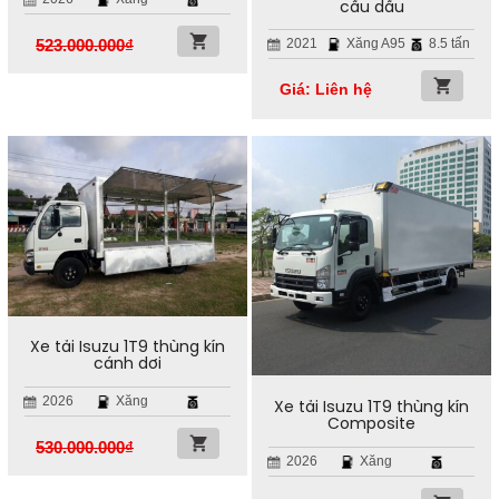
cầu dầu
523.000.000
₫
2021
Xăng A95
8.5 tấn
Giá: Liên hệ
Xe tải Isuzu 1T9 thùng kín
cánh dơi
2026
Xăng
Xe tải Isuzu 1T9 thùng kín
Composite
530.000.000
₫
2026
Xăng