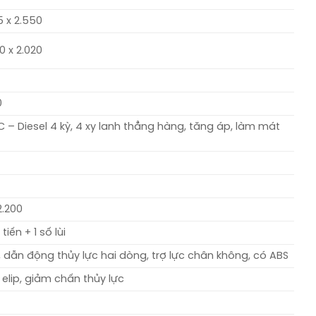
5 x 2.550
0 x 2.020
0
– Diesel 4 kỳ, 4 xy lanh thẳng hàng, tăng áp, làm mát
2.200
tiến + 1 số lùi
 dẫn động thủy lực hai dòng, trợ lực chân không, có ABS
 elip, giảm chấn thủy lực