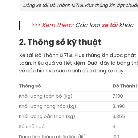
Dòng xe tải Đô Thành IZ71SL Plus thùng kín đạt chu
>>> Xem thêm:
Các loại
xe tải
khác
2. Thông số kỹ thuật
Xe tải Đô Thành IZ71SL Plus thùng kín được phá
toàn, hiệu quả và tiết kiệm. Dưới đây là bảng th
về cấu hình và sức mạnh của dòng xe này:
Thông số
Đô Thành I
Khối lượng toàn bộ (kg)
7.100
Khối lượng hàng hóa (kg)
3.490
Khối lượng bản thân (kg)
3.355
Số chỗ ngồi
3
Dung tích thùng nhiên liệu (lít)
100