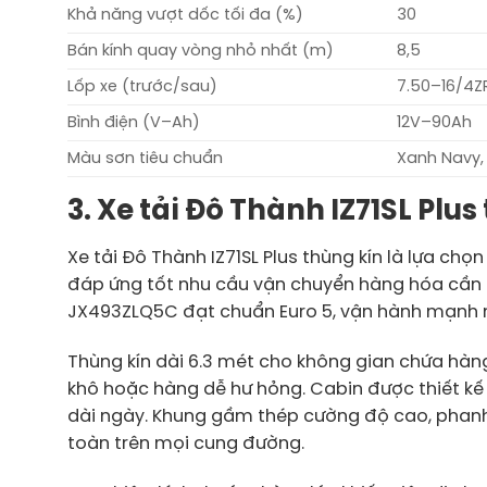
Khả năng vượt dốc tối đa (%)
30
Bán kính quay vòng nhỏ nhất (m)
8,5
Lốp xe (trước/sau)
7.50–16/4Z
Bình điện (V–Ah)
12V–90Ah
Màu sơn tiêu chuẩn
Xanh Navy,
3. Xe tải Đô Thành IZ71SL Pl
Xe tải Đô Thành IZ71SL Plus thùng kín là lựa chọ
đáp ứng tốt nhu cầu vận chuyển hàng hóa cần b
JX493ZLQ5C đạt chuẩn Euro 5, vận hành mạnh mẽ,
Thùng kín dài 6.3 mét cho không gian chứa hàng
khô hoặc hàng dễ hư hỏng. Cabin được thiết kế th
dài ngày. Khung gầm thép cường độ cao, phanh 
toàn trên mọi cung đường.