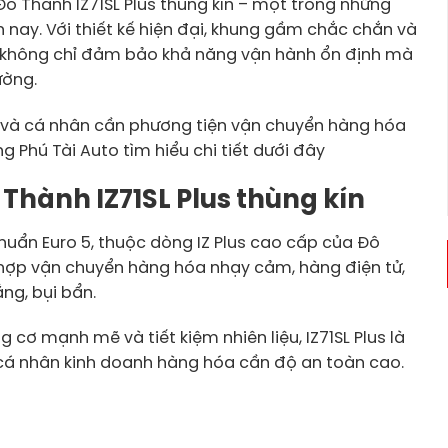
 Đô Thành IZ71SL Plus thùng kín – một trong những
nay. Với thiết kế hiện đại, khung gầm chắc chắn và
s không chỉ đảm bảo khả năng vận hành ổn định mà
rường.
p và cá nhân cần phương tiện vận chuyển hàng hóa
ng Phú Tài Auto tìm hiểu chi tiết dưới đây
ô Thành IZ71SL Plus thùng kín
chuẩn Euro 5, thuộc dòng IZ Plus cao cấp của Đô
h hợp vận chuyển hàng hóa nhạy cảm, hàng điện tử,
ng, bụi bẩn.
 cơ mạnh mẽ và tiết kiệm nhiên liệu, IZ71SL Plus là
 cá nhân kinh doanh hàng hóa cần độ an toàn cao.