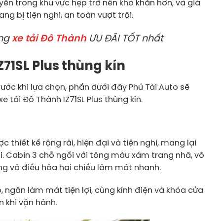
uyển trong khu vực hẹp trở nên khó khăn hơn, và giá
 bị tiện nghi, an toàn vượt trội.
ng
xe tải Đô Thành
ƯU ĐÃI TỐT nhất
Z71SL Plus thùng kín
ước khi lựa chọn, phần dưới đây Phú Tài Auto sẽ
e tải Đô Thành IZ71SL Plus thùng kín.
c thiết kế rộng rãi, hiện đại và tiện nghi, mang lại
ài. Cabin 3 chỗ ngồi với tông màu xám trang nhã, vô
ràng và điều hòa hai chiều làm mát nhanh.
, ngăn làm mát tiện lợi, cùng kính điện và khóa cửa
n khi vận hành.