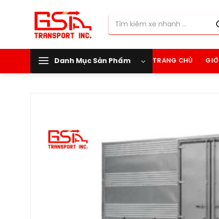
Chuyển
đến
Tìm
nội
kiếm:
dung
Danh Mục Sản Phẩm
TRANG CHỦ
GIỚ