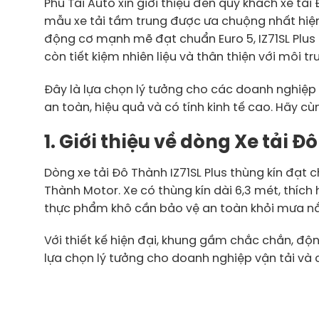
Phú Tài Auto xin giới thiệu đến quý khách xe tải
mẫu xe tải tầm trung được ưa chuộng nhất hiện 
động cơ mạnh mẽ đạt chuẩn Euro 5, IZ71SL Plu
còn tiết kiệm nhiên liệu và thân thiện với môi t
Đây là lựa chọn lý tưởng cho các doanh nghiệ
an toàn, hiệu quả và có tính kinh tế cao. Hãy cù
1. Giới thiệu về dòng Xe tải Đ
Dòng xe tải Đô Thành IZ71SL Plus thùng kín đạt 
Thành Motor. Xe có thùng kín dài 6,3 mét, thíc
thực phẩm khô cần bảo vệ an toàn khỏi mưa nắ
Với thiết kế hiện đại, khung gầm chắc chắn, động
lựa chọn lý tưởng cho doanh nghiệp vận tải và