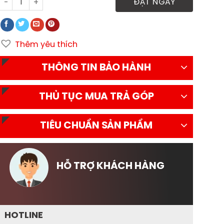
Xe tải Đô Thành IZ71SL Plus thùng kín số lượng
ĐẶT NGAY
Thêm yêu thích
THÔNG TIN BẢO HÀNH
THỦ TỤC MUA TRẢ GÓP
TIÊU CHUẨN SẢN PHẨM
HỖ TRỢ KHÁCH HÀNG
HOTLINE