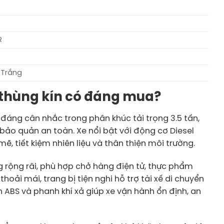
R
 Trắng
us thùng kín có đáng mua?
n đáng cân nhắc trong phân khúc tải trọng 3.5 tấn,
ảo quản an toàn. Xe nổi bật với động cơ Diesel
 tiết kiệm nhiên liệu và thân thiện môi trường.
 rộng rãi, phù hợp chở hàng điện tử, thực phẩm
oải mái, trang bị tiện nghi hỗ trợ tài xế di chuyển
ABS và phanh khí xả giúp xe vận hành ổn định, an