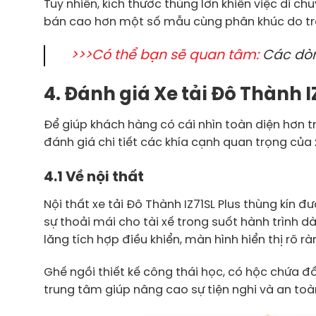
Tuy nhiên, kích thước thùng lớn khiến việc di ch
bán cao hơn một số mẫu cùng phân khúc do trang
>>>Có thể bạn sẽ quan tâm:
Các dò
4. Đánh giá Xe tải Đô Thành I
Để giúp khách hàng có cái nhìn toàn diện hơn tr
đánh giá chi tiết các khía cạnh quan trọng của x
4.1 Về nội thất
Nội thất xe tải Đô Thành IZ71SL Plus thùng kín đượ
sự thoải mái cho tài xế trong suốt hành trình d
lăng tích hợp điều khiển, màn hình hiển thị rõ 
Ghế ngồi thiết kế công thái học, có hộc chứa đồ
trung tâm giúp nâng cao sự tiện nghi và an toà