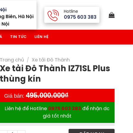
Nội
Hotline
g Biên, Hà Nội
0975 603 383
 Nội
Á
TIN TỨC
LIÊN HỆ
Trang chủ
/
Xe tải Đô Thành
Xe tải Đô Thành IZ71SL Plus
thùng kín
495.000.000
₫
Giá bán:
Liên hệ để Hotline
0975 603 383
để nhận dc
giá tốt nhất