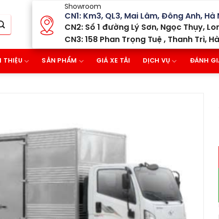
Showroom
CN1: Km3, QL3, Mai Lâm, Đông Anh, Hà 
CN2: Số 1 đường Lý Sơn, Ngọc Thụy, Lon
CN3: 158 Phan Trọng Tuệ , Thanh Trì, Hà
I THIỆU
SẢN PHẨM
GIÁ XE TẢI
DỊCH VỤ
ĐÁNH GI