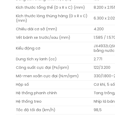
Kích thước tổng thể (D x R x C) (mm)
8.200 x 2.15
Kích thước lòng thùng hàng (D x R x C)
6.300 x 2.02
(mm)
Chiều dài cơ sở (mm)
4.200
Vết bánh xe trước/sau (mm)
1.585 / 1.57
JX493ZLQSC 
Kiểu động cơ
bằng nước
Dung tích xy lanh (cc)
2.771
Công suất cực đại (Ps/rpm)
122/3.200
Mô-men xoắn cực đại (N.m/rpm)
330/1.800–
Hộp số
Cơ khí, 5 số 
Hệ thống phanh chính
Tang trống,
Hệ thống treo
Nhíp lá bán
Tốc độ tối đa (km/h)
98,5