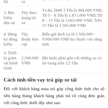
bộ
xe
Ví dụ: Dưới 3 Tấn là 968.000 VNĐ,
3. Bảo
Tùy theo
Từ 3 – 8 Tấn là 1.871.000 VNĐ, Từ
hiểm
trọng tải
8 – 15 Tấn là 3.065.000 VNĐ, Trên
dân sự
xe
15 Tấn là 3.565.000 VNĐ
4. Đăng
Tùy
Biểu giá dịch vụ từ 2.500.000 –
ký đăng
thuộc khu
9.000.000 VNĐ tùy thuộc vào từng
kiểm
vực
tỉnh
5. Thiết
bị giám
2.500.000
Bắt buộc phải gắn với những xe có
sát hành
VNĐ
tải trọng trên 3,5 Tấn
trình
Cách tính tiền vay trả góp xe tải
Đối với khách hàng mua trả góp công thức tính cho số
tiền hàng tháng khách hàng phải trả vô cùng đơn giản
với công thức dưới đây như sau: