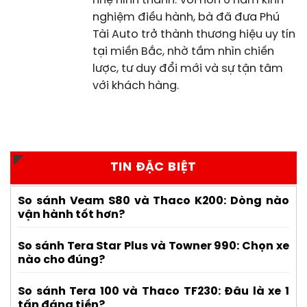
nhẹ hình thành. Với hơn 6 năm kinh
nghiệm điều hành, bà đã đưa Phú
Tài Auto trở thành thương hiệu uy tín
tại miền Bắc, nhờ tầm nhìn chiến
lược, tư duy đổi mới và sự tận tâm
với khách hàng.
TIN ĐẶC BIỆT
So sánh Veam S80 và Thaco K200: Dòng nào
vận hành tốt hơn?
So sánh Tera Star Plus và Towner 990: Chọn xe
nào cho đúng?
So sánh Tera 100 và Thaco TF230: Đâu là xe 1
tấn đáng tiền?