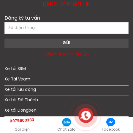
ĐĂNG KÝ NHẬN TIN
Đăng ký tư vấn
ĐẠI LÝ PHÂN PHỐI CỦA
Xe tải SRM
Xe Tải Veam
Xe tải lưu động
Xe tải Đô Thành
Xe tải Dongben
0975603383
Xe Tải JAC
Gọi điện
Chat Zalo
Facebook
Xe tải Nissan