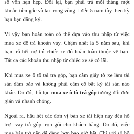
số vốn hạn hẹp. Đổi lại, bạn phải trả mỗi tháng một
khoản tiền gốc và lãi trong vòng 1 đến 5 năm tùy theo kỳ
hạn bạn đăng ký.
Vì vậy bạn hoàn toàn có thể dựa vào thu nhập từ việc
mua xe để trả khoản vay. Chậm nhất là 5 năm sau, khi
bạn trả hết nợ
thì chiếc xe đó hoàn toàn thuộc về bạn.
T
ất cả các khoản thu nhập từ chiếc xe sẽ có lãi.
Khi mua xe ô tô tải trả góp, bạn cầm giấy tờ xe làm tài
sản đảm bảo và không phải cầm cố bất kỳ tài sản nào
khác. Do đó, thủ tục
mua xe ô tô trả góp
tương đối đơn
giản và nhanh chóng.
Ngoài ra, hầu hết các đơn vị bán xe tải hiện nay đều hỗ
trợ vay trả góp trọn gói cho khách hàng. Do đó, việc
mua bán trở nên dễ dàng hơn bao giờ hết. Chỉ với sổ hộ