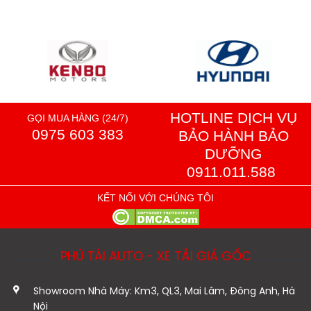
HOTLINE DỊCH VỤ
GỌI MUA HÀNG (24/7)
0975 603 383
BẢO HÀNH BẢO
DƯỠNG
0911.011.588
KẾT NỐI VỚI CHÚNG TÔI
PHÚ TÀI AUTO - XE TẢI GIÁ GỐC
Showroom Nhà Máy: Km3, QL3, Mai Lâm, Đông Anh, Hà
Nội