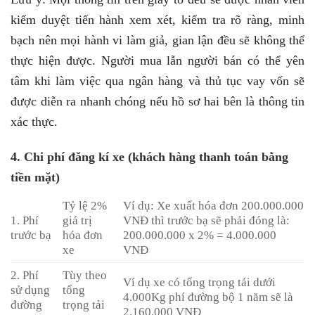
kiểm duyệt tiến hành xem xét, kiểm tra rõ ràng, minh
bạch nên mọi hành vi làm giả, gian lận đều sẽ không thể
thực hiện được. Người mua lẫn người bán có thể yên
tâm khi làm việc qua ngân hàng và thủ tục vay vốn sẽ
được diễn ra nhanh chóng nếu hồ sơ hai bên là thông tin
xác thực.
4. Chi phí đăng kí xe (khách hàng thanh toán bằng
tiền mặt)
Tỷ lệ 2%
Ví dụ: Xe xuất hóa đơn 200.000.000
1. Phí
giá trị
VNĐ thì trước bạ sẽ phải đóng là:
trước bạ
hóa đơn
200.000.000 x 2% = 4.000.000
xe
VNĐ
2. Phí
Tùy theo
Ví dụ xe có tổng trọng tải dưới
sử dụng
tổng
4.000Kg phí đường bộ 1 năm sẽ là
đường
trọng tải
2.160.000 VNĐ